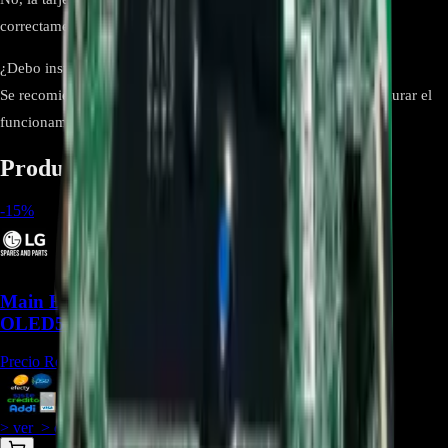
correctamente.
¿Debo instalarla con un técnico?
Se recomienda instalación profesional para evitar daños y asegurar el
funcionamiento adecuado.
Productos relacionados
-
15
%
Main Board EBU66395001 Para TV LG
OLED55A1PSA - REP-1191
Precio Regular:
$
973.500
$
831.191
> ver_
> desbloquear oferta_