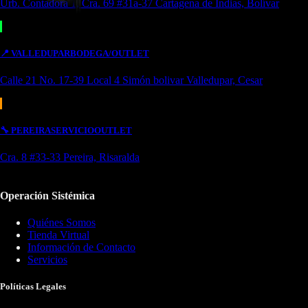
Urb. Contadora 1, Cra. 69 #31a-37 Cartagena de Indias, Bolívar
📍
VALLEDUPAR
BODEGA/OUTLET
Calle 21 No. 17-39 Local 4 Simón bolivar Valledupar, Cesar
🔧
PEREIRA
SERVICIO
OUTLET
Cra. 8 #33-33 Pereira, Risaralda
Operación Sistémica
Quiénes Somos
Tienda Virtual
Información de Contacto
Servicios
Políticas Legales