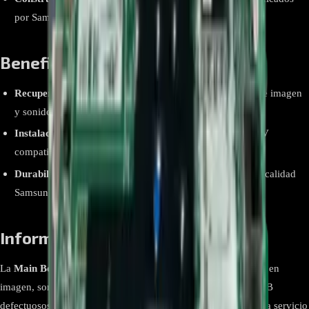
por Samsung.
Beneficios Clave
Recupera el rendimiento original
: Devuelve la calidad de imagen
y sonido a su estado de fábrica.
Instalación directa
: Se adapta sin modificaciones en el TV
compatible.
Durabilidad garantizada
: Materiales de alta resistencia y calidad
Samsung.
Información Adicional
La
Main Board BN94-15439T
es la solución ideal para fallas en
imagen, sonido, problemas de encendido o puertos HDMI/USB
defectuosos. Es un repuesto OEM confiable recomendado para servicio