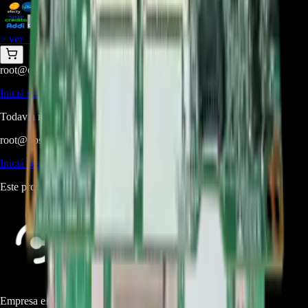
$
1.099.900
> ver_
> desbloquear oferta_
root@ops:~#
cat
PREGUNTAS
[ 0 ]
_
Iniciá sesión
para hacer una pregunta.
Todavía no hay preguntas respondidas. Hacé la primera.
root@ops:~#
cat
RESEÑAS
[ 0 ]
_
Iniciá sesión
para dejar una reseña.
Este producto aún no tiene reseñas. Sé el primero en opinar.
Empresa especializada en electrodomésticos, repuestos de