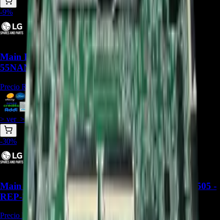
-
9
%
Main Board EBU66375501 para TV LG
55NANO80SPA - REP-474
Precio Regular:
$
915.000
$
831.500
> ver_
> desbloquear oferta_
-
30
%
Main board BPR Total Assembly LG EBU67402505 -
REP-2714
Precio Regular:
$
1.571.286