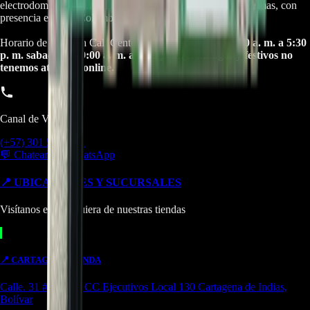
electrodomésticos, motos electricas y repuestos para las mismas, con
presencia en toda Colombia.
Horario de atención Call Center:
lunes a viernes de 8:30 a. m. a 5:30
p. m. sabados de 9:00 a. m. a 1:00 p. m. Domingos y festivos no
tenemos atencion online.
Canal de Ventas!!
(+57) 301 5739461
💬 Chatear por WhatsApp
📍 UBICACIONES Y SUCURSALES
Visítanos en cualquiera de nuestras tiendas
📍
CARTAGENA
TIENDA
Calle. 31 #57-106. CC Ejecutivos Local 130 Cartagena de Indias,
Bolívar