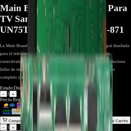
Main Board BN94-15439T Para
TV Samsung
UN75TU7000KXZL - REP-871
La Main Board Samsung BN94-15439T es la tarjeta principal diseñada
para el televisor UN75TU7000KXZL. Controla video, audio,
conectividad y funciones Smart TV. Repuesto original que soluciona
fallas de imagen, sonido y puertos, devolviendo el rendimiento
completo y confiable de tu televisor.
Estado:
Disponible
1
−
+
Precio Regular:
$
543.000
$
580.000
Comprar en línea
Comprar y Recoger
Añadir al Carrito
1
−
+