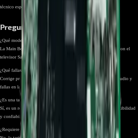
técnico especializado.
Preguntas Frecuentes
¿Qué modelos son compatibles con esta tarjeta?
La Main Board BN94-15439T es compatible exclusivamente con el
televisor Samsung UN75TU7000KXZL.
¿Qué fallas soluciona esta tarjeta?
Corrige problemas de encendido, falta de imagen, errores de audio y
fallas en la conectividad de puertos.
¿Es una tarjeta original Samsung?
Sí, es un repuesto 100% original Samsung que asegura compatibilidad
y confiabilidad.
¿Requiere configuración adicional?
No, la tarjeta se reconoce automáticamente una vez instalada