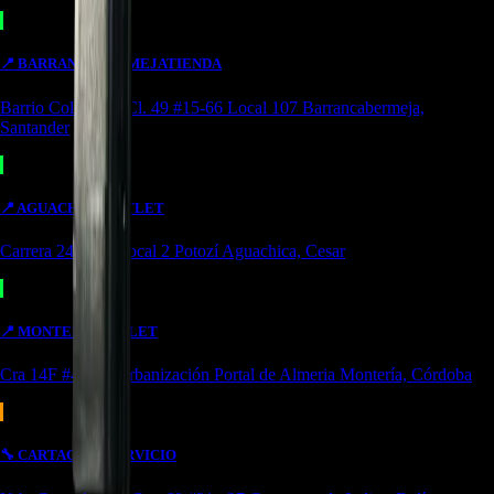
📍
BARRANCABERMEJA
TIENDA
Barrio Colombia, Cl. 49 #15-66 Local 107 Barrancabermeja,
Santander
📍
AGUACHICA
OUTLET
Carrera 24 #8-10 local 2 Potozí Aguachica, Cesar
📍
MONTERIA
OUTLET
Cra 14F #44-36 Urbanización Portal de Almeria Montería, Córdoba
🔧
CARTAGENA
SERVICIO