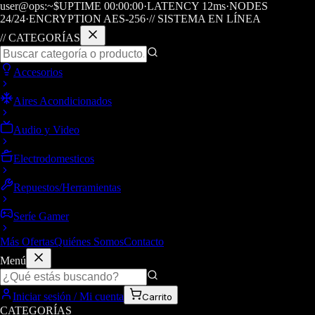
user@ops:~$
UPTIME
00
:
00
:
00
·
LATENCY
12
ms
·
NODES
24/24
·
ENCRYPTION AES-256
·
// SISTEMA EN LÍNEA
// CATEGORÍAS
Accesorios
Aires Acondicionados
Audio y Video
Electrodomesticos
Repuestos/Herramientas
Seríe Gamer
Más Ofertas
Quiénes Somos
Contacto
Menú
Iniciar sesión / Mi cuenta
Carrito
CATEGORÍAS