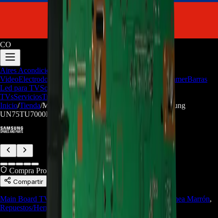
CO
Aires Acondicionados
Audio y
Video
Electrodomesticos
Repuestos/Herramientas
Seríe Gamer
Barras
Led para TV
Soporte Técnico
LGP/Acrilico
Firmware de
TVs
Servicios
Trabaja con nosotros
Inicio
/
Tienda
/
Main Board BN94-15439T Para TV Samsung
UN75TU7000KXZL - REP-871
Compra Protegida
Compartir
Main Board TV
,
Repuestos de Televisores
,
Repuestos Línea Marrón
,
Repuestos/Herramientas