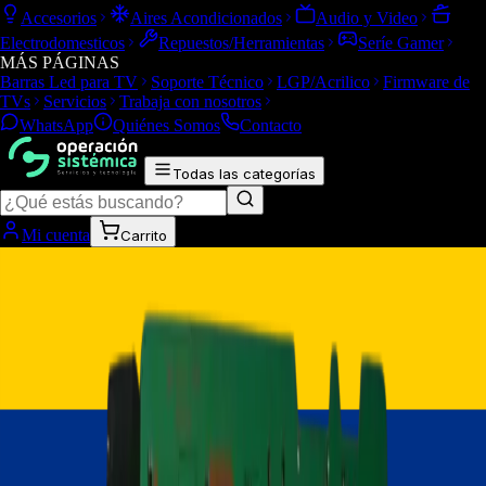
Accesorios
Aires Acondicionados
Audio y Video
Electrodomesticos
Repuestos/Herramientas
Seríe Gamer
MÁS PÁGINAS
Barras Led para TV
Soporte Técnico
LGP/Acrilico
Firmware de
TVs
Servicios
Trabaja con nosotros
WhatsApp
Quiénes Somos
Contacto
Todas las categorías
Mi cuenta
Carrito