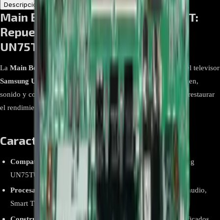
Descripción
Atributos
Main Board Samsung BN94-15439T:
Repuesto Original para
UN75TU7000KXZL
La
Main Board BN94-15439T
es el componente principal del televisor
Samsung UN75TU7000KXZL
. Encargada de controlar imagen,
sonido y conectividad, es un repuesto original diseñado para restaurar
el rendimiento completo de tu TV.
Características Destacadas
Compatibilidad Exacta
: Diseñada para el modelo Samsung
UN75TU7000KXZL.
Procesamiento Integral
: Administra funciones de video, audio,
Smart TV y conectividad.
Construcción Original
: Fabricada con componentes certificados