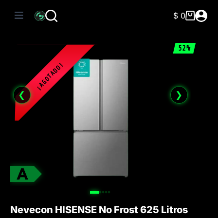
Saltar
al
$
0
Carro
contenido
de
compra
52%
❮
❯
Nevecon HISENSE No Frost 625 Litros