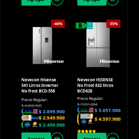
-46%
-35%
Nevecon Hisense
Nevecon HISENSE
541 Litros Inverter
No Frost 632 litros
No frost BCD-558
BCD628
Precio Regular:
Precio Regular:
$
7.031.094
$
4.666.500
$
5.097.900
$
2.899.900
$
2.549.900
$
4.597.900
$
2.499.900
Agregar
Agregar