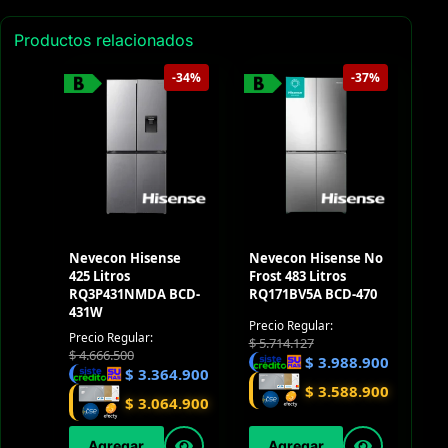
Productos relacionados
-34%
-37%
Nevecon Hisense
Nevecon Hisense No
425 Litros
Frost 483 Litros
RQ3P431NMDA BCD-
RQ171BV5A BCD-470
431W
Precio Regular:
Precio Regular:
$
5.714.127
$
4.666.500
$
3.988.900
$
3.364.900
$
3.588.900
$
3.064.900
Agregar
Agregar