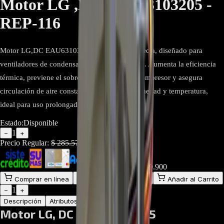
Motor LG ,DC EAU63103205 -
REP-116
Motor LG,DC EAU63103205 de corriente directa, diseñado para
ventiladores de condensador en refrigeradores. Aumenta la eficiencia
térmica, previene el sobrecalentamiento del compresor y asegura
circulación de aire constante. Resistente a humedad y temperatura,
ideal para uso prolongado en ambientes fríos.
Estado:
Disponible
1
−
+
Precio Regular:
$
285.571
$
199.900
Comprar en línea
Comprar y Recoger
Añadir al Carrito
1
−
+
Descripción
Atributos
Motor LG, DC EAU63103205