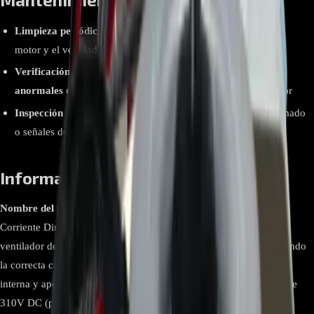
Limpieza periódica:
Retira el polvo acumulado alrededor del
motor y el ventilador.
Verificación de vibraciones o ruidos:
Si detectas
ruidos
anormales o vibraciones
, revisa el eje y balance del ventilador
Inspección visual del bobinado y carcasa:
Si hay olor a quemado
o señales de calentamiento excesivo, apaga el equipo y revisa
Información relevante
Nombre del producto:
Motor DC EAU63103205
Tipo:
Motor de
Corriente Directa (DC) tipo BLDC
Uso principal:
Impulsar el
ventilador del condensador o evaporador del refrigerador, asegurando
la correcta circulación del aire para mantener la estabilidad térmica
interna y apoyar el proceso de refrigeración.
Voltaje:
Generalmente
310V DC (puede variar según aplicación específica)
Materiales: