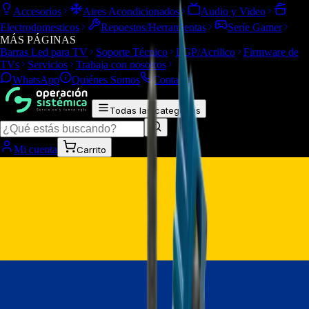
Accesorios
Aires Acondicionados
Audio y Video
Electrodomesticos
Repuestos/Herramientas
Seríe Gamer
MÁS PÁGINAS
Barras Led para TV
Soporte Técnico
LGP/Acrilico
Firmware de
TVs
Servicios
Trabaja con nosotros
WhatsApp
Quiénes Somos
Contacto
Todas las categorías
Mi cuenta
Carrito