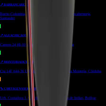
📍
BARRANCABERMEJA
TIENDA
Barrio Colombia, Cl. 49 #15-66 Local 107 Barrancabermeja,
Santander
📍
AGUACHICA
OUTLET
Carrera 24 #8-10 local 2 Potozí Aguachica, Cesar
📍
MONTERIA
OUTLET
Cra 14F #44-36 Urbanización Portal de Almeria Montería, Córdoba
🔧
CARTAGENA
SERVICIO
Urb. Contadora 1, Cra. 69 #31a-37 Cartagena de Indias, Bolívar