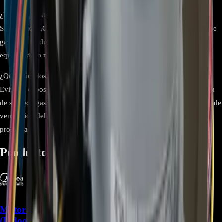
¿Es un repuesto original?
Sí, el motor LG DC EAU63103205 es un repuesto original LG, lo que
garantiza su durabilidad, compatibilidad y eficiencia operativa en los
equipos de la marca.
¿Qué cuidados se deben tener durante su uso?
Evitar la exposición directa a la humedad externa, proteger el sistema
de sobrecargas eléctricas y realizar mantenimiento regular al sistema de
ventilación del refrigerador para garantizar un funcionamiento
prolongado.
Productos relacionados
Motor Blower 11002012001871 para Aire Midea
(Indoor) - REP-942