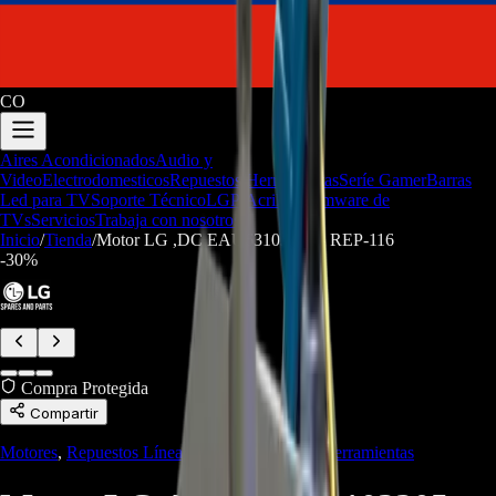
CO
Aires Acondicionados
Audio y
Video
Electrodomesticos
Repuestos/Herramientas
Seríe Gamer
Barras
Led para TV
Soporte Técnico
LGP/Acrilico
Firmware de
TVs
Servicios
Trabaja con nosotros
Inicio
/
Tienda
/
Motor LG ,DC EAU63103205 - REP-116
-
30
%
Compra Protegida
Compartir
Motores
,
Repuestos Línea Blanca
,
Repuestos/Herramientas