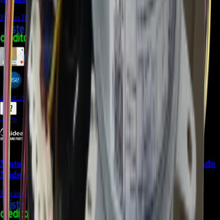
Precio Regular:
$
240.000
$
287.385
$
263.436
$
251.462
> ver_
> desbloquear oferta_
-
10
%
Motor fan 11002012005429 para Aire Acondicionado
Midea (outdoor) - REP-1609
Precio Regular:
$
296.250
$
303.807