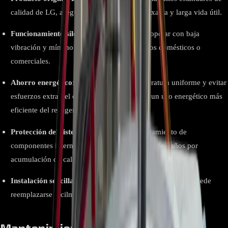
calidad de LG, asegurando compatibilidad exacta y larga vida útil.
Funcionamiento silencioso:
Diseñado para operar con baja
vibración y mínimo ruido, ideal para entornos domésticos o
comerciales.
Ahorro energético:
Al mantener una temperatura uniforme y evitar
esfuerzos extra del compresor, contribuye a un uso energético más
eficiente del refrigerador.
Protección del sistema:
Evita el sobrecalentamiento de
componentes internos y reduce la posibilidad de daños por
acumulación de calor.
Instalación sencilla
: gracias a sus dimensiones estándar, puede
reemplazarse fácilmente sin necesidad de adaptaciones.
Mantenimiento del motor