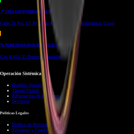
📍
VALLEDUPAR
BODEGA/OUTLET
Calle 21 No. 17-39 Local 4 Simón bolivar Valledupar, Cesar
🔧
PEREIRA
SERVICIO
OUTLET
Cra. 8 #33-33 Pereira, Risaralda
Operación Sistémica
Quiénes Somos
Tienda Virtual
Información de Contacto
Servicios
Políticas Legales
Política de Privacidad
Términos y Condiciones