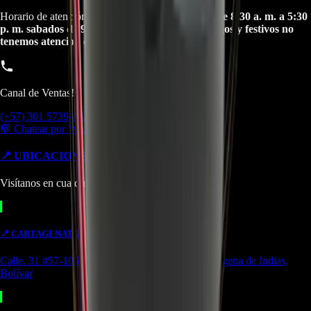
Horario de atención Call Center:
lunes a viernes de 8:30 a. m. a 5:30
p. m. sabados de 9:00 a. m. a 1:00 p. m. Domingos y festivos no
tenemos atencion online.
Canal de Ventas!!
(+57) 301 5739461
💬 Chatear por WhatsApp
📍 UBICACIONES Y SUCURSALES
Visítanos en cualquiera de nuestras tiendas
📍
CARTAGENA
TIENDA
Calle. 31 #57-106. CC Ejecutivos Local 130 Cartagena de Indias,
Bolívar