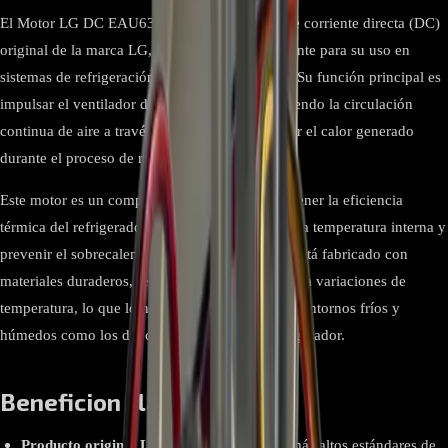
El Motor LG DC EAU63103205 es un motor de corriente directa (DC)
original de la marca LG, diseñado específicamente para su uso en
sistemas de refrigeración de refrigeradores LG. Su función principal es
impulsar el ventilador del condensador, permitiendo la circulación
continua de aire a través del sistema para disipar el calor generado
durante el proceso de refrigeración.
Este motor es un componente crucial para mantener la eficiencia
térmica del refrigerador, ayudando a estabilizar la temperatura interna y
prevenir el sobrecalentamiento del compresor. Está fabricado con
materiales duraderos, resistentes a la humedad y a variaciones de
temperatura, lo que lo hace ideal para operar en entornos fríos y
húmedos como los del condensador de un refrigerador.
Beneficion clave y ventaja
Producto original LG:
Fabricado bajo los más altos estándares de