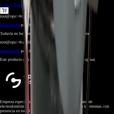
$
237.093
> ver_
> desbloquear oferta_
root@ops:~#
cat
PREGUNTAS
[ 0 ]
_
Iniciá sesión
para hacer una pregunta.
Todavía no hay preguntas respondidas. Hacé la primera.
root@ops:~#
cat
RESEÑAS
[ 0 ]
_
Iniciá sesión
para dejar una reseña.
Este producto aún no tiene reseñas. Sé el primero en opinar.
Empresa especializada en electrodomésticos, repuestos de
electrodomésticos, motos electricas y repuestos para las mismas, con
presencia en toda Colombia.