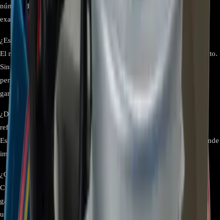
número de parte del motor original para asegurar compatibilidad
exacta.
¿Este motor puede instalarse fácilmente sin asistencia técnica?
El motor tiene dimensiones estándar para facilitar el reemplazo directo.
Sin embargo, se recomienda que la instalación sea realizada por
personal calificado para evitar daños en el sistema o pérdida de
garantía.
¿Dónde se instala el motor LG DC EAU63103205 dentro del
refrigerador?
Este motor se instala en el área del condensador del refrigerador, donde
impulsa el ventilador encargado de disipar el calor.
¿Qué garantía tiene este motor?
Cuenta con una garantía de 3 meses por defectos de fabricación. La
garantía no cubre daños por mala instalación, sobrecarga eléctrica o
uso inadecuado.