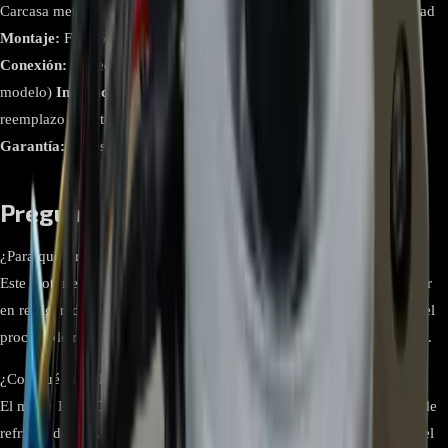
Carcasa metálica, bobinado de cobre, rodamientos de alta durabilidad
Montaje:
Fijación por tornillos o base metálica, según el modelo
Conexión:
Conector de 3 o 4 pines, tipo enchufe plástico (según
modelo)
Instalación recomendada:
Dimensiones estándar para
reemplazo directo, sin necesidad de modificaciones en el equipo.
Garantía:
3 meses
Preguntas frecuentes
¿Para qué sirve el motor LG DC EAU63103205?
Este motor está diseñado para accionar el ventilador del condensador
en refrigeradores LG, ayudando a disipar el calor generado durante el
proceso de refrigeración y mantener la eficiencia térmica del sistema.
¿Con qué modelos de refrigeradores LG es compatible este motor?
El motor LG DC EAU63103205 es compatible con varios modelos de
refrigeradores LG. Se recomienda consultar el manual del equipo o el