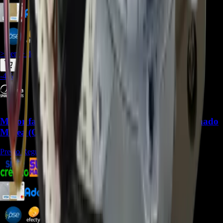
$
278.490
$
265.831
> ver_
> desbloquear oferta_
-
4
%
Motor fan 11002012034033 para Aire Acondicionado
Midea (Outdoor) - REP-2449
Precio Regular:
$
247.500
$
270.963
$
248.383