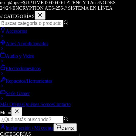
user@ops:~$
UPTIME
00
:
00
:
00
·
LATENCY
12
ms
·
NODES
24/24
·
ENCRYPTION AES-256
·
// SISTEMA EN LÍNEA
// CATEGORÍAS
Accesorios
Aires Acondicionados
Audio y Video
Electrodomesticos
Repuestos/Herramientas
Seríe Gamer
Más Ofertas
Quiénes Somos
Contacto
Menú
Iniciar sesión / Mi cuenta
Carrito
CATEGORÍAS