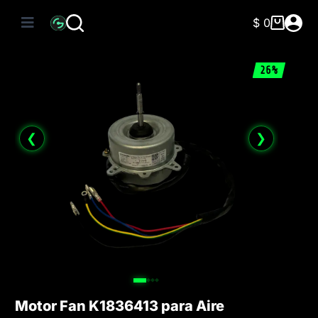
Saltar
al
$
0
Carro
contenido
de
compra
26%
❮
❯
Motor Fan K1836413 para Aire