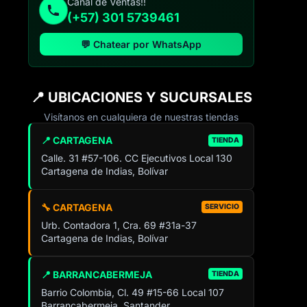
Canal de Ventas!!
(+57) 301 5739461
💬 Chatear por WhatsApp
📍 UBICACIONES Y SUCURSALES
Visítanos en cualquiera de nuestras tiendas
📍 CARTAGENA
TIENDA
Calle. 31 #57-106. CC Ejecutivos Local 130
Cartagena de Indias, Bolívar
🔧 CARTAGENA
SERVICIO
Urb. Contadora 1, Cra. 69 #31a-37
Cartagena de Indias, Bolívar
📍 BARRANCABERMEJA
TIENDA
Barrio Colombia, Cl. 49 #15-66 Local 107
Barrancabermeja, Santander