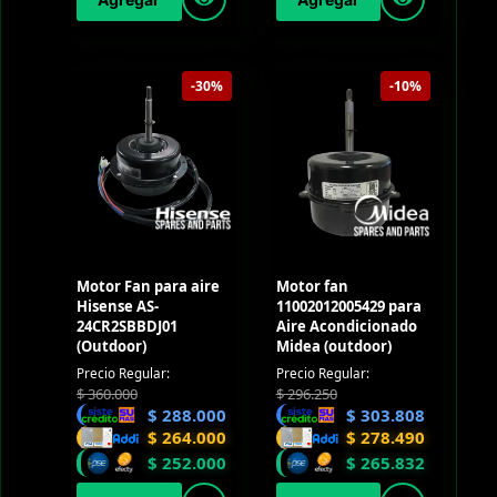
-30%
-10%
Motor Fan para aire
Motor fan
Hisense AS-
11002012005429 para
24CR2SBBDJ01
Aire Acondicionado
(Outdoor)
Midea (outdoor)
Precio Regular:
Precio Regular:
$
360.000
$
296.250
$
288.000
$
303.808
$
264.000
$
278.490
$
252.000
$
265.832