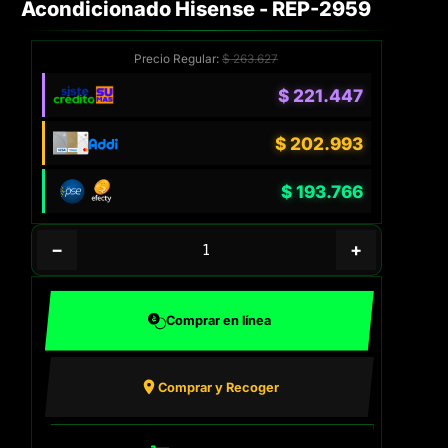
Acondicionado Hisense - REP-2959
Precio Regular:
$
263.627
$
221.447
$
202.993
$
193.766
−
+
Comprar en línea
Comprar y Recoger