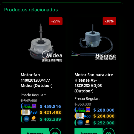
Productos relacionados
-27%
-30%
Motor fan
Motor Fan para aire
11002012004177
Hisense AS-
Midea (Outdoor)
18CR2SXADJ03
(Outdoor)
Precio Regular:
Precio Regular:
$
547.400
$
360.000
$
459.816
$
288.000
$
421.498
$
264.000
$
402.339
$
252.000
Agregar
Agregar