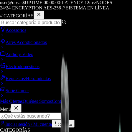
user@ops:~$
UPTIME
00
:
00
:
00
·
LATENCY
12
ms
·
NODES
24/24
·
ENCRYPTION AES-256
·
// SISTEMA EN LÍNEA
// CATEGORÍAS
Accesorios
Aires Acondicionados
Audio y Video
Electrodomesticos
Repuestos/Herramientas
Seríe Gamer
Más Ofertas
Quiénes Somos
Contacto
Menú
Iniciar sesión / Mi cuenta
Carrito
CATEGORÍAS