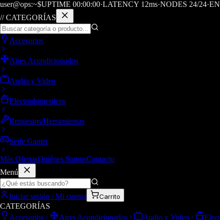
user@ops:~$
UPTIME
00
:
00
:
00
·
LATENCY
12
ms
·
NODES 24/24
·
EN
// CATEGORÍAS
Accesorios
Aires Acondicionados
Audio y Video
Electrodomesticos
Repuestos/Herramientas
Seríe Gamer
Más Ofertas
Quiénes Somos
Contacto
Menú
Iniciar sesión / Mi cuenta
Carrito
CATEGORÍAS
Accesorios
Aires Acondicionados
Audio y Video
Elec