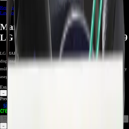
Repuestos/Herramientas
,
Repuestos Línea Blanca
,
Repuestos para
Lavadoras
Manguera Interna Dispensador
LG - MAR62542002 - REP-1089
LG MAR62542002 original, manguera interna que conecta el
dispensador al tambor en lavadoras frontales LG. Compatible con
múltiples modelos, fabricada con material duradero para evitar fugas y
asegurar flujo constante de detergente y suavizante.
Estado:
Agotado
1
−
+
Precio Regular:
$
52.500
$
50.000
Comprar en línea
Comprar y Recoger
Añadir al Carrito
1
−
+