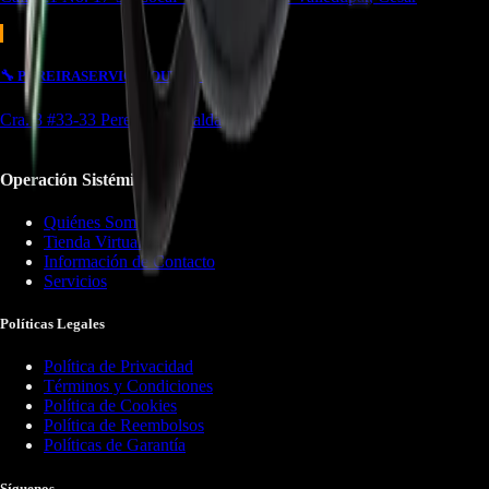
🔧
PEREIRA
SERVICIO
OUTLET
Cra. 8 #33-33 Pereira, Risaralda
Operación Sistémica
Quiénes Somos
Tienda Virtual
Información de Contacto
Servicios
Políticas Legales
Política de Privacidad
Términos y Condiciones
Política de Cookies
Política de Reembolsos
Políticas de Garantía
Síguenos