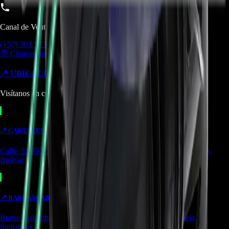
Canal de Ventas!!
(+57) 301 5739461
💬 Chatear por WhatsApp
📍 UBICACIONES Y SUCURSALES
Visítanos en cualquiera de nuestras tiendas
📍
CARTAGENA
TIENDA
Calle. 31 #57-106. CC Ejecutivos Local 130 Cartagena de Indias,
Bolívar
📍
BARRANCABERMEJA
TIENDA
Barrio Colombia, Cl. 49 #15-66 Local 107 Barrancabermeja,
Santander