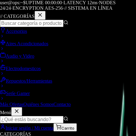
user@ops:~$
UPTIME
00
:
00
:
00
·
LATENCY
12
ms
·
NODES
24/24
·
ENCRYPTION AES-256
·
// SISTEMA EN LÍNEA
// CATEGORÍAS
Accesorios
Aires Acondicionados
Audio y Video
Electrodomesticos
Repuestos/Herramientas
Seríe Gamer
Más Ofertas
Quiénes Somos
Contacto
Menú
Iniciar sesión / Mi cuenta
Carrito
CATEGORÍAS