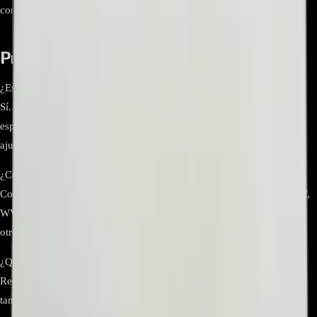
constante
Preguntas frecuentes
¿Es esta manguera original LG?
Sí. El MAR62542002 es una pieza original (OEM) de LG, diseñada
específicamente para lavadoras de carga frontal y garantizando un
ajuste y funcionamiento precisos.
¿Con qué modelos LG es compatible?
Compatible con múltiples modelos como WV5-1275W, WV5-1408W,
WV9-1409W, WV9-1412W, WVC5-1409W, WVC9-1410W, entre
otros. Verifica en manual o etiqueta del equipo para confirmar.
¿Qué mejoras aporta el reemplazo?
Restituye el flujo correcto de detergente desde el dispensador hasta el
tambor, previene fugas, bloqueos y mejora la efectividad del lavado.