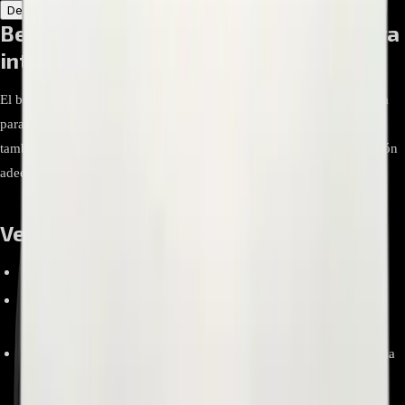
Descripción
Atributos
Bellows LG MAR62542002 – Manguera
interna dispensador a tambor
El bellows LG MAR62542002 es una pieza original (OEM) diseñada
para conectar el compartimento dispensador de detergente con el
tambor en lavadoras de carga frontal LG, asegurando una dosificación
adecuada y evitando fugas.
Ventajas y beneficios
Pieza original LG (OEM), calidad y ajuste garantizados.
Construcción duradera que resiste obstrucciones y mantiene flujo
constante.
Previene fugas de detergente y suavizante, mejorando la eficiencia
del lavado.