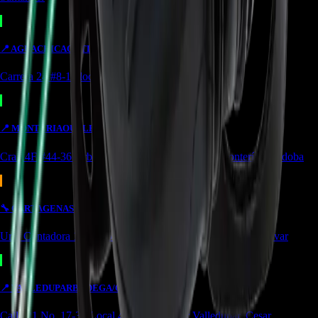
📍
AGUACHICA
OUTLET
Carrera 24 #8-10 local 2 Potozí Aguachica, Cesar
📍
MONTERIA
OUTLET
Cra 14F #44-36 Urbanización Portal de Almeria Montería, Córdoba
🔧
CARTAGENA
SERVICIO
Urb. Contadora 1, Cra. 69 #31a-37 Cartagena de Indias, Bolívar
📍
VALLEDUPAR
BODEGA/OUTLET
Calle 21 No. 17-39 Local 4 Simón bolivar Valledupar, Cesar