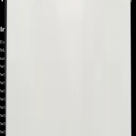
Reemplazo directo, fácil instalación sin necesidad de herramientas
especiales.
Información relevante
Especificación Detalle Marca LG (original OEM) Modelo / Parte
MAR62542002 Función Manguera interna (bellows) del dispenser al
tambor Material Plástico flexible y duradero Compatibilidad
WD10VVC4S6C.ASSPECL / WD10WVC4S6.ABWPECL /
WD12BVC2S6C.ABLPECL / WD12VVC3S6C.ASSPECL /
WD12VVC4S6C.APTPECL /
WD12VVC5S6C.APTPECL / WD12WVC4S6.ABWPECL /
WD12WVC5S6.ABWPECL / WD14BVC2S6C.ABLPECL /
WD14VVC4S6C.APTPECL /
WD14WVC4S6.ABWPECL / WD9WVC4S6.ABWPECL /
WK14WS6.ABWPECL / WM12WVC4S6.ABWPECL /
WM14WS6.ABWPECL Beneficios Mejor dosis, menos fugas, flujo