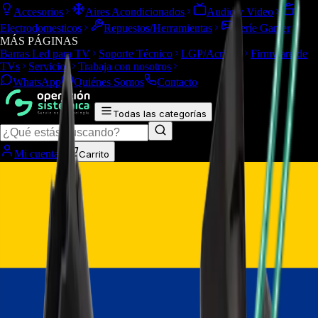
Accesorios
Aires Acondicionados
Audio y Video
Electrodomesticos
Repuestos/Herramientas
Seríe Gamer
MÁS PÁGINAS
Barras Led para TV
Soporte Técnico
LGP/Acrilico
Firmware de
TVs
Servicios
Trabaja con nosotros
WhatsApp
Quiénes Somos
Contacto
Todas las categorías
Mi cuenta
Carrito