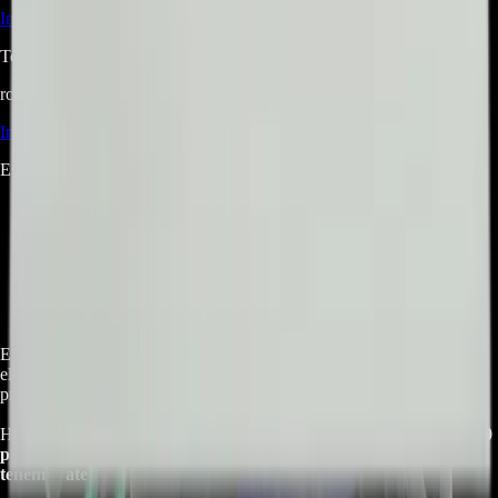
Iniciá sesión
para hacer una pregunta.
Todavía no hay preguntas respondidas. Hacé la primera.
root@ops:~#
cat
RESEÑAS
[ 0 ]
_
Iniciá sesión
para dejar una reseña.
Este producto aún no tiene reseñas. Sé el primero en opinar.
Empresa especializada en electrodomésticos, repuestos de
electrodomésticos, motos electricas y repuestos para las mismas, con
presencia en toda Colombia.
Horario de atención Call Center:
lunes a viernes de 8:30 a. m. a 5:30
p. m. sabados de 9:00 a. m. a 1:00 p. m. Domingos y festivos no
tenemos atencion online.