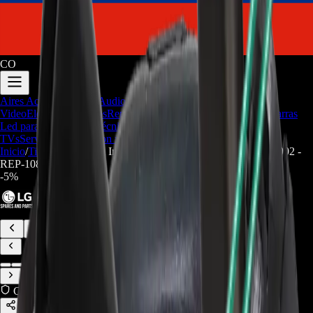
CO
Aires Acondicionados
Audio y
Video
Electrodomesticos
Repuestos/Herramientas
Seríe Gamer
Barras
Led para TV
Soporte Técnico
LGP/Acrilico
Firmware de
TVs
Servicios
Trabaja con nosotros
Inicio
/
Tienda
/
Manguera Interna Dispensador LG - MAR62542002 -
REP-1089
-
5
%
Compra Protegida
Compartir