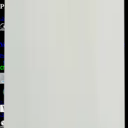
Productos relacionados
-
24
%
Ventilador Axial Midea 12100105000084 - REP-1449
Precio Regular:
$
180.000
$
156.009
$
143.008
$
136.508
> ver_
> desbloquear oferta_
-
33
%