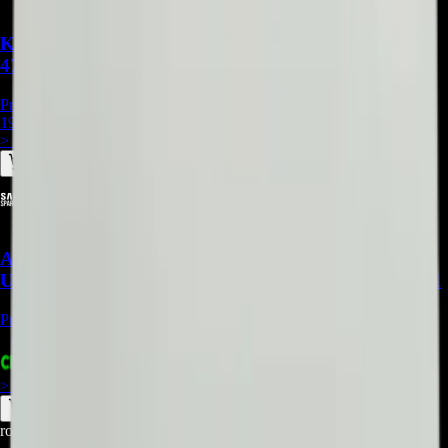
Kit De Barras Led Compatible Con Televisor
47LA660T - BA036
Precio Regular:
$
297.000
198.000
> ver_
> desbloquear oferta_
Acrilico LGP compatible con Samsung
UN43RU7100KXZL, UN43NU7100KXZL - REP-471
Precio Regular:
$
315.000
+
1
$
385.970
> ver_
> desbloquear oferta_
root@ops:~#
cat
PREGUNTAS
[ 0 ]
_