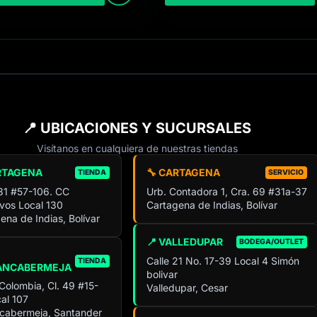
📍 UBICACIONES Y SUCURSALES
Visítanos en cualquiera de nuestras tiendas
RTAGENA
🔧 CARTAGENA
TIENDA
SERVICIO
 31 #57-106. CC
Urb. Contadora 1, Cra. 69 #31a-37
ivos Local 130
Cartagena de Indias, Bolívar
ena de Indias, Bolívar
📍 VALLEDUPAR
BODEGA/OUTLET
Calle 21 No. 17-39 Local 4 Simón
TIENDA
ANCABERMEJA
bolivar
 Colombia, Cl. 49 #15-
Valledupar, Cesar
al 107
cabermeja, Santander