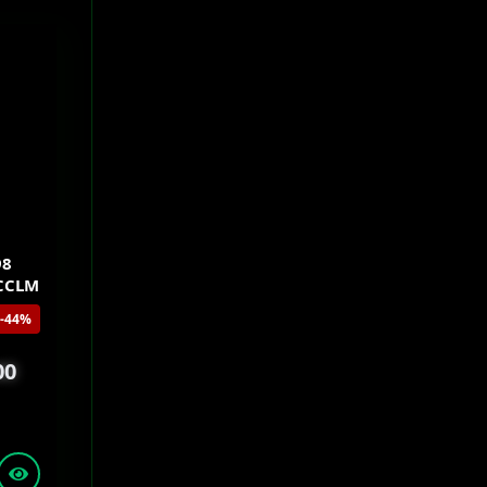
98
SCCLM
-44%
00