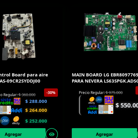
trol Board para aire
MAIN BOARD LG EBR809776
 AS-09CR2SYDDJ00
PARA NEVERA LS63SPGK.AD
$
975.000
-30%
Precio Regular:
$
360.000
io Regular:
$
288.000
$
550.0
$
264.000
$
252.000
Agregar
Agregar