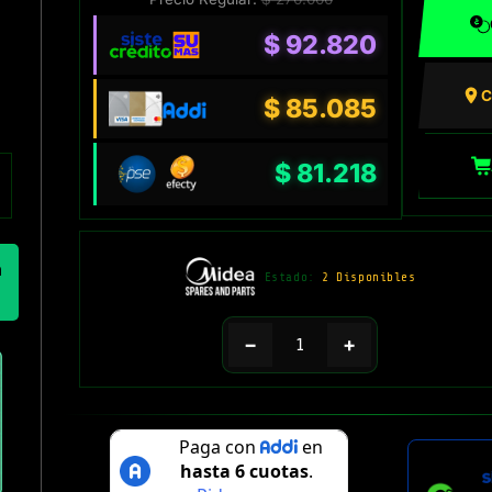
$
92.820
C
$
85.085
$
81.218
n
Estado:
2 Disponibles
−
+