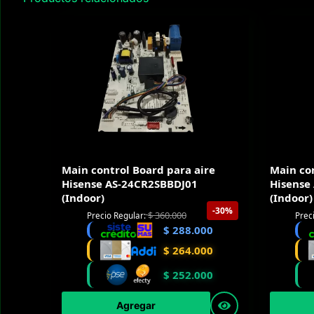
Main control Board para aire
Main con
Hisense AS-24CR2SBBDJ01
Hisense
(Indoor)
(Indoor)
-30%
$
360.000
Precio Regular:
Prec
$
288.000
$
264.000
$
252.000
Agregar