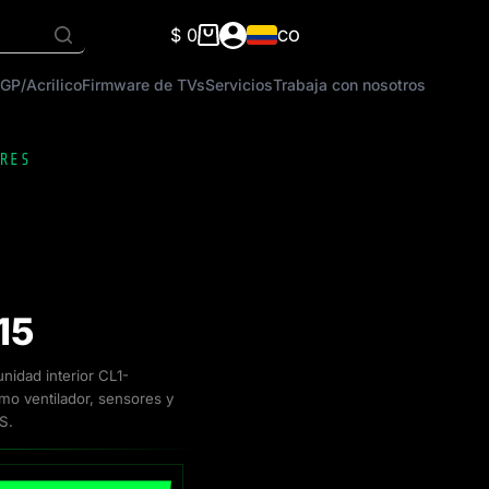
$
0
CO
Carro
de
GP/Acrilico
Firmware de TVs
Servicios
Trabaja con nosotros
compra
RES
15
idad interior CL1-
mo ventilador, sensores y
S.