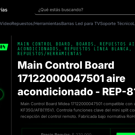
rías
¿Qué estás buscando?
 Video
Repuestos/Herramientas
Barras Led para TV
Soporte Técnico
L
MAIN CONTROL BOARD
,
BOARDS
,
REPUESTOS AI
0%
ACONDICIONADOS
,
REPUESTOS LÍNEA BLANCA
,
REPUESTOS/HERRAMIENTAS
Main Control Board
17122000047501 aire
acondicionado - REP-8
❯
Main Control Board Midea 17122000047501 compatible con un
KF35G/AFB(115V). Controla funciones clave del mini split co
recepción del control remoto. Fabricada bajo normativa RoH
Precio Regular:
$
270.000