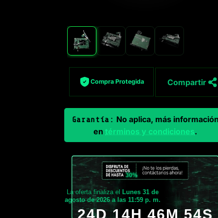
Compartir
Compra Protegida
No aplica, más informació
Garantía:
en
términos y condiciones
.
30%
La oferta finaliza el
Lunes 31 de
agosto de 2026 a las 11:59 p. m.
24D 14H 46M 53S