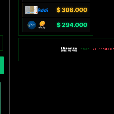
$
308.000
$
294.000
Estado:
No Disponibl
n