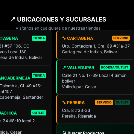
📍 UBICACIONES Y SUCURSALES
Visítanos en cualquiera de nuestras tiendas
RTAGENA
🔧 CARTAGENA
TIENDA
SERVICIO
 31 #57-106. CC
Urb. Contadora 1, Cra. 69 #31a-37
ivos Local 130
Cartagena de Indias, Bolívar
ena de Indias, Bolívar
📍 VALLEDUPAR
BODEGA/OUTLET
Calle 21 No. 17-39 Local 4 Simón
TIENDA
ANCABERMEJA
bolivar
 Colombia, Cl. 49 #15-
Valledupar, Cesar
al 107
cabermeja, Santander
🔧 PEREIRA
SERVICIO
OUTLET
Cra. 8 #33-33
UACHICA
OUTLET
Pereira, Risaralda
a 24 #8-10 local 2
ica, Cesar
🔍 Buscar Productos