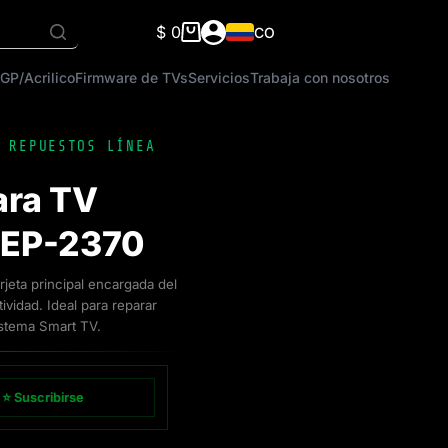
$
0
CO
Carro
de
GP/Acrilico
Firmware de TVs
Servicios
Trabaja con nosotros
compra
,
REPUESTOS LÍNEA
ara TV
REP-2370
eta principal encargada del
vidad. Ideal para reparar
istema Smart TV.
⭐ Suscribirse