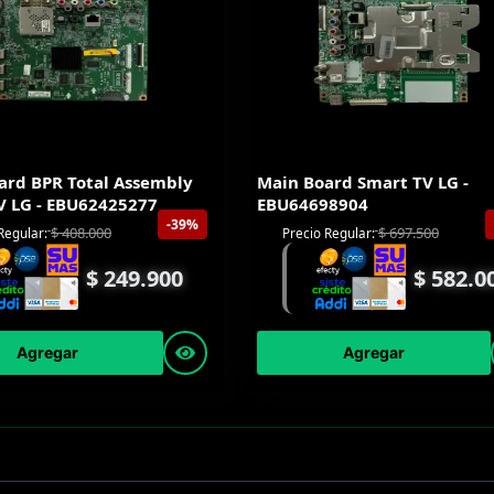
ard BPR Total Assembly
Main Board Smart TV LG -
V LG - EBU62425277
EBU64698904
-39%
$
408.000
$
697.500
Regular:
Precio Regular:
$
249.900
$
582.0
Agregar
Agregar