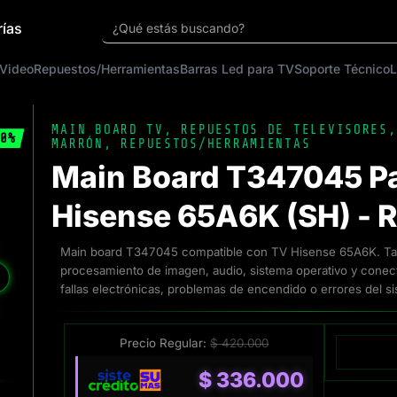
rías
¿Qué estás buscando?
 Video
Repuestos/Herramientas
Barras Led para TV
Soporte Técnico
L
MAIN BOARD TV
,
REPUESTOS DE TELEVISORES
0%
MARRÓN
,
REPUESTOS/HERRAMIENTAS
Main Board T347045 P
Hisense 65A6K (SH) - 
Main board T347045 compatible con TV Hisense 65A6K. Tarj
procesamiento de imagen, audio, sistema operativo y conecti
❯
fallas electrónicas, problemas de encendido o errores del s
Precio Regular:
$
420.000
$
336.000