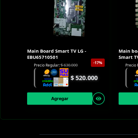
Main Board Smart TV LG -
Main bo
EBU65710501
Smart T
-17%
$
630.000
Precio Regular:
Precio 
$
520.000
Agregar