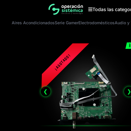
Saltar
al
Todas las catego
contenido
Aires Acondicionados
Serie Gamer
Electrodomésticos
Audio y
3
❮