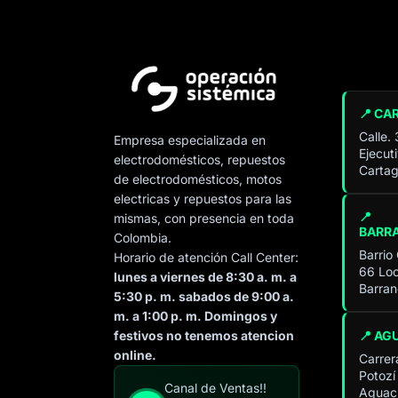
📍 CA
Calle.
Empresa especializada en
Ejecut
electrodomésticos, repuestos
Cartag
de electrodomésticos, motos
electricas y repuestos para las
📍
mismas, con presencia en toda
BARR
Colombia.
Barrio
Horario de atención Call Center:
66 Loc
lunes a viernes de 8:30 a. m. a
Barran
5:30 p. m. sabados de 9:00 a.
m. a 1:00 p. m. Domingos y
📍 AG
festivos no tenemos atencion
online.
Carrer
Potozí
Especialista de operación
Canal de Ventas!!
Aguach
sistémica