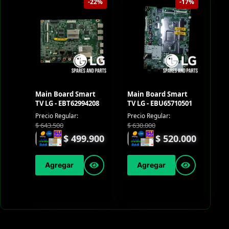
-22%
-17%
Main Board Smart
Main Board Smart
TV LG - EBT62994208
TV LG - EBU65710501
Precio Regular:
Precio Regular:
$
643.500
$
630.000
$
499.900
$
520.000
Agregar
Agregar