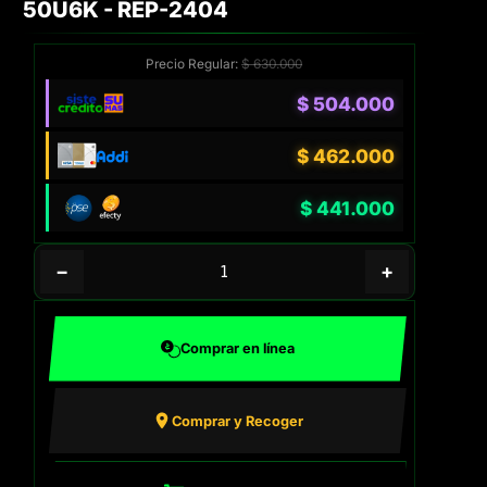
50U6K - REP-2404
Precio Regular:
$
630.000
$
504.000
$
462.000
$
441.000
−
+
Comprar en línea
Comprar y Recoger