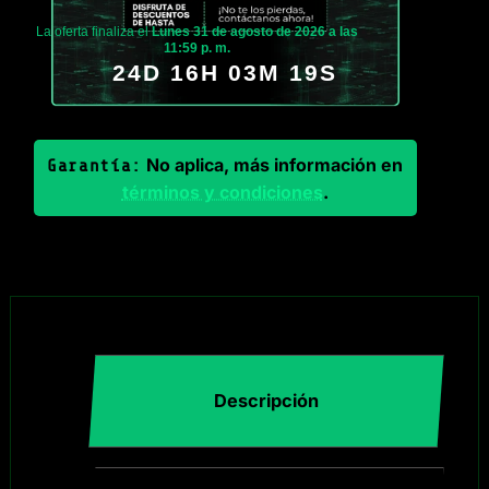
La oferta finaliza el
Lunes 31 de agosto de 2026 a las
11:59 p. m.
24D 16H 03M 18S
No aplica, más información en
Garantía:
términos y condiciones
.
Descripción