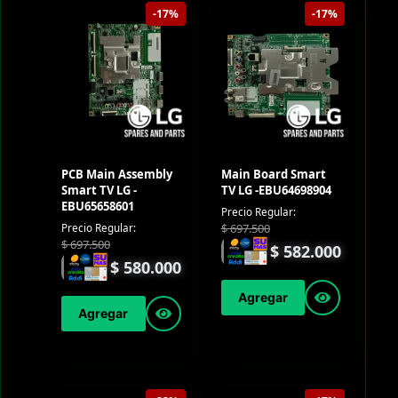
-17%
-17%
PCB Main Assembly
Main Board Smart
Smart TV LG -
TV LG -EBU64698904
EBU65658601
Precio Regular:
$
697.500
Precio Regular:
$
697.500
$
582.000
$
580.000
Agregar
Agregar