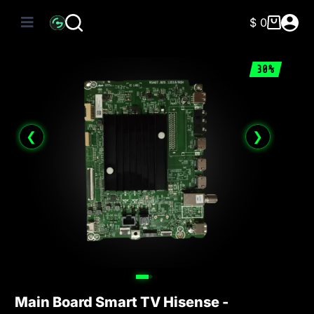
Saltar
al
$
0
Carro
contenido
de
compra
30%
❮
❯
Main Board Smart TV Hisense -