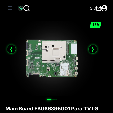
Saltar
al
$
0
Carro
contenido
de
compra
15%
❮
❯
Main Board EBU66395001 Para TV LG