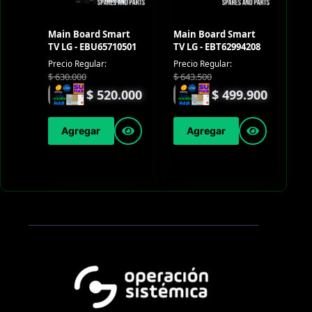
Main Board Smart
Main Board Smart
TV LG - EBU65710501
TV LG - EBT62994208
Precio Regular:
Precio Regular:
$
630.000
$
643.500
$
520.000
$
499.900
Agregar
Agregar