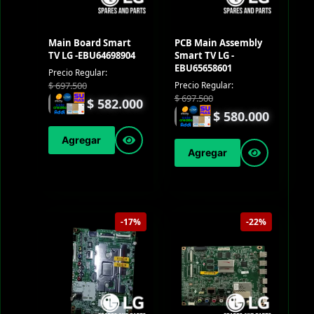
Main Board Smart
PCB Main Assembly
TV LG -EBU64698904
Smart TV LG -
EBU65658601
Precio Regular:
$
697.500
Precio Regular:
$
697.500
$
582.000
$
580.000
Agregar
Agregar
-17%
-22%