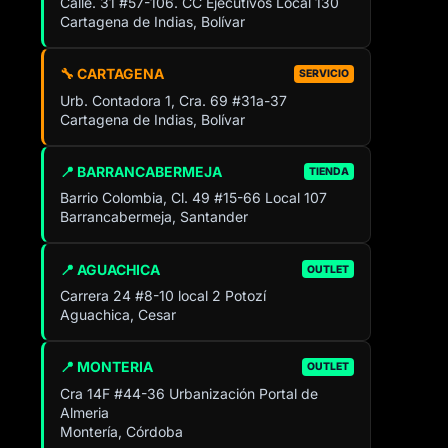
Calle. 31 #57-106. CC Ejecutivos Local 130
Cartagena de Indias, Bolívar
🔧 CARTAGENA
SERVICIO
Urb. Contadora 1, Cra. 69 #31a-37
Cartagena de Indias, Bolívar
📍 BARRANCABERMEJA
TIENDA
Barrio Colombia, Cl. 49 #15-66 Local 107
Barrancabermeja, Santander
📍 AGUACHICA
OUTLET
Carrera 24 #8-10 local 2 Potozí
Aguachica, Cesar
📍 MONTERIA
OUTLET
Cra 14F #44-36 Urbanización Portal de
Almeria
Montería, Córdoba