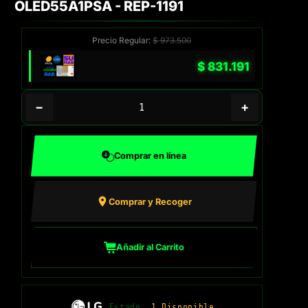
OLED55A1PSA - REP-1191
Precio Regular:
$
973.500
$
831.191
−
+
Comprar en línea
Comprar y Recoger
Añadir al Carrito
Estado:
1 Disponible