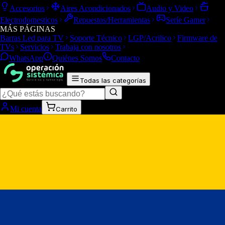
Accesorios
Aires Acondicionados
Audio y Video
Electrodomesticos
Repuestos/Herramientas
Seríe Gamer
MÁS PÁGINAS
Barras Led para TV
Soporte Técnico
LGP/Acrilico
Firmware de
TVs
Servicios
Trabaja con nosotros
WhatsApp
Quiénes Somos
Contacto
Todas las categorías
Mi cuenta
Carrito