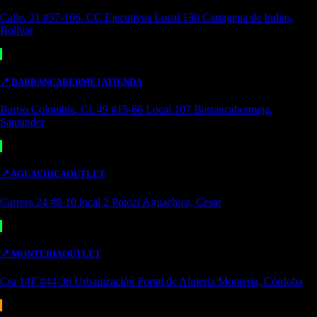
Calle. 31 #57-106. CC Ejecutivos Local 130 Cartagena de Indias,
Bolívar
📍
BARRANCABERMEJA
TIENDA
Barrio Colombia, Cl. 49 #15-66 Local 107 Barrancabermeja,
Santander
📍
AGUACHICA
OUTLET
Carrera 24 #8-10 local 2 Potozí Aguachica, Cesar
📍
MONTERIA
OUTLET
Cra 14F #44-36 Urbanización Portal de Almeria Montería, Córdoba