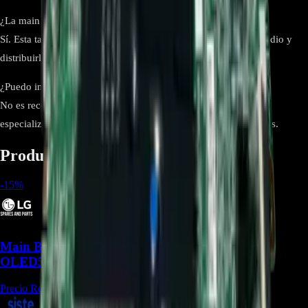
¿La main board controla la imagen y el sonido?
Sí. Esta tarjeta se encarga de procesar las señales de video y audio y
distribuirlas correctamente al panel y a los altavoces.
¿Puedo instalar esta tarjeta sin experiencia técnica?
No es recomendable. La instalación debe realizarla un técnico
especializado para evitar daños en el panel u otros componentes.
Productos relacionados
-
15
%
Main Board EBU66395001 Para TV LG
OLED55A1PSA - REP-1191
Precio Regular:
$
973.500