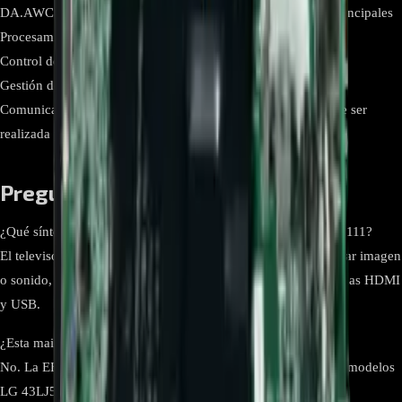
DA.AWCYLJM, LG 43LJ550T-DA.BWCGLJM Funciones principales
Procesamiento de video y audio,
Control del sistema del televisor,
Gestión de entradas HDMI, USB y AV,
Comunicación con T-Con y fuente de poder. Instalación Debe ser
realizada por técnico calificado.
Preguntas frecuentes
¿Qué síntomas indican una falla en la Main Board EBU64055111?
El televisor puede no encender, quedarse en el logo, no mostrar imagen
o sonido, reiniciarse constantemente o no reconocer las entradas HDMI
y USB.
¿Esta main board es compatible con otros modelos LG?
No. La EBU64055111 está diseñada específicamente para los modelos
LG 43LJ550T-DA.AWCYLJM y 43LJ550T-DA.BWCGLJM.