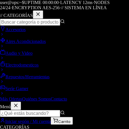
user@ops:~$
UPTIME
00
:
00
:
00
·
LATENCY
12
ms
·
NODES
24/24
·
ENCRYPTION AES-256
·
// SISTEMA EN LÍNEA
// CATEGORÍAS
Accesorios
Aires Acondicionados
Audio y Video
Electrodomesticos
Repuestos/Herramientas
Seríe Gamer
Más Ofertas
Quiénes Somos
Contacto
Menú
Iniciar sesión / Mi cuenta
Carrito
CATEGORÍAS