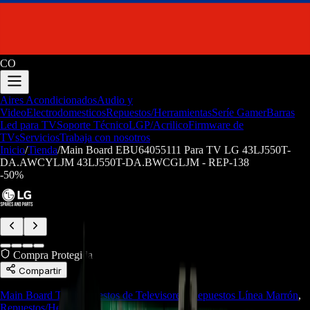
CO
Aires Acondicionados
Audio y
Video
Electrodomesticos
Repuestos/Herramientas
Seríe Gamer
Barras
Led para TV
Soporte Técnico
LGP/Acrilico
Firmware de
TVs
Servicios
Trabaja con nosotros
Inicio
/
Tienda
/
Main Board EBU64055111 Para TV LG 43LJ550T-
DA.AWCYLJM 43LJ550T-DA.BWCGLJM - REP-138
-
50
%
Compra Protegida
Compartir
Main Board TV
,
Repuestos de Televisores
,
Repuestos Línea Marrón
,
Repuestos/Herramientas