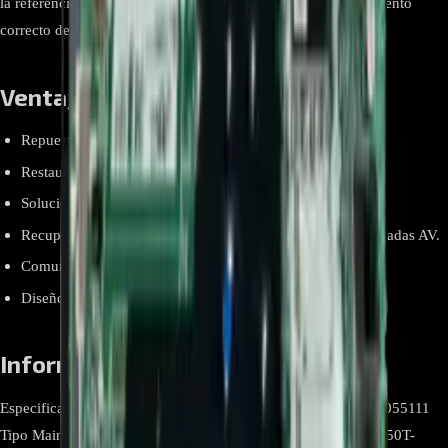
la referencia EBU64055111 permite restablecer el funcionamiento
correcto del televisor y recuperar su estabilidad operativa.
Ventajas y beneficios
Repuesto original LG compatible con modelos 43LJ550T.
Restaura el procesamiento correcto de imagen y sonido.
Soluciona fallas de encendido y bloqueos del sistema.
Recupera el funcionamiento de puertos HDMI, USB y entradas AV.
Comunicación estable con la fuente de poder y la T-Con.
Diseño electrónico confiable para uso continuo.
Información relevante
Especificación Detalle Marca LG Modelo de repuesto EBU64055111
Tipo Main Board / Tarjeta principal Compatibilidad LG 43LJ550T-