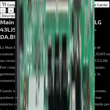
Comprar en línea
Comprar y Recoger
Añadir al Carrito
1
−
+
Descripción
Atributos
Main Board EBU64055111 Para TV LG
43LJ550T-DA.AWCYLJM 43LJ550T-
DA.BWCGLJM
La Main Board EBU64055111 es la tarjeta principal encargada de
controlar todas las funciones electrónicas del televisor LG 43LJ550T en
sus versiones 43LJ550T-DA.AWCYLJM y 43LJ550T-DA.BWCGLJM.
Este componente actúa como el centro de procesamiento del equipo,
gestionando la señal de imagen, sonido, puertos de conexión y la
comunicación entre los diferentes módulos internos.
Cuando la main board presenta fallas, el televisor puede no encender,
quedarse en el logo de LG, no mostrar imagen o sonido, presentar
reinicios constantes o fallas en los puertos HDMI y USB. Sustituirla por