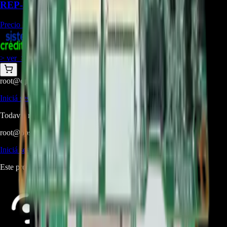
REP-2714
Precio Regular:
$
1.571.286
+
1
$
1.099.900
> ver_
> desbloquear oferta_
root@ops:~#
cat
PREGUNTAS
[ 0 ]
_
Iniciá sesión
para hacer una pregunta.
Todavía no hay preguntas respondidas. Hacé la primera.
root@ops:~#
cat
RESEÑAS
[ 0 ]
_
Iniciá sesión
para dejar una reseña.
Este producto aún no tiene reseñas. Sé el primero en opinar.