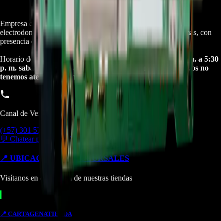
Empresa especializada en electrodomésticos, repuestos de
electrodomésticos, motos electricas y repuestos para las mismas, con
presencia en toda Colombia.
Horario de atención Call Center:
lunes a viernes de 8:30 a. m. a 5:30
p. m. sabados de 9:00 a. m. a 1:00 p. m. Domingos y festivos no
tenemos atencion online.
Canal de Ventas!!
(+57) 301 5739461
💬 Chatear por WhatsApp
📍 UBICACIONES Y SUCURSALES
Visítanos en cualquiera de nuestras tiendas
📍
CARTAGENA
TIENDA