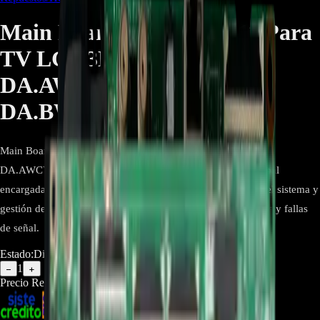
Main Board EBU64055111 Para
TV LG 43LJ550T-
DA.AWCYLJM 43LJ550T-
DA.BWCGLJM - REP-138
Main Board EBU64055111 para televisores LG 43LJ550T-
DA.AWCYLJM y 43LJ550T-DA.BWCGLJM. Tarjeta principal
encargada del procesamiento de imagen y sonido, control del sistema y
gestión de puertos HDMI y USB, ideal para corregir reinicios y fallas
de señal.
Estado:
Disponible
1
−
+
Precio Regular:
$
240.000
$
120.000