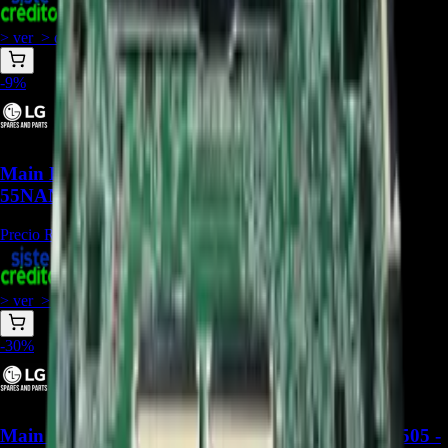
+
1
$
831.191
> ver_
> desbloquear oferta_
-
9
%
Main Board EBU66375501 para TV LG
55NANO80SPA - REP-474
Precio Regular:
$
915.000
+
1
$
831.500
> ver_
> desbloquear oferta_
-
30
%
Main board BPR Total Assembly LG EBU67402505 -