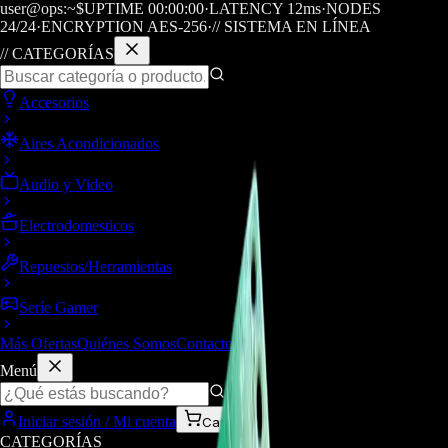
user@ops:~$
UPTIME
00
:
00
:
00
·
LATENCY
12
ms
·
NODES
24/24
·
ENCRYPTION AES-256
·
// SISTEMA EN LÍNEA
// CATEGORÍAS
Accesorios
Aires Acondicionados
Audio y Video
Electrodomesticos
Repuestos/Herramientas
Seríe Gamer
Más Ofertas
Quiénes Somos
Contacto
Menú
Iniciar sesión / Mi cuenta
Carrito
CATEGORÍAS