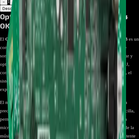
1
−
+
Descripción
Atributos
Option Code Assembly EBR85801114
OK55-NB.DCOLLLB
El
Option Code Assembly EBR85801114 OK55-NB.DCOLLLB
es un
componente original diseñado específicamente para el sistema de
sonido LG XBOOM OK55. Este módulo interno permite recuperar y
optimizar las funciones esenciales del equipo, como efectos de DJ,
conectividad Bluetooth, y control de iluminación. Con esta pieza, el
sistema retoma su funcionamiento completo, brindando una
experiencia de sonido potente y envolvente.
El modelo EBR85801114 ha sido creado para integrarse de forma
precisa con el LG XBOOM OK55. Su instalación es rápida y sencilla,
permitiendo restablecer características clave como la entrada para
micrófono, efectos especiales y sincronización de luces al ritmo de la
música. Este módulo garantiza un rendimiento confiable y consistente