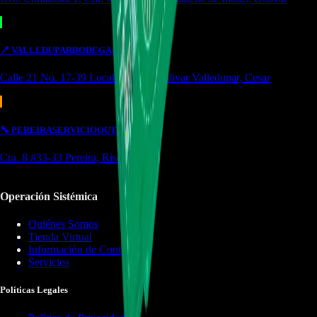
📍
VALLEDUPAR
BODEGA/OUTLET
Calle 21 No. 17-39 Local 4 Simón bolivar Valledupar, Cesar
🔧
PEREIRA
SERVICIO
OUTLET
Cra. 8 #33-33 Pereira, Risaralda
Operación Sistémica
Quiénes Somos
Tienda Virtual
Información de Contacto
Servicios
Políticas Legales