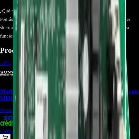
¿Qué mejoras obtengo al reemplazar esta pieza?
Podrás disfrutar nuevamente de las funciones de DJ, karaoke, luces
sincronizadas y conectividad Bluetooth, restaurando el sistema a su
funcionamiento óptimo.
Productos relacionados
-
18
%
Mother Board Complete F-1337-488-9 compatible con
MHC-V02 - REP-1348/REP-2444
Precio Regular:
$
403.500
+
1
$
329.900
> ver_
> desbloquear oferta_