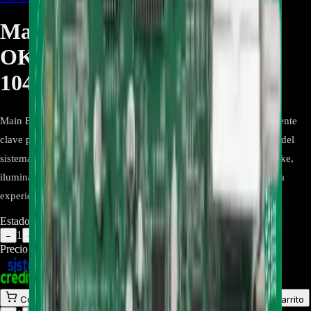
Main Board EBR85801114
OK55-NB.DCOLLLB - REP-
1047
Main Board EBR85801114 OK55-NB.DCOLLLB es un componente
clave para el sistema LG XBOOM OK55. Mejora el rendimiento del
sistema, habilita funciones avanzadas como efectos de DJ, karaoke,
iluminación multicolor y conectividad Bluetooth, asegurando una
experiencia de audio completa y de alta calidad.
Estado:
Disponible
1
−
+
Precio Regular:
$
433.500
$
394.800
Comprar en línea
Comprar y Recoger
Añadir al Carrito