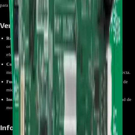
para el usuario.
Ventajas y beneficios
Restaura funciones clave:
Permite recuperar las capacidades
originales del sistema, incluyendo conectividad inalámbrica y
efectos de sonido.
Compatibilidad dedicada:
Fabricado específicamente para el
modelo LG XBOOM OK55, asegurando una integración perfecta.
Funciones completas:
Activa karaoke, efectos de DJ, entrada de
micrófono y sincronización de iluminación con la música.
Instalación sencilla:
Se puede instalar fácilmente sin necesidad de
modificaciones complejas ni herramientas especializadas.
Información relevante