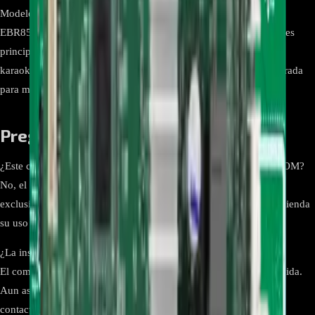
Modelo compatible LG XBOOM OK55 Código de Producto
EBR85801114 Código de Opción OK55-NB.DCOLLLB Funciones
principales Control de efectos de DJ, iluminación sincronizada,
karaoke y conectividad Bluetooth Características adicionales Entrada
para micrófono, sonido potente y envolvente Marca LG
Preguntas frecuentes
¿Este componente es compatible con otros modelos de LG XBOOM?
No, el EBR85801114 OK55-NB.DCOLLLB está diseñado
exclusivamente para el modelo LG XBOOM OK55. No se recomienda
su uso en otros modelos.
¿La instalación requiere conocimientos técnicos?
El componente ha sido diseñado para facilitar una instalación rápida.
Aun así, si no tienes experiencia en electrónica, es aconsejable
contactar con un técnico especializado.