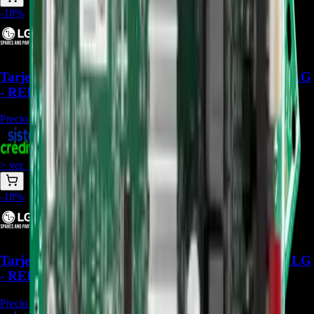
-
18
%
Tarjeta Main EBR85801202 Para Torre de sonido LG
- REP-856
Precio Regular:
$
777.000
+
1
$
637.000
> ver_
> desbloquear oferta_
-
18
%
Tarjeta Main EBR87940003 Para Torre de sonido LG
- REP-1079
Precio Regular:
$
388.500