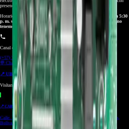
electrodomésticos, motos electricas y repuestos para las mismas, con
presencia en toda Colombia.
Horario de atención Call Center:
lunes a viernes de 8:30 a. m. a 5:30
p. m. sabados de 9:00 a. m. a 1:00 p. m. Domingos y festivos no
tenemos atencion online.
Canal de Ventas!!
(+57) 301 5739461
💬 Chatear por WhatsApp
📍 UBICACIONES Y SUCURSALES
Visítanos en cualquiera de nuestras tiendas
📍
CARTAGENA
TIENDA
Calle. 31 #57-106. CC Ejecutivos Local 130 Cartagena de Indias,
Bolívar