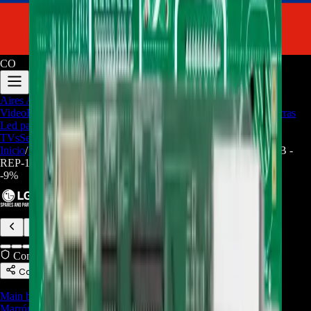
CO
Aires Acondicionados
Audio y
Video
Electrodomesticos
Repuestos/Herramientas
Seríe Gamer
Barras
Led para TV
Soporte Técnico
LGP/Acrilico
Firmware de
TVs
Servicios
Trabaja con nosotros
Inicio
/
Tienda
/
Main Board EBR85801114 OK55-NB.DCOLLLB -
REP-1047
-
9
%
Compra Protegida
Compartir
Main board
,
Repuestos de equipos de sonido
,
Repuestos Línea
Marrón
,
Repuestos/Herramientas