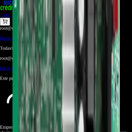
+
1
$
320.000
> ver_
> desbloquear oferta_
root@ops:~#
cat
PREGUNTAS
[ 0 ]
_
Iniciá sesión
para hacer una pregunta.
Todavía no hay preguntas respondidas. Hacé la primera.
root@ops:~#
cat
RESEÑAS
[ 0 ]
_
Iniciá sesión
para dejar una reseña.
Este producto aún no tiene reseñas. Sé el primero en opinar.
Empresa especializada en electrodomésticos, repuestos de