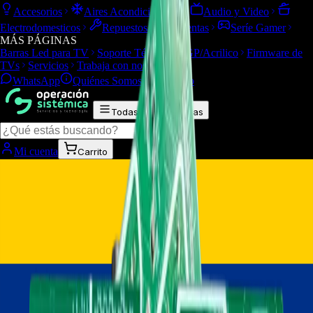
Accesorios
Aires Acondicionados
Audio y Video
Electrodomesticos
Repuestos/Herramientas
Seríe Gamer
MÁS PÁGINAS
Barras Led para TV
Soporte Técnico
LGP/Acrilico
Firmware de
TVs
Servicios
Trabaja con nosotros
WhatsApp
Quiénes Somos
Contacto
Todas las categorías
Mi cuenta
Carrito