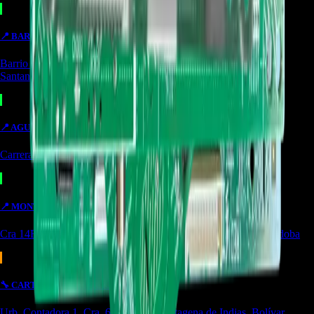
📍
BARRANCABERMEJA
TIENDA
Barrio Colombia, Cl. 49 #15-66 Local 107 Barrancabermeja,
Santander
📍
AGUACHICA
OUTLET
Carrera 24 #8-10 local 2 Potozí Aguachica, Cesar
📍
MONTERIA
OUTLET
Cra 14F #44-36 Urbanización Portal de Almeria Montería, Córdoba
🔧
CARTAGENA
SERVICIO
Urb. Contadora 1, Cra. 69 #31a-37 Cartagena de Indias, Bolívar