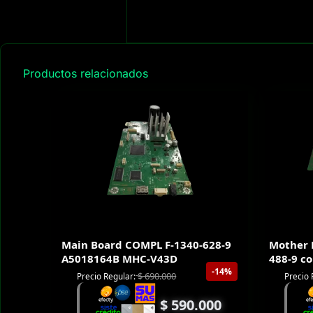
Productos relacionados
Main Board COMPL F-1340-628-9
Mother 
A5018164B MHC-V43D
488-9 c
-14%
$
690.000
Precio Regular:
Precio 
$
590.000