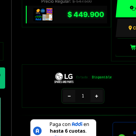
Precio Regular:
$
547.500
$
449.900
C
n
Estado:
Disponible
−
+