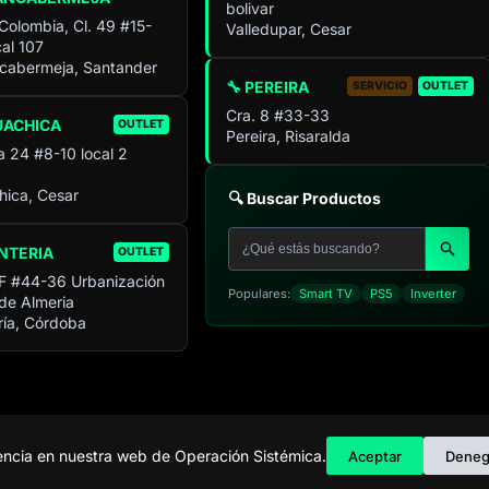
bolivar
 Colombia, Cl. 49 #15-
Valledupar, Cesar
al 107
cabermeja, Santander
🔧 PEREIRA
SERVICIO
OUTLET
Cra. 8 #33-33
UACHICA
OUTLET
Pereira, Risaralda
a 24 #8-10 local 2
ica, Cesar
🔍 Buscar Productos
NTERIA
OUTLET
F #44-36 Urbanización
Populares:
Smart TV
PS5
Inverter
 de Almeria
ía, Córdoba
C
iencia en nuestra web de Operación Sistémica.
Aceptar
Deneg
Tienda de ele