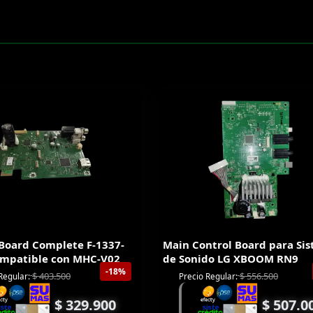
Board Complete F-1337-
Main Control Board para Si
ompatible con MHC-V02
de Sonido LG XBOOM RN9
-18%
$
403.500
$
556.500
Regular:
Precio Regular:
$
329.900
$
507.0