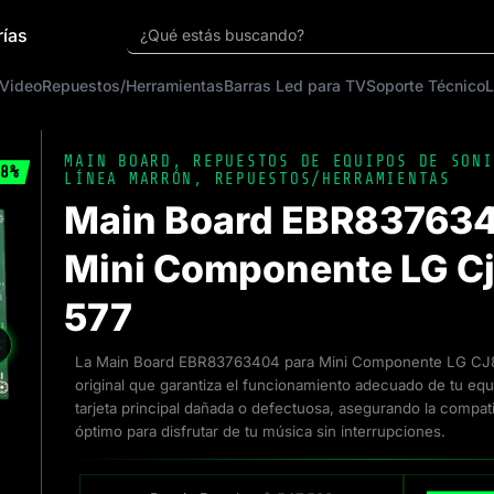
rías
¿Qué estás buscando?
 Video
Repuestos/Herramientas
Barras Led para TV
Soporte Técnico
L
MAIN BOARD
,
REPUESTOS DE EQUIPOS DE SONI
8%
LÍNEA MARRÓN
,
REPUESTOS/HERRAMIENTAS
Main Board EBR837634
Mini Componente LG Cj
577
❯
La Main Board EBR83763404 para Mini Componente LG CJ8
original que garantiza el funcionamiento adecuado de tu equi
tarjeta principal dañada o defectuosa, asegurando la compati
óptimo para disfrutar de tu música sin interrupciones.