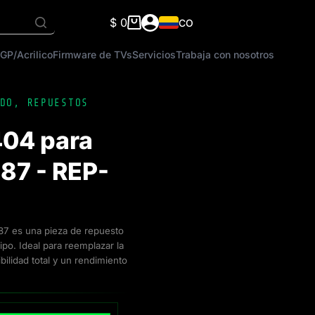
$
0
CO
Carro
de
GP/Acrilico
Firmware de TVs
Servicios
Trabaja con nosotros
compra
DO
,
REPUESTOS
04 para
87 - REP-
7 es una pieza de repuesto
po. Ideal para reemplazar la
bilidad total y un rendimiento