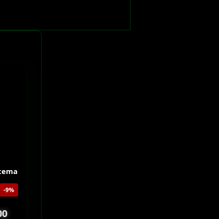
stema
-9%
00