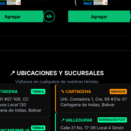
Agregar
Agregar
📍 UBICACIONES Y SUCURSALES
Visítanos en cualquiera de nuestras tiendas
RTAGENA
🔧 CARTAGENA
TIENDA
SERVICIO
 31 #57-106. CC
Urb. Contadora 1, Cra. 69 #31a-37
ivos Local 130
Cartagena de Indias, Bolívar
ena de Indias, Bolívar
📍 VALLEDUPAR
BODEGA/OUTLET
Calle 21 No. 17-39 Local 4 Simón
TIENDA
ANCABERMEJA