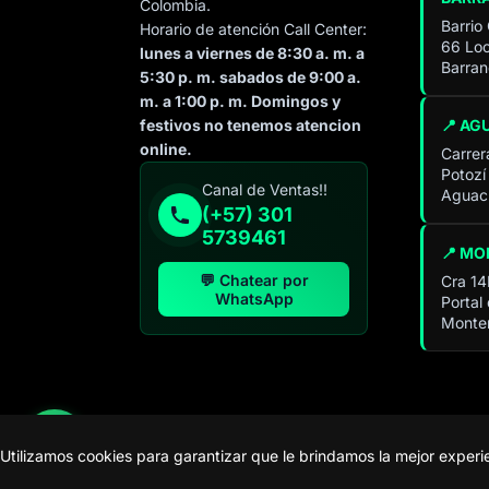
Colombia.
Barrio
Horario de atención Call Center:
66 Loc
lunes a viernes de 8:30 a. m. a
Barran
5:30 p. m. sabados de 9:00 a.
m. a 1:00 p. m. Domingos y
📍 AG
festivos no tenemos atencion
online.
Carrer
Potozí
Especialista de operación
Canal de Ventas!!
Aguach
sistémica
(+57) 301
En línea
5739461
📍 MO
💬 Chatear por
Cra 14
WhatsApp
Portal
Monter
Utilizamos cookies para garantizar que le brindamos la mejor exper