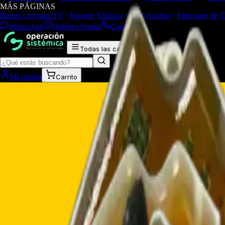
MÁS PÁGINAS
Barras Led para TV
Soporte Técnico
LGP/Acrilico
Firmware de 
WhatsApp
Quiénes Somos
Contacto
Todas las categorías
Mi cuenta
Carrito