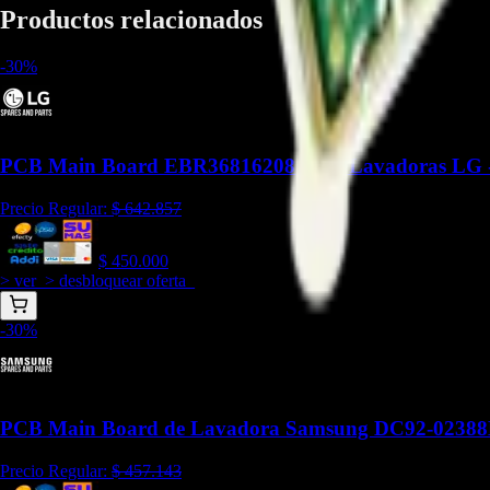
Productos relacionados
-
30
%
PCB Main Board EBR36816208 para Lavadoras LG 
Precio Regular:
$
642.857
$
450.000
> ver_
> desbloquear oferta_
-
30
%
PCB Main Board de Lavadora Samsung DC92-02388
Precio Regular:
$
457.143