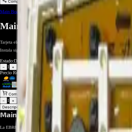
Compartir
Main Board
,
Repuestos Línea Blanca
,
Repuestos para Lavadoras
,
Repu
Main Board EBR81846604 para 
Tarjeta electrónica PCB Assembly EBR81846604 para lavadora LG WF-CL
Instala siguiendo el diagrama y valida compatibilidad por número de m
Estado:
Disponible
1
−
+
Precio Regular:
$
390.000
$
299.900
Comprar en línea
Comprar y Recoger
Añadir al Carrito
1
−
+
Descripción
Atributos
Main Board EBR81846604 para lavador
La EBR81846604 es la tarjeta electrónica (PCB/control board) asocia