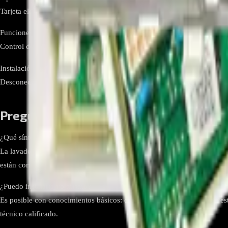
Tarjeta electrónica principal de lavadora (main/control PCB)
Funciones
Control de motores/relés, válvulas de agua, bombas, sensores y lógica d
Instalación
Desconectar el equipo, descargar estática, documentar conectores, reti
Preguntas frecuentes
¿Qué síntomas indican falla de la PCB en la WF-CL700DI?
La lavadora no enciende, ciclos que no inician o se detienen, errores 
están correctos.
¿Puedo instalarla yo mismo?
Es posible con conocimientos básicos: desconecta el equipo, elimina est
técnico calificado.