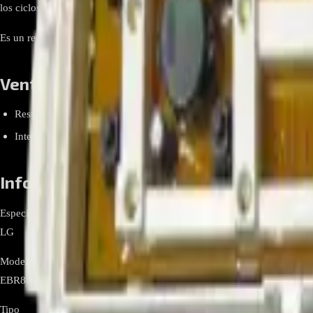
los ciclos de lavado y seguridad del equipo. Su identificación aparece e
Es un repuesto OEM/compatible indicado para la WF-CL700DI se recomi
Ventajas y beneficios
Restaura el control de la lavadora cuando la tarjeta original falla (er
Integra conectores y relés necesarios para operar válvulas, motor y 
Información relevante
Especificación Detalle Marca
LG
Modelo
EBR81846604 (PCB Assembly / Control Board)
Tipo