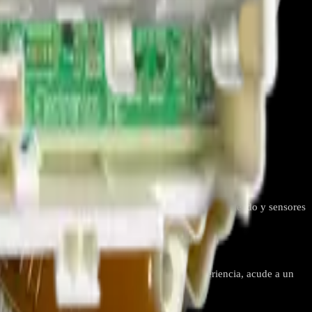
ra lavadoras LG.
 reemplazo de la main board suele resolverlo si el cableado y sensores
 main board para lavadoras LG. Si no tienes experiencia, acude a un