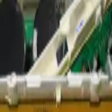
amientas
Seríe Gamer
Barras Led para TV
Soporte Técnico
LGP/Acrilic
54