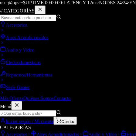
user@ops:~$
UPTIME
00
:
00
:
00
·
LATENCY
12
ms
·
NODES 24/24
·
EN
// CATEGORÍAS
Accesorios
Aires Acondicionados
Audio y Video
Electrodomesticos
Repuestos/Herramientas
Seríe Gamer
Más Ofertas
Quiénes Somos
Contacto
Menú
Iniciar sesión / Mi cuenta
Carrito
CATEGORÍAS
Accesorios
Aires Acondicionados
Audio y Video
Elec