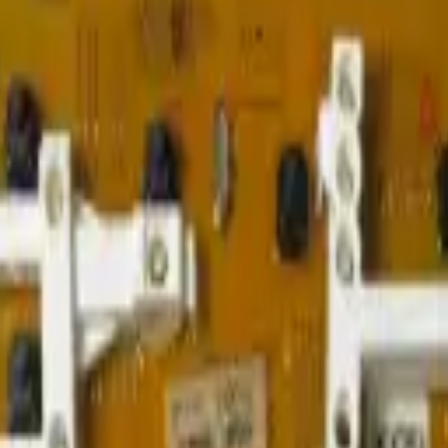
estos/Herramientas
lavadora LG - REP-2154
700DI. Controla motor, bombas, válvulas y seguridad del ciclo. Repu
odelo.
a LG WF-CL700DI
da al modelo de lavadora LG WF-CL700DI. Gestiona funciones clave com