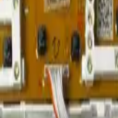
n listados de repuestos específicos para este modelo.
enda confirmar siempre por número de modelo completo y diagrama de 
rores, ciclos que no inician o se detienen).
sensores del sistema.