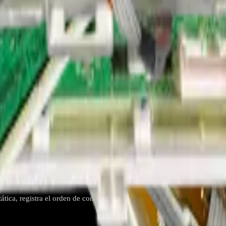
e seguridad/ciclo.
rar panel y sustituir PCB siguiendo guías de reemplazo de main board pa
recurrentes, o funciones como llenado/centrifugado que no responden. Un
ática, registra el orden de conectores y sigue una guía de reemplazo de