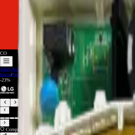
CO
Aires Acondicionados
Audio y Video
Electrodomesticos
Repuestos/Herr
Inicio
/
Tienda
/
Main Board EBR81846604 para lavadora LG - REP-21
-
23
%
Compra Protegida