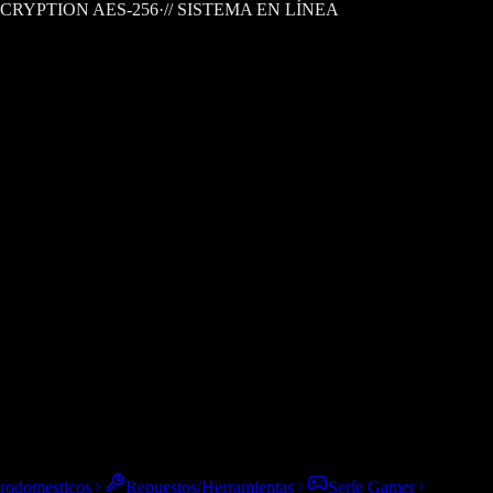
CRYPTION AES-256
·
// SISTEMA EN LÍNEA
trodomesticos
Repuestos/Herramientas
Seríe Gamer