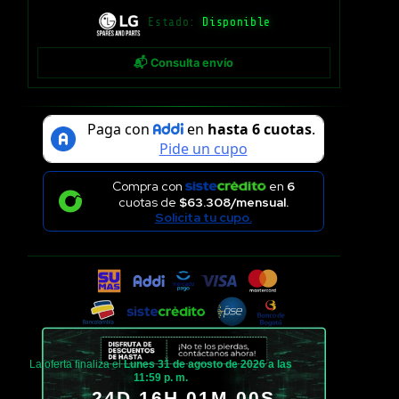
Estado:
Disponible
📬 Consulta envío
Compra con
en
6
cuotas de
$63.308/mensual.
Solicita tu cupo.
La oferta finaliza el
Lunes 31 de agosto de 2026 a las
11:59 p. m.
24D 16H 01M 00S