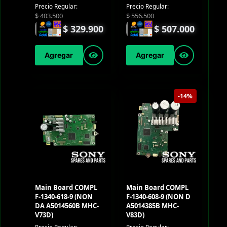
Precio Regular:
Precio Regular:
$
403.500
$
556.500
$
329.900
$
507.000
Agregar
Agregar
-14%
Main Board COMPL
Main Board COMPL
F-1340-618-9 (NON
F-1340-608-9 (NON D
DA A5014560B MHC-
A5014385B MHC-
V73D)
V83D)