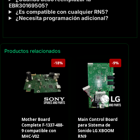
EBR30169505?
¿Es compatible con cualquier RN5?
¿Necesita programación adicional?
Productos relacionados
-18%
-9%
Mother Board
Main Control Board
Complete F-1337-488-
para Sistema de
9 compatible con
Sonido LG XBOOM
MHC-V02
RN9