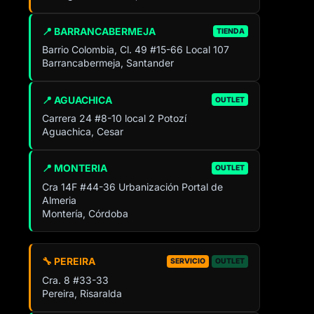
📍 BARRANCABERMEJA
TIENDA
Barrio Colombia, Cl. 49 #15-66 Local 107
Barrancabermeja, Santander
📍 AGUACHICA
OUTLET
Carrera 24 #8-10 local 2 Potozí
Aguachica, Cesar
📍 MONTERIA
OUTLET
Cra 14F #44-36 Urbanización Portal de
Almeria
Montería, Córdoba
🔧 PEREIRA
SERVICIO
OUTLET
Cra. 8 #33-33
Pereira, Risaralda