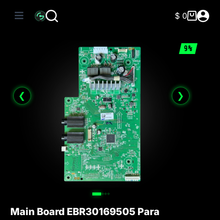
Saltar
al
$
0
Carro
contenido
de
compra
9%
❮
❯
Main Board EBR30169505 Para