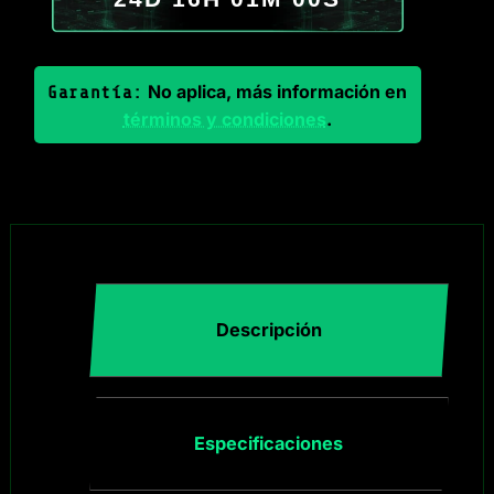
No aplica, más información en
Garantía:
términos y condiciones
.
Descripción
Especificaciones