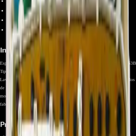
Repuesto original Samsung que asegura compatibilidad total.
Control preciso de ciclos, sensores y motor de la lavadora.
Optimiza la eficiencia energética y el desempeño del equipo.
Fácil instalación por técnicos especializados.
Información relevante
Especificación Detalle Marca Samsung Número de parte DC92-01753B
Tipo Main control board (tarjeta principal electrónica) Aplicación
Lavadoras Samsung de carga frontal Compatibilidad Diversos modelos
de lavadoras Samsung serie WF y WA (se debe confirmar con el
modelo exacto de la lavadora) Dimensiones No especificadas por el
fabricante Incluye Tarjeta principal ensamblada lista para instalación
Preguntas frecuentes