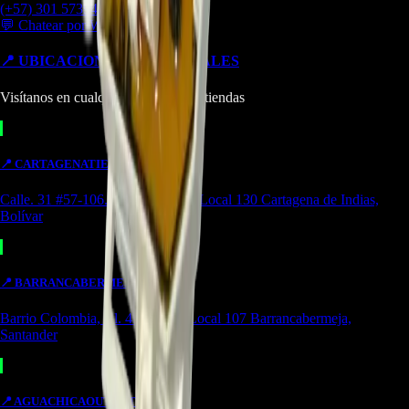
(+57) 301 5739461
💬 Chatear por WhatsApp
📍 UBICACIONES Y SUCURSALES
Visítanos en cualquiera de nuestras tiendas
📍
CARTAGENA
TIENDA
Calle. 31 #57-106. CC Ejecutivos Local 130 Cartagena de Indias,
Bolívar
📍
BARRANCABERMEJA
TIENDA
Barrio Colombia, Cl. 49 #15-66 Local 107 Barrancabermeja,
Santander
📍
AGUACHICA
OUTLET