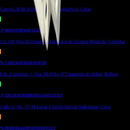
Carrera 24 #8-10 local 2 Potozí Aguachica, Cesar
📍
MONTERIA
OUTLET
Cra 14F #44-36 Urbanización Portal de Almeria Montería, Córdoba
🔧
CARTAGENA
SERVICIO
Urb. Contadora 1, Cra. 69 #31a-37 Cartagena de Indias, Bolívar
📍
VALLEDUPAR
BODEGA/OUTLET
Calle 21 No. 17-39 Local 4 Simón bolivar Valledupar, Cesar
🔧
PEREIRA
SERVICIO
OUTLET