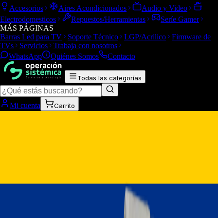
Accesorios
Aires Acondicionados
Audio y Video
Electrodomesticos
Repuestos/Herramientas
Seríe Gamer
MÁS PÁGINAS
Barras Led para TV
Soporte Técnico
LGP/Acrilico
Firmware de
TVs
Servicios
Trabaja con nosotros
WhatsApp
Quiénes Somos
Contacto
Todas las categorías
Mi cuenta
Carrito