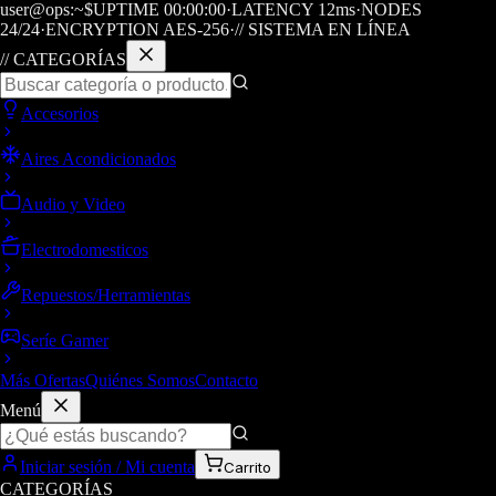
user@ops:~$
UPTIME
00
:
00
:
00
·
LATENCY
12
ms
·
NODES
24/24
·
ENCRYPTION AES-256
·
// SISTEMA EN LÍNEA
// CATEGORÍAS
Accesorios
Aires Acondicionados
Audio y Video
Electrodomesticos
Repuestos/Herramientas
Seríe Gamer
Más Ofertas
Quiénes Somos
Contacto
Menú
Iniciar sesión / Mi cuenta
Carrito
CATEGORÍAS