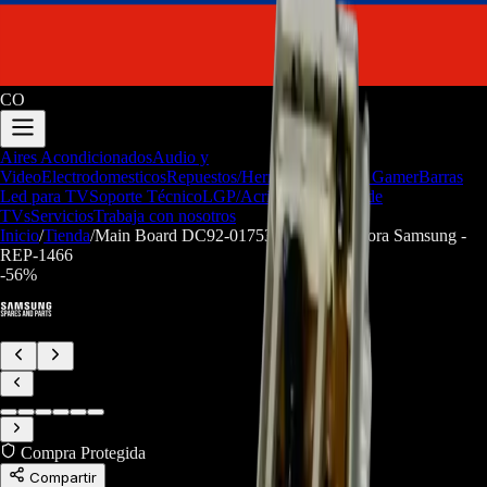
CO
Aires Acondicionados
Audio y
Video
Electrodomesticos
Repuestos/Herramientas
Seríe Gamer
Barras
Led para TV
Soporte Técnico
LGP/Acrilico
Firmware de
TVs
Servicios
Trabaja con nosotros
Inicio
/
Tienda
/
Main Board DC92-01753B Para Lavadora Samsung -
REP-1466
-
56
%
Compra Protegida
Compartir