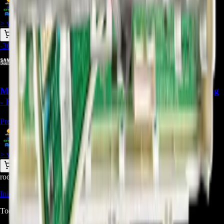
$
320.000
> ver_
> desbloquear oferta_
-
30
%
Main Board DC92-01753G Para Lavadora Samsung
- REP-3680
Precio Regular:
$
571.286
$
399.900
> ver_
> desbloquear oferta_
root@ops:~#
cat
PREGUNTAS
[ 0 ]
_
Iniciá sesión
para hacer una pregunta.
Todavía no hay preguntas respondidas. Hacé la primera.