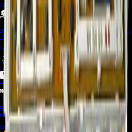
-
30
%
PCB Main Board EBR36816208 para Lavadoras LG
- REP-2768
Precio Regular:
$
642.857
$
450.000
> ver_
> desbloquear oferta_
-
30
%
PCB Main Board de Lavadora Samsung DC92-
02388K - REP-2782
Precio Regular:
$
457.143