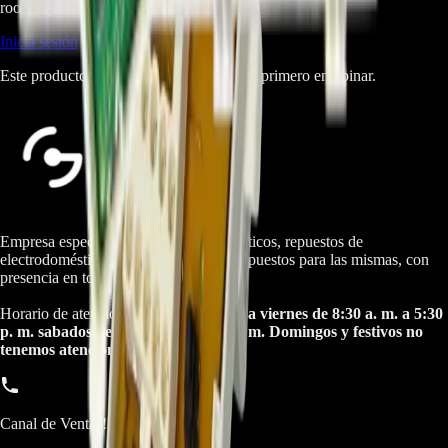
root@ops:~#
cat
RESEÑAS
[ 0 ]
_
Iniciá sesión
para dejar una reseña.
Este producto aún no tiene reseñas. Sé el primero en opinar.
Empresa especializada en electrodomésticos, repuestos de
electrodomésticos, motos electricas y repuestos para las mismas, con
presencia en toda Colombia.
Horario de atención Call Center:
lunes a viernes de 8:30 a. m. a 5:30
p. m. sabados de 9:00 a. m. a 1:00 p. m. Domingos y festivos no
tenemos atencion online.
Canal de Ventas!!