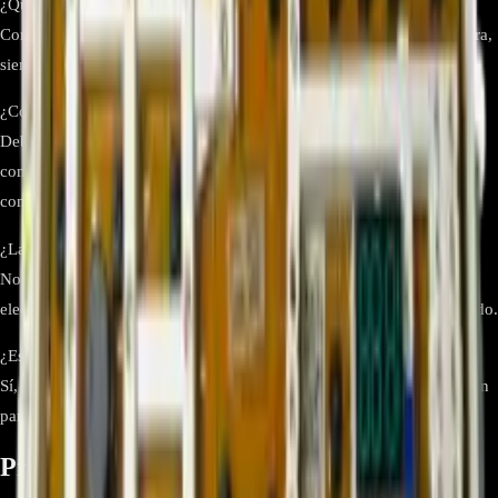
¿Qué controla la main board DC92-01753B?
Controla el motor, sensores y todos los ciclos de lavado de la lavadora,
siendo el cerebro electrónico del equipo.
¿Cómo verificar la compatibilidad con mi lavadora Samsung?
Debes comprobar el número de modelo exacto de tu lavadora y
compararlo con la lista de compatibilidad oficial de Samsung o
consultar con un distribuidor autorizado.
¿La tarjeta incluye botones o carcasa del panel?
No, la referencia DC92-01753B corresponde únicamente a la placa
electrónica ensamblada. Los botones o carcasa se venden por separado.
¿Es necesaria la instalación por un técnico?
Sí, es recomendable que un técnico especializado realice la instalación
para garantizar un correcto montaje y evitar daños adicionales.
Productos relacionados