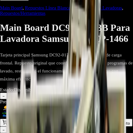
Main Board
,
Repuestos Línea Blanca
,
Repuestos para Lavadoras
,
Repuestos/Herramientas
Main Board DC92-01753B Para
Lavadora Samsung - REP-1466
Tarjeta principal Samsung DC92-01753B para lavadoras de carga
frontal. Repuesto original que coordina motor, sensores y programas de
lavado, restaurando el funcionamiento completo del equipo con
máxima eficiencia
Estado:
Disponible
1
−
+
Precio Regular:
$
1.200.000
$
530.000
Comprar en línea
Comprar y Recoger
Añadir al Carrito
1
−
+