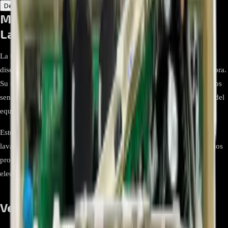
Descripción
Atributos
Main Board DC92-01753B para
Lavadora Samsung
La tarjeta principal DC92-01753B es un repuesto original Samsung
diseñado para gestionar todas las funciones electrónicas de la lavadora.
Su función es coordinar los ciclos de lavado, la comunicación con los
sensores y el control del motor, asegurando un rendimiento óptimo del
equipo.
Este componente electrónico devuelve la operatividad completa a la
lavadora cuando la tarjeta original falla, garantizando eficiencia en los
programas de lavado y mayor durabilidad en el funcionamiento del
electrodoméstico.
Ventajas y beneficios