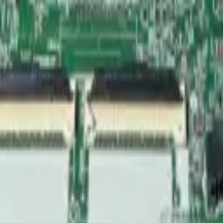
7000KXZL?
ortante confirmar el modelo antes de
sonido, conectividad y errores del
ar un montaje correcto y evitar daños