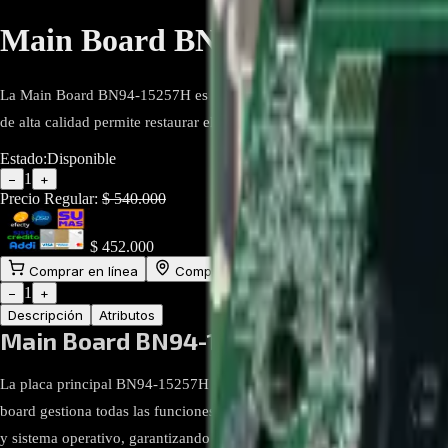
Main Board BN94-15257H Par
La Main Board BN94-15257H es un repuesto original para televisores
de alta calidad permite restaurar el funcionamiento del televisor y prolo
Estado:
Disponible
1
−
+
Precio Regular:
$
540.000
$
452.000
Comprar en línea
Comprar y Recoger
Añadir al Carrito
1
−
+
Descripción
Atributos
Main Board BN94-15257H Para TV Sa
La placa principal BN94-15257H es un repuesto original diseñado p
board gestiona todas las funciones electrónicas del televisor, incluyend
y sistema operativo, garantizando un rendimiento estable y eficiente.