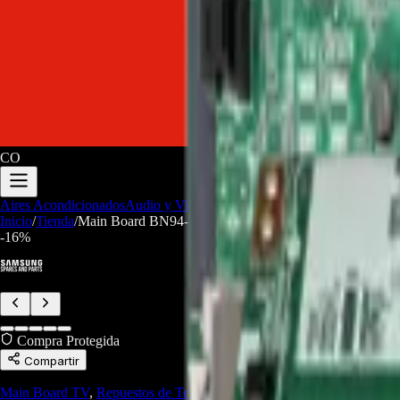
CO
Aires Acondicionados
Audio y Video
Electrodomesticos
Repuestos/Herr
Inicio
/
Tienda
/
Main Board BN94-15257H Para TV Samsung UN65T
-
16
%
Compra Protegida
Compartir
Main Board TV
,
Repuestos de Televisores
,
Repuestos Línea Marrón
,
R