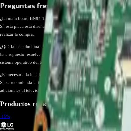
Preguntas frecuentes
¿La main board BN94-15257H es exclusiva para el modelo UN65TU
Sí, esta placa está diseñada específicamente para este televisor. Es imp
realizar la compra.
¿Qué fallas soluciona la main board BN94-15257H?
Este repuesto resuelve problemas relacionados con encendido, imagen, 
sistema operativo del televisor.
¿Es necesaria la instalación por un técnico especializado?
Sí, se recomienda la instalación por un técnico calificado para garantiz
adicionales al televisor.
Productos relacionados
-
15
%