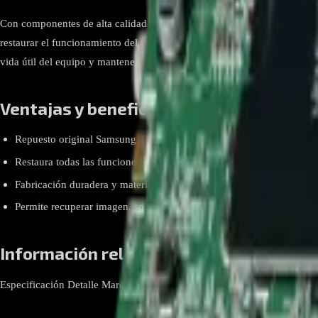
Con componentes de alta calidad y compatibilidad certificada, la main
restaurar el funcionamiento del televisor en caso de fallas electrónicas.
vida útil del equipo y mantener la experiencia visual óptima.
Ventajas y beneficios
Repuesto original Samsung, diseñado específicamente para el 
Restaura todas las funciones electrónicas del televisor.
Fabricación duradera y materiales de alta calidad.
Permite recuperar imagen, sonido y conectividad en caso de fallas.
Información relevante
Especificación Detalle Marca Samsung Modelo BN94-15257H Tipo Ma