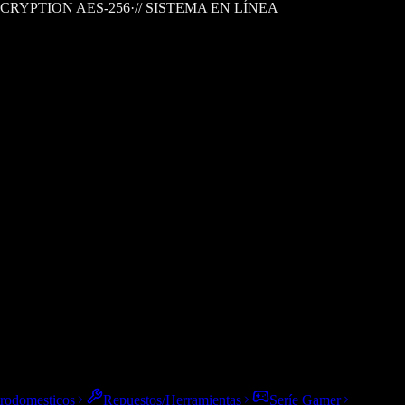
CRYPTION AES-256
·
// SISTEMA EN LÍNEA
trodomesticos
Repuestos/Herramientas
Seríe Gamer