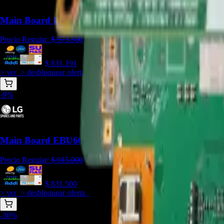
Main Board EBU66395001 Para TV LG OLED55A1P
Precio Regular:
$
973.500
$
831.191
> ver_
> desbloquear oferta_
-
9
%
Main Board EBU66375501 para TV LG 55NANO80S
Precio Regular:
$
915.000
$
831.500
> ver_
> desbloquear oferta_
-
30
%