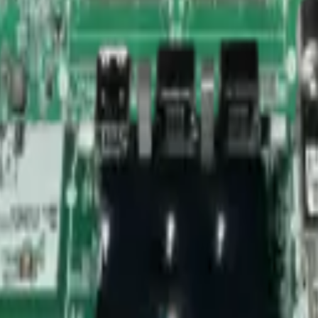
amientas
Seríe Gamer
Barras Led para TV
Soporte Técnico
LGP/Acrilic
U7000KXZL - REP-659
epuestos/Herramientas