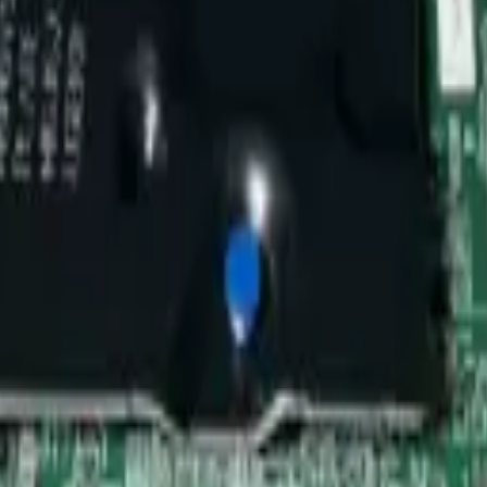
 board BN94-15257H es la solución ideal para
 Es una pieza esencial para prolongar la
modelo UN65TU7000KXZL.
in Board para TV Compatibilidad Samsung UN65TU7000KXZL Dimension