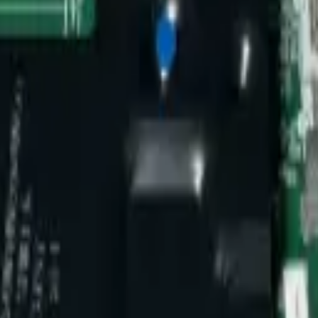
a TV Samsung UN65TU7000KXZL
 Samsung UN65TU7000KXZL. Controla funciones clave como imagen, son
ngar su vida útil de manera eficiente.
msung UN65TU7000KXZL
ara el televisor Samsung UN65TU7000KXZL. Esta main
o el control de imagen, sonido, conectividad