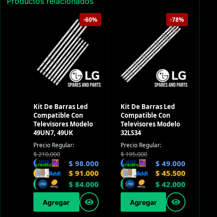
Productos relacionados
-60%
-78%
Kit De Barras Led
Kit De Barras Led
Compatible Con
Compatible Con
Televisores Modelo
Televisores Modelo
49UN7, 49UK
32LS34
Precio Regular:
Precio Regular:
$
210.000
$
195.000
$
98.000
$
49.000
$
91.000
$
45.500
$
84.000
$
42.000
Agregar
Agregar