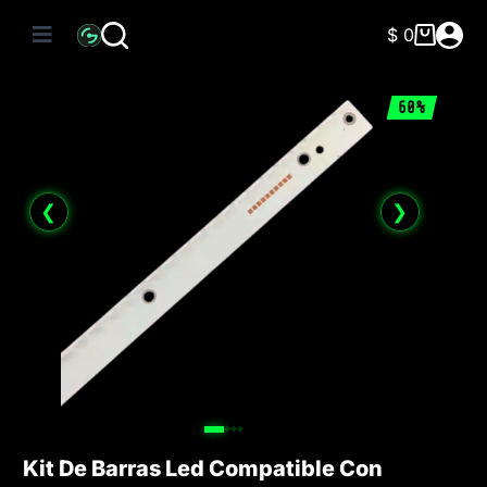
Saltar
al
$
0
Carro
contenido
de
compra
60%
❮
❯
Kit De Barras Led Compatible Con