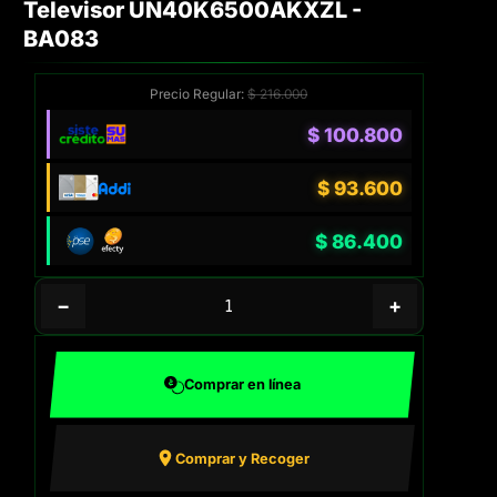
Televisor UN40K6500AKXZL -
BA083
Precio Regular:
$
216.000
$
100.800
$
93.600
$
86.400
−
+
Comprar en línea
Comprar y Recoger