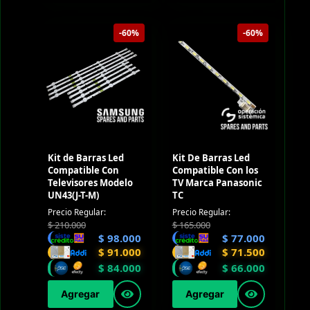
-60%
-60%
Kit de Barras Led
Kit De Barras Led
Compatible Con
Compatible Con los
Televisores Modelo
TV Marca Panasonic
UN43(J-T-M)
TC
Precio Regular:
Precio Regular:
$
210.000
$
165.000
$
98.000
$
77.000
$
91.000
$
71.500
$
84.000
$
66.000
Agregar
Agregar