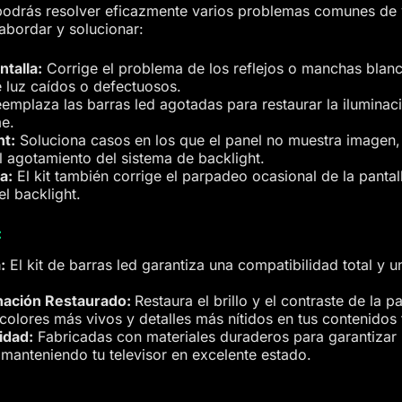
 podrás resolver eficazmente varios problemas comunes de vi
 abordar y solucionar:
ntalla:
Corrige el problema de los reflejos o manchas blanc
e luz caídos o defectuosos.
emplaza las barras led agotadas para restaurar la iluminac
me.
ht:
Soluciona casos en los que el panel no muestra imagen, 
 agotamiento del sistema de backlight.
a:
El kit también corrige el parpadeo ocasional de la pantal
el backlight.
:
:
El kit de barras led garantiza una compatibilidad total y un
nación Restaurado:
Restaura el brillo y el contraste de la 
olores más vivos y detalles más nítidos en tus contenidos 
idad:
Fabricadas con materiales duraderos para garantizar u
 manteniendo tu televisor en excelente estado.