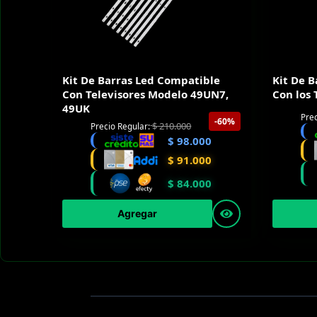
Kit De Barras Led Compatible
Kit De 
Con Televisores Modelo 49UN7,
Con los
49UK
Prec
-60%
$
210.000
Precio Regular:
$
98.000
$
91.000
$
84.000
Agregar