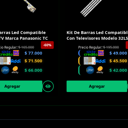
Barras Led Compatible
Kit De Barras Led Compatib
 TV Marca Panasonic TC
Con Televisores Modelo 32L
-60%
$
165.000
$
195.000
io Regular:
Precio Regular:
$
77.000
$
49.000
$
71.500
$
45.500
$
66.000
$
42.000
Agregar
Agregar