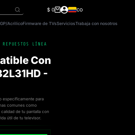
$
0
CO
Carro
de
GP/Acrilico
Firmware de TVs
Servicios
Trabaja con nosotros
compra
,
REPUESTOS LÍNEA
atible Con
32L31HD -
do específicamente para
blemas comunes como
calidad de tu pantalla con
da útil de tu televisor.