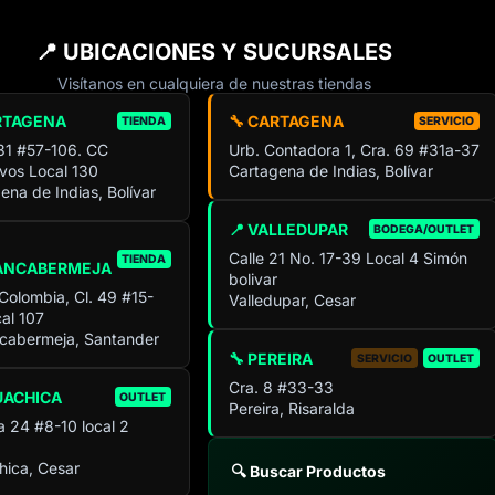
📍 UBICACIONES Y SUCURSALES
Visítanos en cualquiera de nuestras tiendas
RTAGENA
🔧 CARTAGENA
TIENDA
SERVICIO
 31 #57-106. CC
Urb. Contadora 1, Cra. 69 #31a-37
ivos Local 130
Cartagena de Indias, Bolívar
ena de Indias, Bolívar
📍 VALLEDUPAR
BODEGA/OUTLET
Calle 21 No. 17-39 Local 4 Simón
TIENDA
ANCABERMEJA
bolivar
 Colombia, Cl. 49 #15-
Valledupar, Cesar
al 107
cabermeja, Santander
🔧 PEREIRA
SERVICIO
OUTLET
Cra. 8 #33-33
UACHICA
OUTLET
Pereira, Risaralda
a 24 #8-10 local 2
ica, Cesar
🔍 Buscar Productos