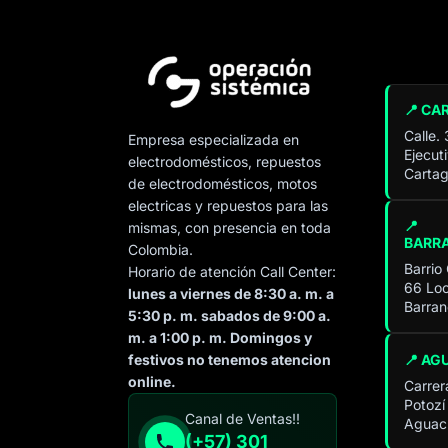
📍 CA
Calle.
Empresa especializada en
Ejecut
electrodomésticos, repuestos
Cartag
de electrodomésticos, motos
electricas y repuestos para las
📍
mismas, con presencia en toda
BARR
Colombia.
Barrio
Horario de atención Call Center:
66 Loc
lunes a viernes de 8:30 a. m. a
Barran
5:30 p. m. sabados de 9:00 a.
m. a 1:00 p. m. Domingos y
📍 AG
festivos no tenemos atencion
online.
Carrer
Potozí
Especialista de operación
Canal de Ventas!!
Aguach
sistémica
(+57) 301
En línea