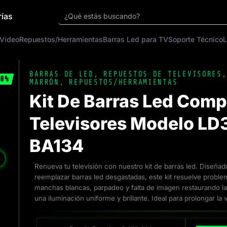
rías
¿Qué estás buscando?
 Video
Repuestos/Herramientas
Barras Led para TV
Soporte Técnico
L
BARRAS DE LED
,
REPUESTOS DE TELEVISORES
0%
MARRÓN
,
REPUESTOS/HERRAMIENTAS
Kit De Barras Led Comp
Televisores Modelo LD
BA134
❯
Renueva tu televisión con nuestro kit de barras led. Diseña
reemplazar barras led desgastadas, este kit resuelve pro
manchas blancas, parpadeo y falta de imagen restaurando la 
una iluminación uniforme y brillante. Ideal para prolongar la vi