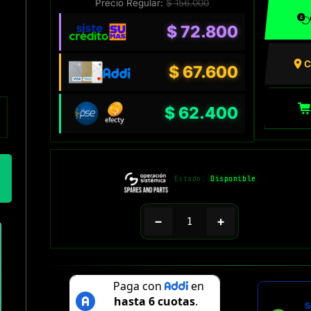
Precio Regular:
$
156.000
$
72.800
C
$
67.600
$
62.400
Estado:
Disponible
−
+