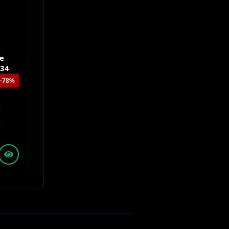
le
S34
-78%