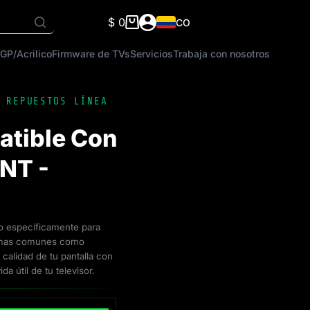
$
0
CO
Carro
de
GP/Acrilico
Firmware de TVs
Servicios
Trabaja con nosotros
compra
,
REPUESTOS LÍNEA
atible Con
NT -
do específicamente para
blemas comunes como
calidad de tu pantalla con
da útil de tu televisor.