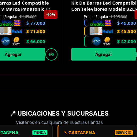
Barras Led Compatible
Kit De Barras Led Compatib
 TV Marca Panasonic TC
Con Televisores Modelo 32L
-60%
$
165.000
$
195.000
io Regular:
Precio Regular:
$
77.000
$
49.000
$
71.500
$
45.500
$
66.000
$
42.000
Agregar
Agregar
📍 UBICACIONES Y SUCURSALES
Visítanos en cualquiera de nuestras tiendas
RTAGENA
🔧 CARTAGENA
TIENDA
SERVICIO