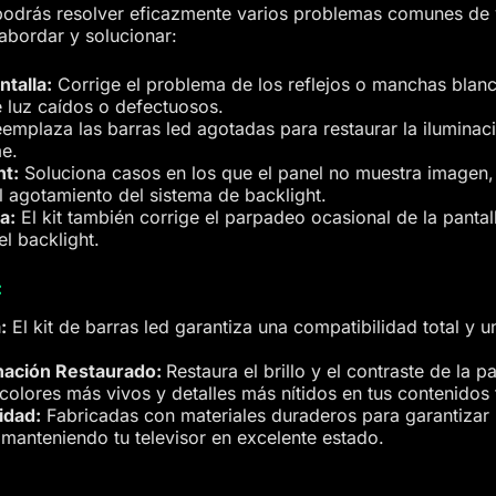
 podrás resolver eficazmente varios problemas comunes de vi
 abordar y solucionar:
ntalla:
Corrige el problema de los reflejos o manchas blanc
e luz caídos o defectuosos.
emplaza las barras led agotadas para restaurar la iluminac
me.
ht:
Soluciona casos en los que el panel no muestra imagen, 
 agotamiento del sistema de backlight.
a:
El kit también corrige el parpadeo ocasional de la pantal
el backlight.
:
:
El kit de barras led garantiza una compatibilidad total y un
nación Restaurado:
Restaura el brillo y el contraste de la 
olores más vivos y detalles más nítidos en tus contenidos 
idad:
Fabricadas con materiales duraderos para garantizar u
 manteniendo tu televisor en excelente estado.