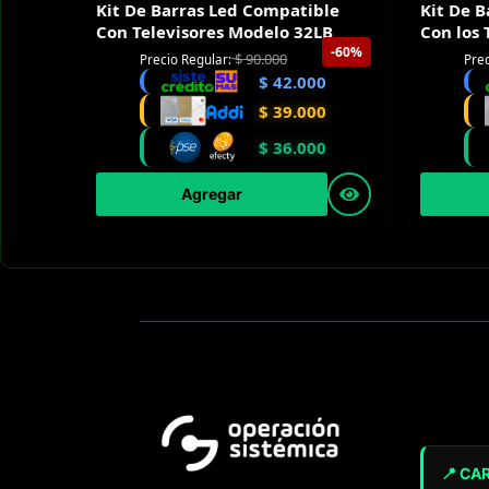
Kit De Barras Led Compatible
Kit De 
Con Televisores Modelo 32LB
Con los
-60%
$
90.000
Precio Regular:
Prec
$
42.000
$
39.000
$
36.000
Agregar
📍 CA