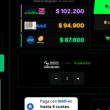
Precio Regular:
$
219.000
$
102.200
C
$
94.900
$
87.600
Estado:
Disponible
−
+