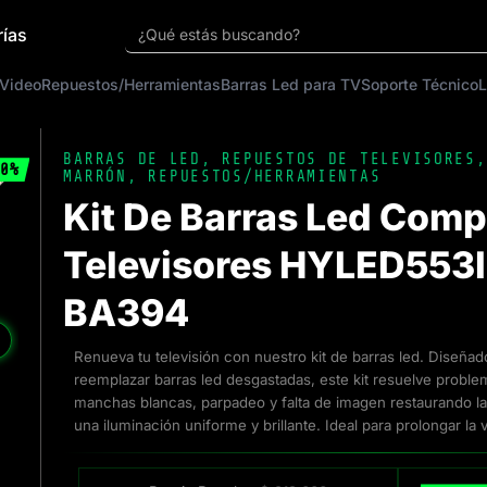
rías
¿Qué estás buscando?
 Video
Repuestos/Herramientas
Barras Led para TV
Soporte Técnico
L
BARRAS DE LED
,
REPUESTOS DE TELEVISORES
0%
MARRÓN
,
REPUESTOS/HERRAMIENTAS
Kit De Barras Led Comp
Televisores HYLED553I
BA394
❯
Renueva tu televisión con nuestro kit de barras led. Diseña
reemplazar barras led desgastadas, este kit resuelve pro
manchas blancas, parpadeo y falta de imagen restaurando la 
una iluminación uniforme y brillante. Ideal para prolongar la vi