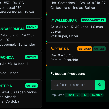
 31 #57-106. CC
Urb. Contadora 1, Cra. 69 #31a-37
ivos Local 130
Cartagena de Indias, Bolívar
ena de Indias, Bolívar
📍 VALLEDUPAR
BODEGA/OUTLET
Calle 21 No. 17-39 Local 4 Simón
TIENDA
ANCABERMEJA
bolivar
 Colombia, Cl. 49 #15-
Valledupar, Cesar
al 107
cabermeja, Santander
🔧 PEREIRA
SERVICIO
OUTLET
Cra. 8 #33-33
UACHICA
OUTLET
Pereira, Risaralda
a 24 #8-10 local 2
ica, Cesar
🔍 Buscar Productos
NTERIA
OUTLET
F #44-36 Urbanización
Populares:
Smart TV
PS5
Inverter
 de Almeria
ía, Córdoba