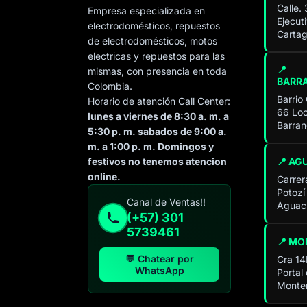
Calle.
Empresa especializada en
Ejecut
electrodomésticos, repuestos
Cartag
de electrodomésticos, motos
electricas y repuestos para las
📍
mismas, con presencia en toda
BARR
Colombia.
Barrio
Horario de atención Call Center:
66 Loc
lunes a viernes de 8:30 a. m. a
Barran
5:30 p. m. sabados de 9:00 a.
m. a 1:00 p. m. Domingos y
📍 AG
festivos no tenemos atencion
online.
Carrer
Potozí
Especialista de operación
Canal de Ventas!!
Aguach
sistémica
(+57) 301
En línea
5739461
📍 MO
💬 Chatear por
Cra 14
WhatsApp
Portal
Monter