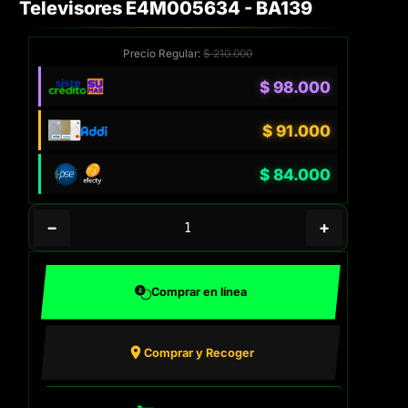
Televisores E4M005634 - BA139
Precio Regular:
$
210.000
$
98.000
$
91.000
$
84.000
−
+
Comprar en línea
Comprar y Recoger