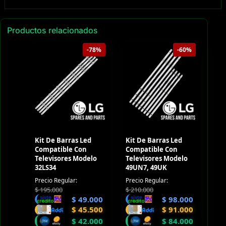
Productos relacionados
-78%
-60%
Kit De Barras Led
Kit De Barras Led
Compatible Con
Compatible Con
Televisores Modelo
Televisores Modelo
32LS34
49UN7, 49UK
Precio Regular:
Precio Regular:
$
195.000
$
210.000
$
49.000
$
98.000
$
45.500
$
91.000
$
42.000
$
84.000