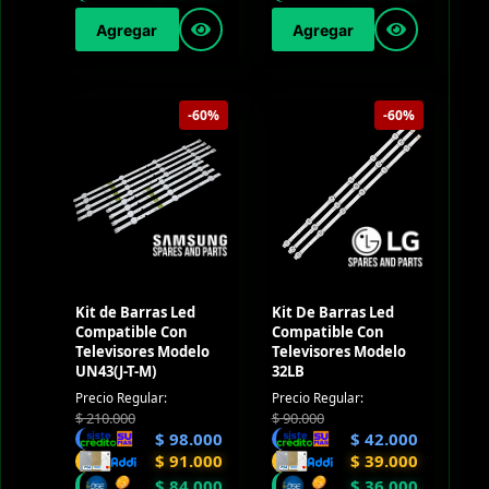
Agregar
Agregar
-60%
-60%
Kit de Barras Led
Kit De Barras Led
Compatible Con
Compatible Con
Televisores Modelo
Televisores Modelo
UN43(J-T-M)
32LB
Precio Regular:
Precio Regular:
$
210.000
$
90.000
$
98.000
$
42.000
$
91.000
$
39.000
$
84.000
$
36.000