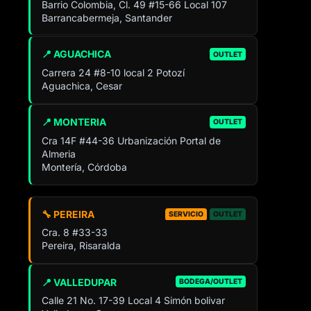
Barrio Colombia, Cl. 49 #15-66 Local 107
Barrancabermeja, Santander
📍 AGUACHICA
OUTLET
Carrera 24 #8-10 local 2 Potozí
Aguachica, Cesar
📍 MONTERIA
OUTLET
Cra 14F #44-36 Urbanización Portal de
Almeria
Montería, Córdoba
🔧 PEREIRA
SERVICIO
OUTLET
Cra. 8 #33-33
Pereira, Risaralda
📍 VALLEDUPAR
BODEGA/OUTLET
Calle 21 No. 17-39 Local 4 Simón bolivar