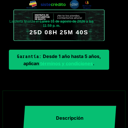
La oferta finaliza el
Lunes 31 de agosto de 2026 a las
11:59 p. m.
25D 08H 25M 40S
Desde 1 año hasta 5 años,
Garantía:
aplican
términos y condiciones
.
Descripción