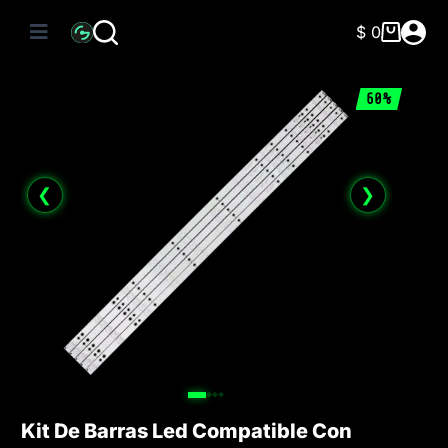
Saltar
al
$
0
Carro
contenido
de
compra
60%
❮
❯
Kit De Barras Led Compatible Con