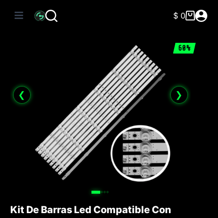
Saltar
al
$
0
Carro
contenido
de
compra
60%
❮
❯
Kit De Barras Led Compatible Con