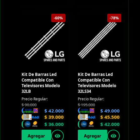
-60%
-78%
Kit De Barras Led
Kit De Barras Led
Compatible Con
Compatible Con
Televisores Modelo
Televisores Modelo
32LB
32LS34
Precio Regular:
Precio Regular:
$
90.000
$
195.000
$
42.000
$
49.000
$
39.000
$
45.500
$
36.000
$
42.000
Agregar
Agregar