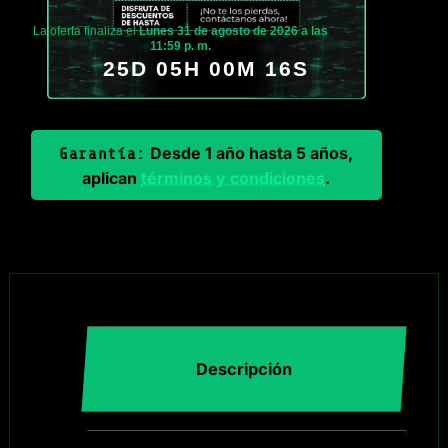
La oferta finaliza el
Lunes 31 de agosto de 2026 a las
11:59 p. m.
25D 05H 00M 15S
Desde 1 año hasta 5 años,
Garantía:
aplican
términos y condiciones
.
Descripción