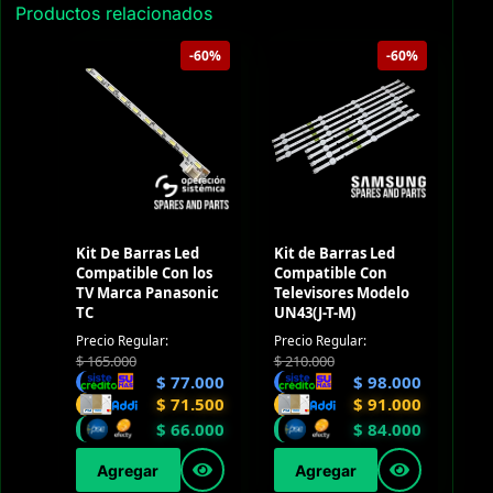
Productos relacionados
-60%
-60%
Kit De Barras Led
Kit de Barras Led
Compatible Con los
Compatible Con
TV Marca Panasonic
Televisores Modelo
TC
UN43(J-T-M)
Precio Regular:
Precio Regular:
$
165.000
$
210.000
$
77.000
$
98.000
$
71.500
$
91.000
$
66.000
$
84.000
Agregar
Agregar