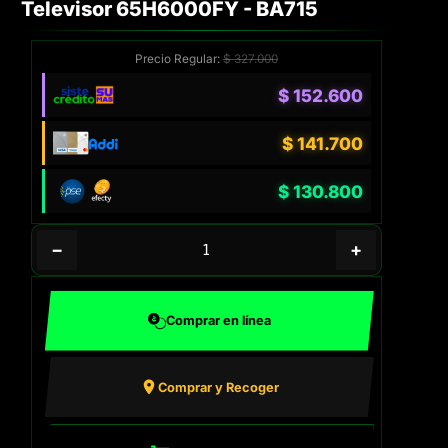
Televisor 65H6000FY - BA715
Precio Regular:
$
327.000
$
152.600
$
141.700
$
130.800
−
+
Comprar en línea
Comprar y Recoger