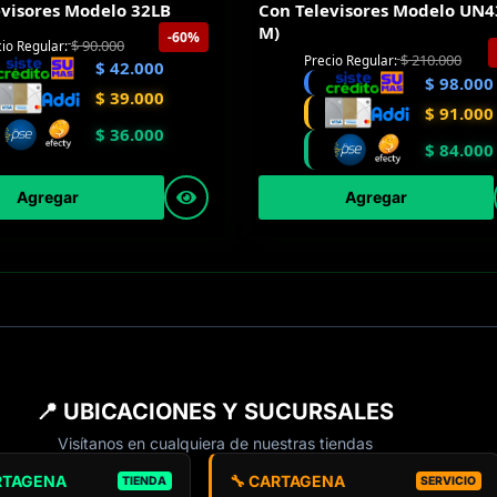
evisores Modelo 32LB
Con Televisores Modelo UN43
M)
-60%
$
90.000
io Regular:
$
210.000
Precio Regular:
$
42.000
$
98.000
$
39.000
$
91.000
$
36.000
$
84.000
Agregar
Agregar
📍 UBICACIONES Y SUCURSALES
Visítanos en cualquiera de nuestras tiendas
RTAGENA
🔧 CARTAGENA
TIENDA
SERVICIO