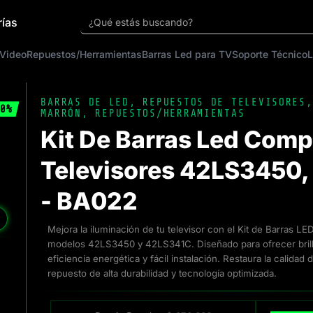
rías
¿Qué estás buscando?
 Video
Repuestos/Herramientas
Barras Led para TV
Soporte Técnico
L
BARRAS DE LED
,
REPUESTOS DE TELEVISORES
0%
MARRÓN
,
REPUESTOS/HERRAMIENTAS
Kit De Barras Led Comp
Televisores 42LS3450
- BA022
❯
Mejora la iluminación de tu televisor con el Kit de Barras L
modelos 42LS3450 y 42LS341C. Diseñado para ofrecer bril
eficiencia energética y fácil instalación. Restaura la calida
repuesto de alta durabilidad y tecnología optimizada.