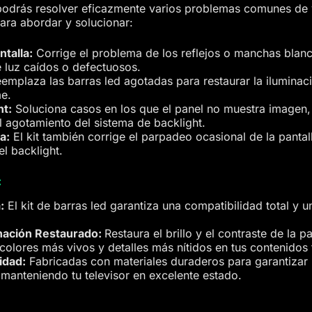
 podrás resolver eficazmente varios problemas comunes de v
para abordar y solucionar:
ntalla:
Corrige el problema de los reflejos o manchas blanc
e luz caídos o defectuosos.
emplaza las barras led agotadas para restaurar la iluminac
me.
ht:
Soluciona casos en los que el panel no muestra imagen, 
 agotamiento del sistema de backlight.
a:
El kit también corrige el parpadeo ocasional de la pantal
el backlight.
:
:
El kit de barras led garantiza una compatibilidad total y un
nación Restaurado:
Restaura el brillo y el contraste de la 
olores más vivos y detalles más nítidos en tus contenidos 
idad:
Fabricadas con materiales duraderos para garantizar u
 manteniendo tu televisor en excelente estado.