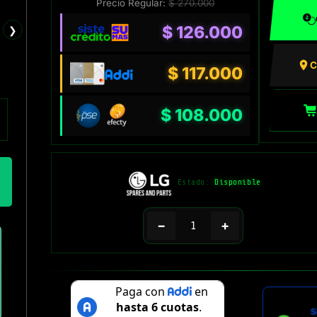
Precio Regular:
$
270.000
$
126.000
❯
C
$
117.000
$
108.000
Estado:
Disponible
−
+