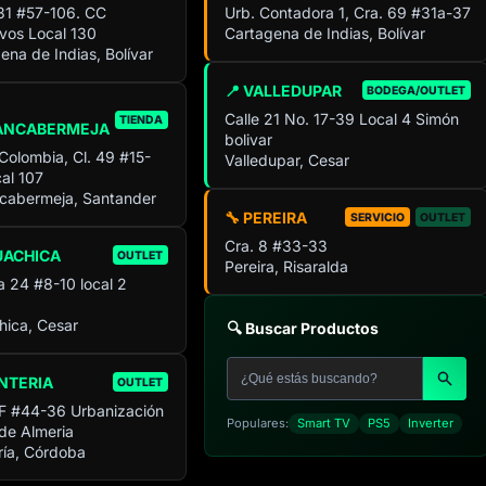
 31 #57-106. CC
Urb. Contadora 1, Cra. 69 #31a-37
ivos Local 130
Cartagena de Indias, Bolívar
ena de Indias, Bolívar
📍 VALLEDUPAR
BODEGA/OUTLET
Calle 21 No. 17-39 Local 4 Simón
TIENDA
ANCABERMEJA
bolivar
 Colombia, Cl. 49 #15-
Valledupar, Cesar
al 107
cabermeja, Santander
🔧 PEREIRA
SERVICIO
OUTLET
Cra. 8 #33-33
UACHICA
OUTLET
Pereira, Risaralda
a 24 #8-10 local 2
ica, Cesar
🔍 Buscar Productos
NTERIA
OUTLET
F #44-36 Urbanización
Populares:
Smart TV
PS5
Inverter
 de Almeria
ía, Córdoba