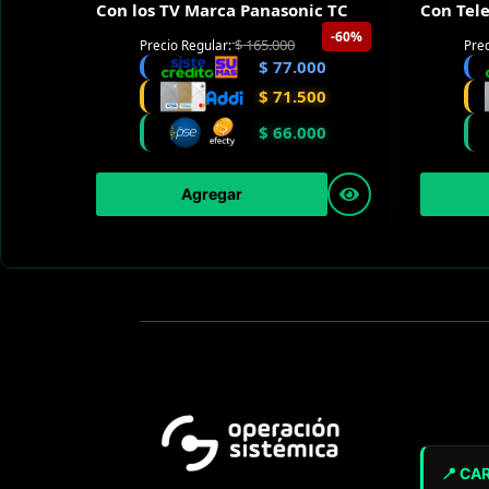
Con los TV Marca Panasonic TC
Con Tel
-60%
$
165.000
Precio Regular:
Prec
$
77.000
$
71.500
$
66.000
Agregar
📍 CA