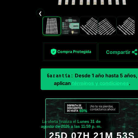
❮
Compartir
Compra Protegida
Desde 1 año hasta 5 años,
Garantía:
aplican
términos y condiciones
.
60%
La oferta finaliza el
Lunes 31 de
agosto de 2026 a las 11:59 p. m.
25D 07H 21M 52S