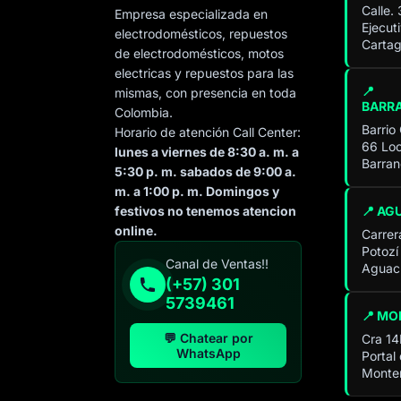
Calle.
Empresa especializada en
Ejecut
electrodomésticos, repuestos
Cartag
de electrodomésticos, motos
electricas y repuestos para las
📍
mismas, con presencia en toda
BARR
Colombia.
Barrio
Horario de atención Call Center:
66 Loc
lunes a viernes de 8:30 a. m. a
Barran
5:30 p. m. sabados de 9:00 a.
m. a 1:00 p. m. Domingos y
📍 AG
festivos no tenemos atencion
online.
Carrer
Potozí
Especialista de operación
Canal de Ventas!!
Aguach
sistémica
(+57) 301
En línea
5739461
📍 MO
💬 Chatear por
Cra 14
WhatsApp
Portal
Monter