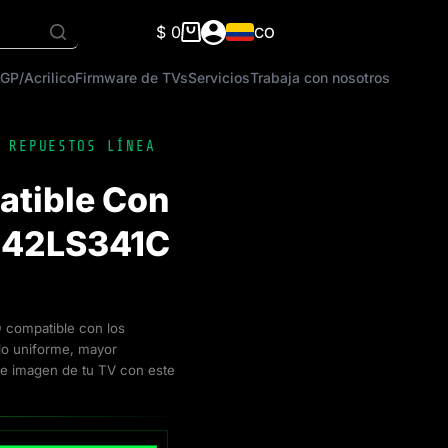
$
0
CO
Carro
de
GP/Acrilico
Firmware de TVs
Servicios
Trabaja con nosotros
compra
,
REPUESTOS LÍNEA
atible Con
, 42LS341C
ED compatible con los
lo uniforme, mayor
d de imagen de tu TV con este