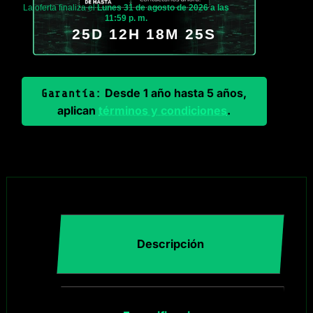
La oferta finaliza el
Lunes 31 de agosto de 2026 a las
11:59 p. m.
25D 12H 18M 25S
Desde 1 año hasta 5 años,
Garantía:
aplican
términos y condiciones
.
Descripción