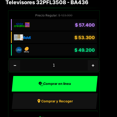
Televisores 32PFL3508 - BA436
Precio Regular:
$
123.000
$
57.400
$
53.300
$
49.200
−
+
Comprar en línea
Comprar y Recoger