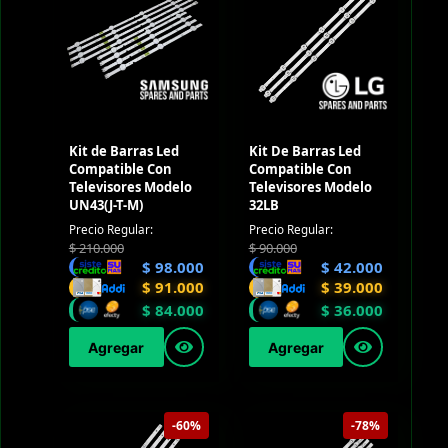
Kit de Barras Led
Kit De Barras Led
Compatible Con
Compatible Con
Televisores Modelo
Televisores Modelo
UN43(J-T-M)
32LB
Precio Regular:
Precio Regular:
$
210.000
$
90.000
$
98.000
$
42.000
$
91.000
$
39.000
$
84.000
$
36.000
Agregar
Agregar
-60%
-78%