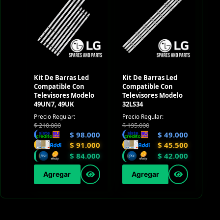
Kit De Barras Led
Kit De Barras Led
Compatible Con
Compatible Con
Televisores Modelo
Televisores Modelo
49UN7, 49UK
32LS34
Precio Regular:
Precio Regular:
$
210.000
$
195.000
$
98.000
$
49.000
$
91.000
$
45.500
$
84.000
$
42.000
Agregar
Agregar