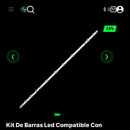
Saltar
al
$
0
Carro
contenido
de
compra
60%
❮
❯
Kit De Barras Led Compatible Con