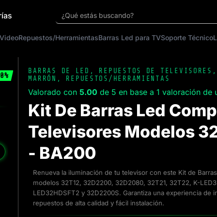
rías
¿Qué estás buscando?
 Video
Repuestos/Herramientas
Barras Led para TV
Soporte Técnico
L
BARRAS DE LED
,
REPUESTOS DE TELEVISORES
0%
MARRÓN
,
REPUESTOS/HERRAMIENTAS
Valorado con
5.00
de 5 en base a
1
valoración de u
Kit De Barras Led Comp
Televisores Modelos 3
- BA200
❯
Renueva la iluminación de tu televisor con este Kit de Barr
modelos 32T12, 32D2200, 32D2080, 32T21, 32T22, K-LED
LED32HDSFT2 y 32D2200S. Garantiza una experiencia de im
repuestos de alta calidad y fácil instalación.