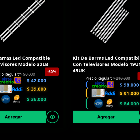
Barras Led Compatible
Kit De Barras Led Compatib
evisores Modelo 32LB
Con Televisores Modelo 49U
49UK
-60%
$
90.000
io Regular:
$
210.000
Precio Regular:
$
42.000
$
98.000
$
39.000
$
91.000
$
36.000
$
84.000
Agregar
Agregar