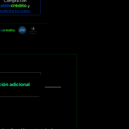
Compra con
y
solicita tu cupo.
ión adicional