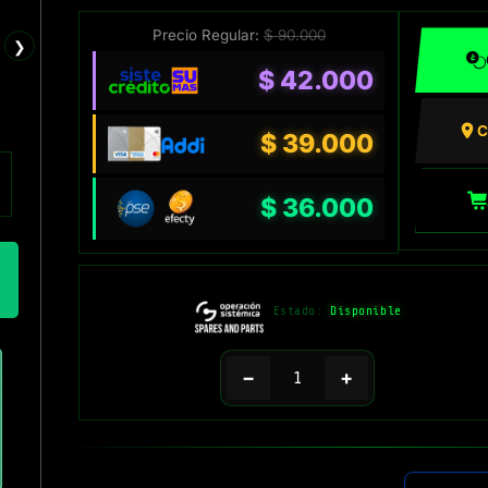
Precio Regular:
$
90.000
❯
$
42.000
C
$
39.000
$
36.000
Estado:
Disponible
−
+