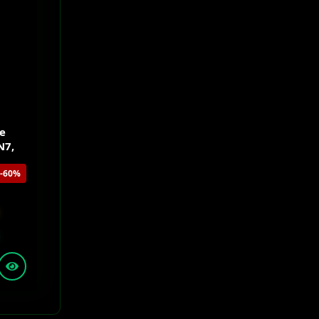
le
N7,
-60%