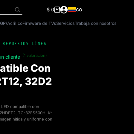
$
0
CO
Carro
de
GP/Acrilico
Firmware de TVs
Servicios
Trabaja con nosotros
compra
,
REPUESTOS LÍNEA
(1 valoración)
n cliente
atible Con
2T12, 32D2
as LED compatible con
32HDFT2, TC-32FS500H, K-
agen nítida y uniforme con