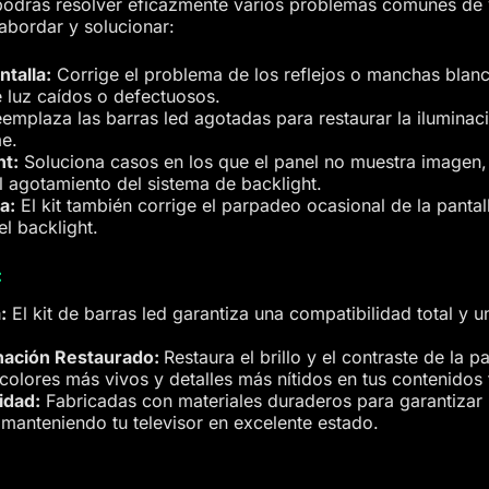
 podrás resolver eficazmente varios problemas comunes de vi
 abordar y solucionar:
ntalla:
Corrige el problema de los reflejos o manchas blanc
e luz caídos o defectuosos.
emplaza las barras led agotadas para restaurar la iluminac
me.
ht:
Soluciona casos en los que el panel no muestra imagen, 
 agotamiento del sistema de backlight.
a:
El kit también corrige el parpadeo ocasional de la pantal
el backlight.
:
:
El kit de barras led garantiza una compatibilidad total y un
nación Restaurado:
Restaura el brillo y el contraste de la 
olores más vivos y detalles más nítidos en tus contenidos 
idad:
Fabricadas con materiales duraderos para garantizar u
 manteniendo tu televisor en excelente estado.