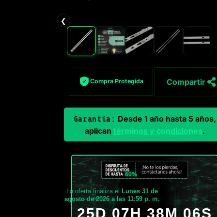
❮
Compartir
Compra Protegida
Desde 1 año hasta 5 años,
Garantía:
aplican
términos y condiciones
.
60%
La oferta finaliza el
Lunes 31 de
agosto de 2026 a las 11:59 p. m.
25D 07H 38M 03S