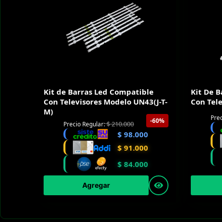
Kit de Barras Led Compatible
Kit De 
Con Televisores Modelo UN43(J-T-
Con Tel
M)
Prec
-60%
$
210.000
Precio Regular:
$
98.000
$
91.000
$
84.000
Agregar