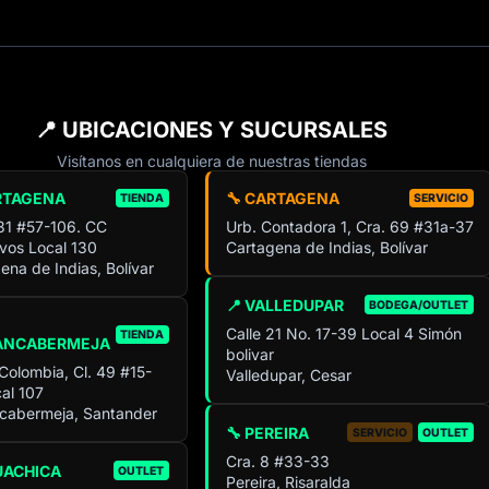
📍 UBICACIONES Y SUCURSALES
Visítanos en cualquiera de nuestras tiendas
RTAGENA
🔧 CARTAGENA
TIENDA
SERVICIO
 31 #57-106. CC
Urb. Contadora 1, Cra. 69 #31a-37
ivos Local 130
Cartagena de Indias, Bolívar
ena de Indias, Bolívar
📍 VALLEDUPAR
BODEGA/OUTLET
Calle 21 No. 17-39 Local 4 Simón
TIENDA
ANCABERMEJA
bolivar
 Colombia, Cl. 49 #15-
Valledupar, Cesar
al 107
cabermeja, Santander
🔧 PEREIRA
SERVICIO
OUTLET
Cra. 8 #33-33
UACHICA
OUTLET
Pereira, Risaralda