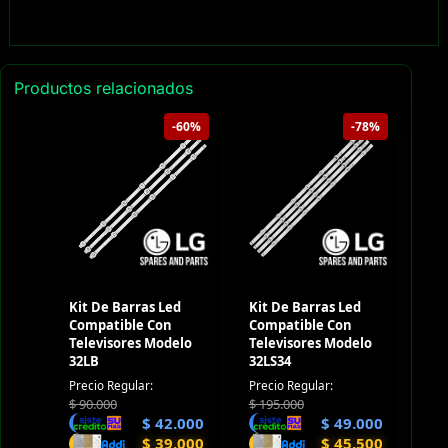
Productos relacionados
-60%
-78%
Kit De Barras Led
Kit De Barras Led
Compatible Con
Compatible Con
Televisores Modelo
Televisores Modelo
32LB
32LS34
Precio Regular:
Precio Regular:
$
90.000
$
195.000
$
42.000
$
49.000
$
39.000
$
45.500