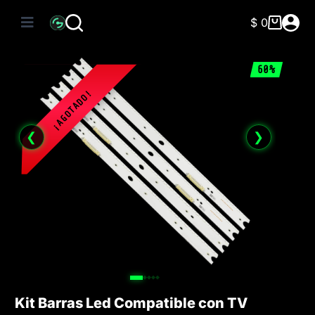
Saltar
al
$
0
Carro
contenido
de
compra
60%
❮
❯
Kit Barras Led Compatible con TV