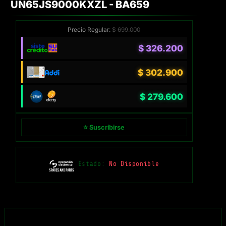
UN65JS9000KXZL - BA659
Precio Regular:
$
699.000
$
326.200
$
302.900
$
279.600
⭐ Suscribirse
Estado:
No Disponible