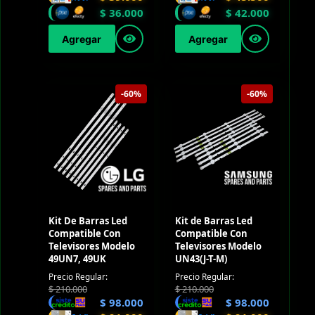
$
36.000
$
42.000
Agregar
Agregar
-60%
-60%
Kit De Barras Led
Kit de Barras Led
Compatible Con
Compatible Con
Televisores Modelo
Televisores Modelo
49UN7, 49UK
UN43(J-T-M)
Precio Regular:
Precio Regular:
$
210.000
$
210.000
$
98.000
$
98.000