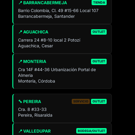
📍 BARRANCABERMEJA
TIENDA
Barrio Colombia, Cl. 49 #15-66 Local 107
Barrancabermeja, Santander
📍 AGUACHICA
OUTLET
Carrera 24 #8-10 local 2 Potozí
Aguachica, Cesar
📍 MONTERIA
OUTLET
Cra 14F #44-36 Urbanización Portal de
Almeria
Montería, Córdoba
🔧 PEREIRA
SERVICIO
OUTLET
Cra. 8 #33-33
Pereira, Risaralda
📍 VALLEDUPAR
BODEGA/OUTLET