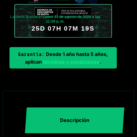
La oferta finaliza el
Lunes 31 de agosto de 2026 a las
11:59 p. m.
25D 07H 07M 19S
Desde 1 año hasta 5 años,
Garantía:
aplican
términos y condiciones
.
Descripción