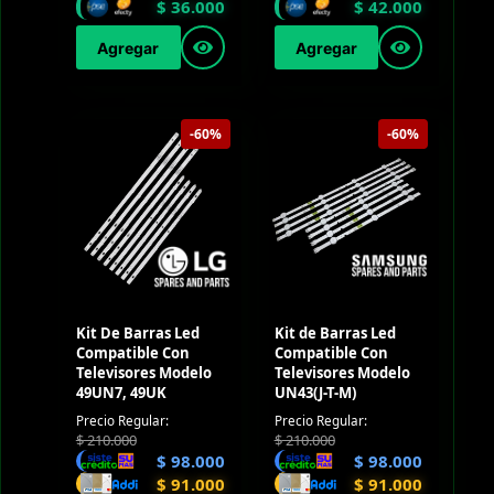
$
36.000
$
42.000
Agregar
Agregar
-60%
-60%
Kit De Barras Led
Kit de Barras Led
Compatible Con
Compatible Con
Televisores Modelo
Televisores Modelo
49UN7, 49UK
UN43(J-T-M)
Precio Regular:
Precio Regular:
$
210.000
$
210.000
$
98.000
$
98.000
$
91.000
$
91.000