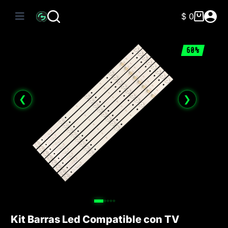
Saltar
al
$
0
Carro
contenido
de
compra
60%
❮
❯
Kit Barras Led Compatible con TV