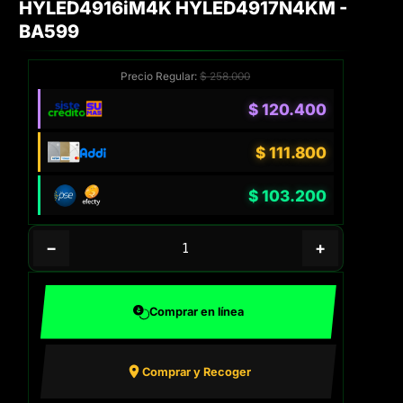
HYLED4916iM4K HYLED4917N4KM -
BA599
Precio Regular:
$
258.000
$
120.400
$
111.800
$
103.200
−
+
Comprar en línea
Comprar y Recoger