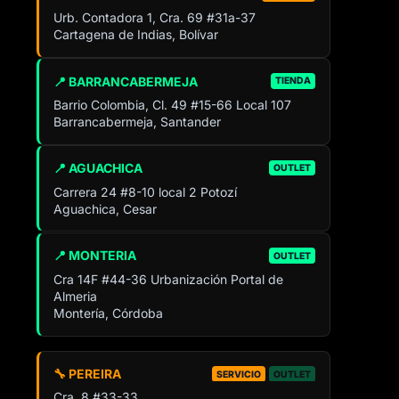
Urb. Contadora 1, Cra. 69 #31a-37
Cartagena de Indias, Bolívar
📍 BARRANCABERMEJA
TIENDA
Barrio Colombia, Cl. 49 #15-66 Local 107
Barrancabermeja, Santander
📍 AGUACHICA
OUTLET
Carrera 24 #8-10 local 2 Potozí
Aguachica, Cesar
📍 MONTERIA
OUTLET
Cra 14F #44-36 Urbanización Portal de
Almeria
Montería, Córdoba
🔧 PEREIRA
SERVICIO
OUTLET
Cra. 8 #33-33