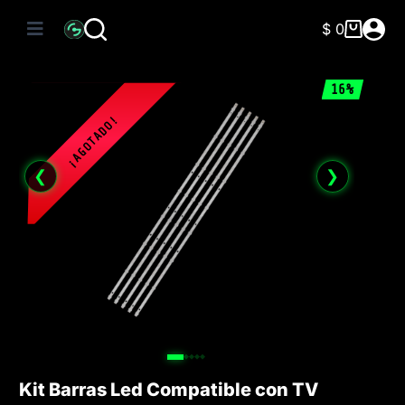
Saltar
al
$
0
Carro
contenido
de
compra
16%
❮
❯
Kit Barras Led Compatible con TV