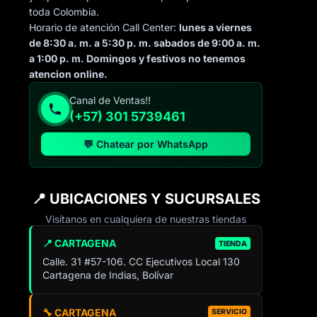
toda Colombia.
Horario de atención Call Center:
lunes a viernes
de 8:30 a. m. a 5:30 p. m. sabados de 9:00 a. m.
a 1:00 p. m. Domingos y festivos no tenemos
atencion online.
Canal de Ventas!!
(+57) 301 5739461
💬 Chatear por WhatsApp
📍 UBICACIONES Y SUCURSALES
Visítanos en cualquiera de nuestras tiendas
📍 CARTAGENA
TIENDA
Calle. 31 #57-106. CC Ejecutivos Local 130
Cartagena de Indias, Bolívar
🔧 CARTAGENA
SERVICIO