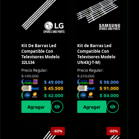
Kit De Barras Led
Kit de Barras Led
Compatible Con
Compatible Con
Televisores Modelo
Televisores Modelo
32LS34
UN43(J-T-M)
Precio Regular:
Precio Regular:
$
195.000
$
210.000
$
49.000
$
98.000
$
45.500
$
91.000
$
42.000
$
84.000
Agregar
Agregar
-60%
-60%