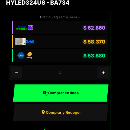
HYLED324US - BA734
Precio Regular:
$
64.143
$
62.860
$
58.370
$
53.880
−
+
Comprar en línea
Comprar y Recoger