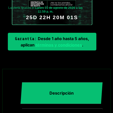
La oferta finaliza el
Lunes 31 de agosto de 2026 a las
11:59 p. m.
25D 22H 20M 00S
Desde 1 año hasta 5 años,
Garantía:
aplican
términos y condiciones
.
Descripción