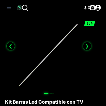
Saltar
al
$
0
Carro
contenido
de
compra
16%
❮
❯
Kit Barras Led Compatible con TV