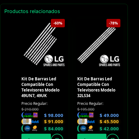
Productos relacionados
-60%
-78%
Kit De Barras Led
Kit De Barras Led
Compatible Con
Compatible Con
Televisores Modelo
Televisores Modelo
49UN7, 49UK
32LS34
Precio Regular:
Precio Regular:
$
210.000
$
195.000
$
98.000
$
49.000
$
91.000
$
45.500
$
84.000
$
42.000