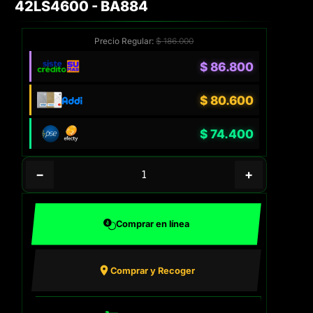
42LS4600 - BA884
Precio Regular:
$
186.000
$
86.800
$
80.600
$
74.400
−
+
Comprar en línea
Comprar y Recoger