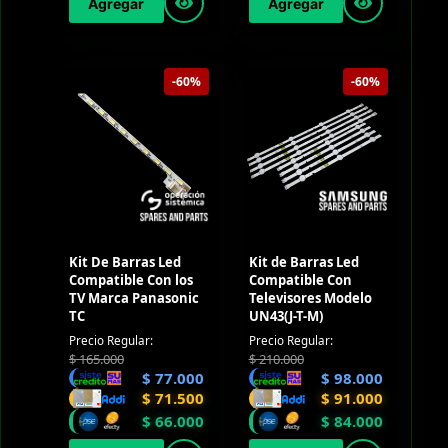
Agregar
Agregar
-60%
-60%
Kit De Barras Led
Kit de Barras Led
Compatible Con los
Compatible Con
TV Marca Panasonic
Televisores Modelo
TC
UN43(J-T-M)
Precio Regular:
Precio Regular:
$
165.000
$
210.000
$
77.000
$
98.000
$
71.500
$
91.000
$
66.000
$
84.000