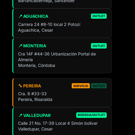
Barrancabermeja, Santander
📍 AGUACHICA
OUTLET
Carrera 24 #8-10 local 2 Potozí
Aguachica, Cesar
📍 MONTERIA
OUTLET
Cra 14F #44-36 Urbanización Portal de
Almeria
Montería, Córdoba
🔧 PEREIRA
SERVICIO
OUTLET
Cra. 8 #33-33
Pereira, Risaralda
📍 VALLEDUPAR
BODEGA/OUTLET
Calle 21 No. 17-39 Local 4 Simón bolivar
Valledupar, Cesar