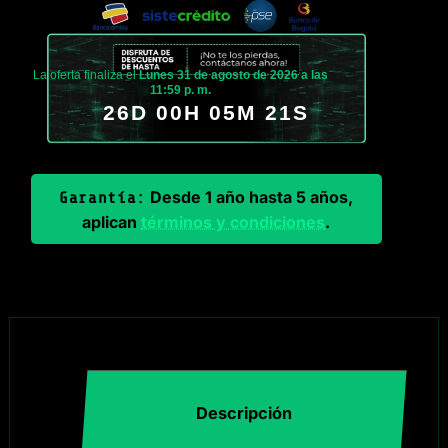
La oferta finaliza el
Lunes 31 de agosto de 2026 a las
11:59 p. m.
26D 00H 05M 21S
Desde 1 año hasta 5 años,
Garantía:
aplican
términos y condiciones
.
Descripción