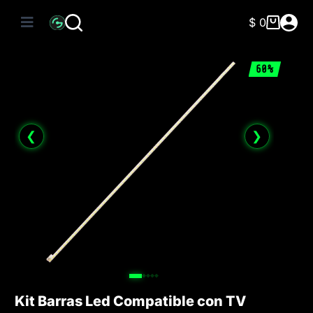
Saltar
al
$
0
Carro
contenido
de
compra
60%
❮
❯
Kit Barras Led Compatible con TV