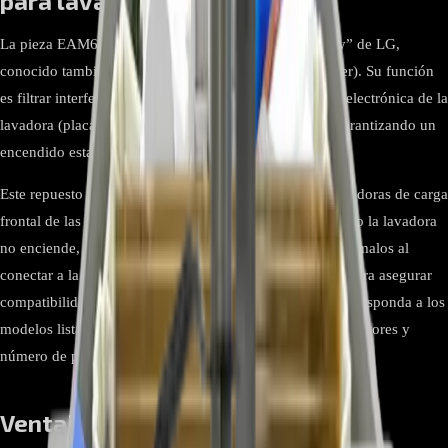
para lavadoras
La pieza EAM62492313 es el módulo “Filter Assembly” de LG,
conocido también como filtro de ruido/EMI (Noise Filter). Su función
es filtrar interferencias eléctricas de la red y proteger la electrónica de la
lavadora (placa principal, motor Inverter y sensores), garantizando un
encendido estable y operación segura.
Este repuesto es original LG y se utiliza en múltiples lavadoras de carga
frontal de las series F4 y FH. Es especialmente útil cuando la lavadora
no enciende, presenta disparos de breaker, zumbidos anómalos al
conectar a la red o fallos intermitentes de alimentación. Para asegurar
compatibilidad, valide que la referencia de su equipo corresponda a los
modelos listados y que el filtro existente coincida en conectores y
número de parte.
Ventajas y beneficios