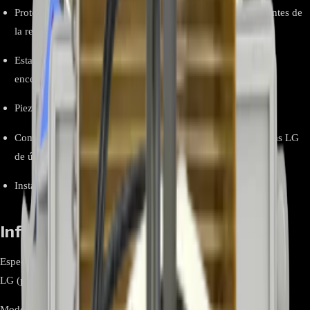
Protección eléctrica: mitiga picos y ruido EMI/RFI provenientes de
la red.
Estabilidad operativa: ayuda a prevenir reinicios y fallos de
encendido.
Pieza original LG, ajuste perfecto y calidad de fábrica.
Compatibilidad comprobada con varios modelos de lavadoras LG
de última generación.
Instalación sencilla en la ubicación original del filtro de línea.
Información relevante
Especificación Detalle Marca
LG (pieza original)
Modelo