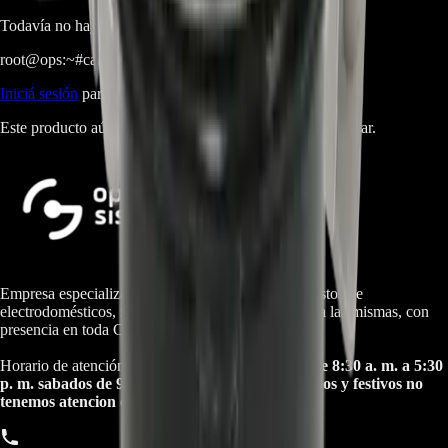
Todavía no hay preguntas respondidas. Hacé la primera.
root@ops:~#
cat
RESEÑAS
[ 0 ]
_
Iniciá sesión
para dejar una reseña.
Este producto aún no tiene reseñas. Sé el primero en opinar.
Empresa especializada en electrodomésticos, repuestos de
electrodomésticos, motos electricas y repuestos para las mismas, con
presencia en toda Colombia.
Horario de atención Call Center:
lunes a viernes de 8:30 a. m. a 5:30
p. m. sabados de 9:00 a. m. a 1:00 p. m. Domingos y festivos no
tenemos atencion online.