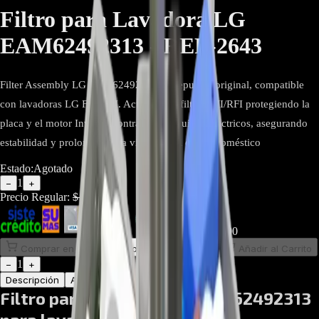
Filtro para Lavadora LG
EAM62492313 - REP-2643
Filter Assembly LG EAM62492313 de repuesto original, compatible
con lavadoras LG F4 y FH. Actúa como filtro EMI/RFI protegiendo la
placa y el motor Inverter contra picos y ruidos eléctricos, asegurando
estabilidad y prolongando la vida útil del electrodoméstico
Estado:
Agotado
1
−
+
Precio Regular:
$
211.429
$
148.000
Comprar en línea
Comprar y Recoger
Añadir al Carrito
1
−
+
Descripción
Atributos
Filtro para Lavadora LG EAM62492313