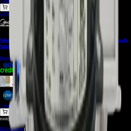
> ver_
> desbloquear oferta_
-
15
%
Motor fan 11002012005429 para Aire Acondicionado
Midea (outdoor) - REP-1609
Precio Regular:
$
296.250
$
303.807
$
278.490
$
253.173
> ver_
> desbloquear oferta_
root@ops:~#
cat
PREGUNTAS
[ 0 ]
_
Iniciá sesión
para hacer una pregunta.