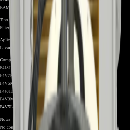
EAM62492313
Tipo
Filter Assembly / Noise Filter (filtro EMI/RFI de entrada AC)
Aplicación
Lavadoras LG de carga frontal con motor Inverter
Compatibilidad
F4J8JHP2SD.AESEECD / FH4G1JCHK6N.ASSFBRS /
F4V7RCP2T.ASSEECD / F4V9MCP2E.ABLECOL /
F4V5MRPKJ.AMBECOL / F4J8JHP2S.AESECOL /
F4J8JHP2SD.AESECOL / FH4G1JCHK6N.ASSECOL /
F4V3MGP4W.ABWECOL / F4V9LCP2E.ABLECOL /
F4V5LGP2P.APTECOL.
Notas
No confundir con filtros de pelusas o de bomba de desagüe; este