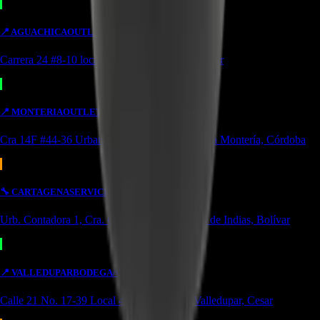
📍
AGUACHICA
OUTLET
Carrera 24 #8-10 local 2 Potozí Aguachica, Cesar
📍
MONTERIA
OUTLET
Cra 14F #44-36 Urbanización Portal de Almeria Montería, Córdoba
🔧
CARTAGENA
SERVICIO
Urb. Contadora 1, Cra. 69 #31a-37 Cartagena de Indias, Bolívar
📍
VALLEDUPAR
BODEGA/OUTLET
Calle 21 No. 17-39 Local 4 Simón bolivar Valledupar, Cesar