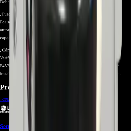
Debe descartarse también el cableado y la placa.
¿Puedo instalarlo yo mismo?
Por seguridad eléctrica se recomienda instalación por técnico
autorizado. Si decide hacerlo, desconecte la lavadora, descargue
capacitores y respete el cableado original.
¿Cómo confirmo compatibilidad antes de comprar?
Verifique el modelo completo con sufijo de su lavadora (ej.
F4V9MCP2E.ABLECOL) y compare el número de parte del filtro
instalado. Si coincide con EAM62492313, es el repuesto correcto.
Productos relacionados
-
30
%
Serpentina ACG73444963 Compatible con