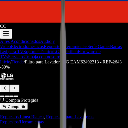
CO
Aires Acondicionados
Audio y
Video
Electrodomesticos
Repuestos/Herramientas
Seríe Gamer
Barras
Led para TV
Soporte Técnico
LGP/Acrilico
Firmware de
TVs
Servicios
Trabaja con nosotros
Inicio
/
Tienda
/
Filtro para Lavadora LG EAM62492313 - REP-2643
-
30
%
Compra Protegida
Compartir
Repuestos Línea Blanca
,
Repuestos para Lavadoras
,
Repuestos/Herramientas