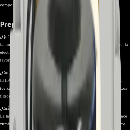
componente es un filtro eléctrico de línea.
Preguntas frecuentes
¿Qué hace exactamente el “Filter Assembly” EAM62492313?
Es un filtro EMI/RFI que limpia el ruido eléctrico y ayuda a proteger la
electrónica de la lavadora frente a interferencias y picos de la red,
favoreciendo un funcionamiento estable.
¿Cómo diferenciarlo de un filtro de pelusas o de bomba?
El EAM62492313 es un módulo eléctrico en la entrada de corriente
(cerca del cable de alimentación). No tiene componentes de agua. Los
filtros de pelusas o bomba están en el sistema hidráulico.
¿Cuáles son los síntomas de falla del filtro EMI?
La lavadora no enciende, se apaga al instante, dispara el breaker, hace
zumbido al conectar o presenta fallos intermitentes sin códigos claros.