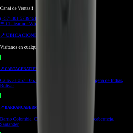
Canal de Ventas!!
(+57) 301 5739461
💬 Chatear por WhatsApp
📍 UBICACIONES Y SUCURSALES
Visítanos en cualquiera de nuestras tiendas
📍
CARTAGENA
TIENDA
Calle. 31 #57-106. CC Ejecutivos Local 130 Cartagena de Indias,
Bolívar
📍
BARRANCABERMEJA
TIENDA
Barrio Colombia, Cl. 49 #15-66 Local 107 Barrancabermeja,
Santander