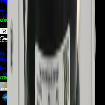
VM092C7.UJ0 - REP-2573
Precio Regular:
$
734.450
$
514.100
> ver_
> desbloquear oferta_
Motor Blower 11002012001871 para Aire Midea
(Indoor) - REP-942
Precio Regular:
$
240.000
$
287.385
$
263.436
$
239.488