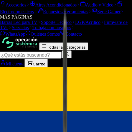
Accesorios
Aires Acondicionados
Audio y Video
Electrodomesticos
Repuestos/Herramientas
Seríe Gamer
MÁS PÁGINAS
Barras Led para TV
Soporte Técnico
LGP/Acrilico
Firmware de
TVs
Servicios
Trabaja con nosotros
WhatsApp
Quiénes Somos
Contacto
Todas las categorías
Mi cuenta
Carrito