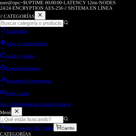
user@ops:~$
UPTIME
00
:
00
:
00
·
LATENCY
12
ms
·
NODES
24/24
·
ENCRYPTION AES-256
·
// SISTEMA EN LÍNEA
// CATEGORÍAS
Accesorios
Aires Acondicionados
Audio y Video
Electrodomesticos
Repuestos/Herramientas
Seríe Gamer
Más Ofertas
Quiénes Somos
Contacto
Menú
Iniciar sesión / Mi cuenta
Carrito
CATEGORÍAS