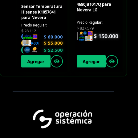
4680JB1017Q para
Sensor Temperatura
Nevera LG
Hisense K1057041
para Nevera
Precio Regular:
Precio Regular:
$
827.579
$
28.112
$
150.000
$
60.000
$
55.000
$
52.500
Agregar
Agregar