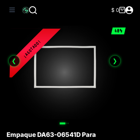
Saltar
al
$
0
Carro
contenido
de
compra
40%
❮
❯
Empaque DA63-06541D Para