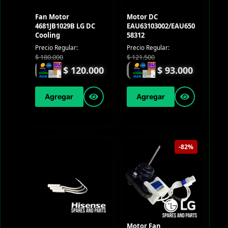
Fan Motor
Motor DC
4681JB1029B LG DC
EAU63103002/EAU650
Cooling
58312
Precio Regular:
Precio Regular:
$
180.000
$
121.500
$
120.000
$
93.000
Agregar
Agregar
-82%
Motor Fan