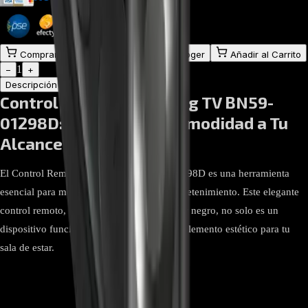
$
144.000
$
160.000
Comprar en línea
Comprar y Recoger
Añadir al Carrito
1
−
+
Descripción
Atributos
Control Remoto Samsung TV BN59-
01298D: Innovación y Comodidad a Tu
Alcance
El Control Remoto Samsung TV BN59-01298D es una herramienta
esencial para mejorar tu experiencia de entretenimiento. Este elegante
control remoto, con su diseño curvo y color negro, no solo es un
dispositivo funcional sino también un complemento estético para tu
sala de estar.