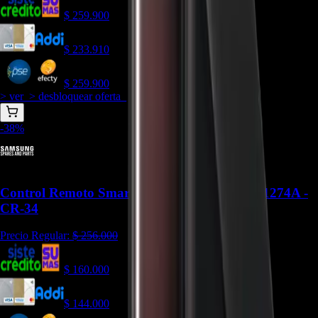
$
259.900
$
233.910
$
259.900
> ver_
> desbloquear oferta_
-
38
%
Control Remoto Smart TV Samsung BN59-01274A -
CR-34
Precio Regular:
$
256.000
$
160.000
$
144.000