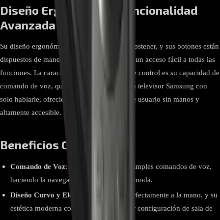
Diseño Ergonómico y Funcionalidad
Avanzada
Su diseño ergonómico lo hace cómodo de sostener, y sus botones están
dispuestos de manera intuitiva, permitiendo un acceso fácil a todas las
funciones. La característica distintiva de este control es su capacidad de
comando de voz, que te permite controlar tu televisor Samsung con
solo hablarle, ofreciendo una experiencia de usuario sin manos y
altamente accesible.
Beneficios Clave
Comando de Voz
: Controla tu TV con simples comandos de voz,
haciendo la navegación más rápida y cómoda.
Diseño Curvo y Elegante
: Se adapta perfectamente a la mano, y su
estética moderna complementa cualquier configuración de sala de