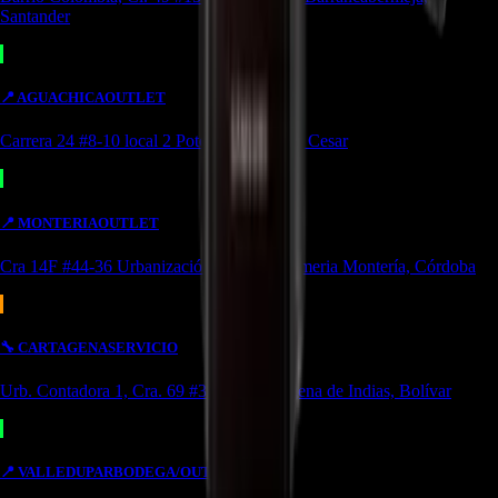
Santander
📍
AGUACHICA
OUTLET
Carrera 24 #8-10 local 2 Potozí Aguachica, Cesar
📍
MONTERIA
OUTLET
Cra 14F #44-36 Urbanización Portal de Almeria Montería, Córdoba
🔧
CARTAGENA
SERVICIO
Urb. Contadora 1, Cra. 69 #31a-37 Cartagena de Indias, Bolívar
📍
VALLEDUPAR
BODEGA/OUTLET