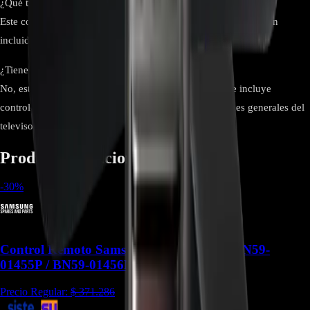
¿Qué tipo de baterías utiliza?
Este control remoto utiliza dos baterías AAA, las cuales no están
incluidas en el paquete.
¿Tiene botones de acceso rápido a aplicaciones?
No, este modelo cuenta con un diseño minimalista que incluye
controles básicos para navegación, volumen y funciones generales del
televisor.
Productos relacionados
-
30
%
Control Remoto Samsung Solar con Voz BN59-
01455P / BN59-01456M - CR-200
Precio Regular:
$
371.286