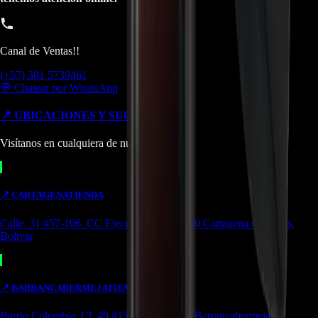
Canal de Ventas!!
(+57) 301 5739461
💬 Chatear por WhatsApp
📍 UBICACIONES Y SUCURSALES
Visítanos en cualquiera de nuestras tiendas
📍
CARTAGENA
TIENDA
Calle. 31 #57-106. CC Ejecutivos Local 130 Cartagena de Indias,
Bolívar
📍
BARRANCABERMEJA
TIENDA
Barrio Colombia, Cl. 49 #15-66 Local 107 Barrancabermeja,