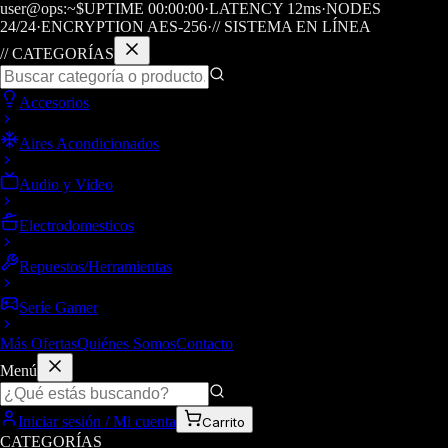
user@ops:~$
UPTIME
00
:
00
:
00
·
LATENCY
12
ms
·
NODES
24/24
·
ENCRYPTION AES-256
·
// SISTEMA EN LÍNEA
// CATEGORÍAS
Accesorios
Aires Acondicionados
Audio y Video
Electrodomesticos
Repuestos/Herramientas
Seríe Gamer
Más Ofertas
Quiénes Somos
Contacto
Menú
Iniciar sesión / Mi cuenta
Carrito
CATEGORÍAS