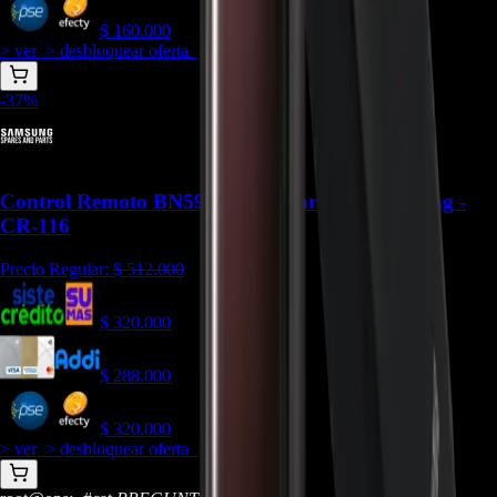
$
160.000
> ver_
> desbloquear oferta_
-
37
%
Control Remoto BN59-01311F Para TV Samsung -
CR-116
Precio Regular:
$
512.000
$
320.000
$
288.000
$
320.000
> ver_
> desbloquear oferta_