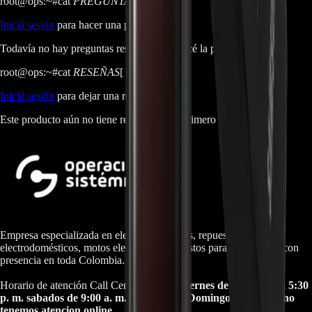
root@ops:~#
cat
PREGUNTAS
[ 0 ]
_
Iniciá sesión
para hacer una pregunta.
Todavía no hay preguntas respondidas. Hacé la primera.
root@ops:~#
cat
RESEÑAS
[ 0 ]
_
Iniciá sesión
para dejar una reseña.
Este producto aún no tiene reseñas. Sé el primero en opinar.
Empresa especializada en electrodomésticos, repuestos de
electrodomésticos, motos electricas y repuestos para las mismas, con
presencia en toda Colombia.
Horario de atención Call Center:
lunes a viernes de 8:30 a. m. a 5:30
p. m. sabados de 9:00 a. m. a 1:00 p. m. Domingos y festivos no
tenemos atencion online.