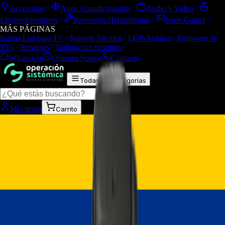
Accesorios
Aires Acondicionados
Audio y Video
Electrodomesticos
Repuestos/Herramientas
Seríe Gamer
MÁS PÁGINAS
Barras Led para TV
Soporte Técnico
LGP/Acrilico
Firmware de
TVs
Servicios
Trabaja con nosotros
WhatsApp
Quiénes Somos
Contacto
Todas las categorías
Mi cuenta
Carrito