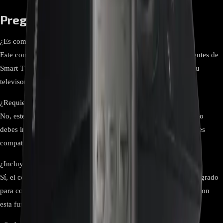
Preguntas Frecuentes
¿Es compatible con todos los modelos de Smart TV Samsung?
Este control es compatible con una gran parte de modelos recientes de
Smart TV Samsung pero no con todos. Consulta el manual de tu
televisor para verificar compatibilidad.
¿Requiere configuración previa para funcionar?
No, este control remoto no necesita configuración adicional. Solo
debes insertar las baterías y estará listo para usarse con televisores
compatibles.
¿Incluye soporte para comandos de voz?
Sí, el control Samsung BN59-01298D incluye un micrófono integrado
para comandos de voz, siempre que el televisor sea compatible con
esta función.