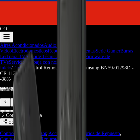
CO
Aires Acondicionados
Audio y
Video
Electrodomesticos
Repuestos/Herramientas
Seríe Gamer
Barras
Led para TV
Soporte Técnico
LGP/Acrilico
Firmware de
TVs
Servicios
Trabaja con nosotros
Inicio
/
Tienda
/
Control Remoto Smart TV Samsung BN59-01298D -
CR-113
-
38
%
Compra Protegida
Compartir
Controles para televisor
,
Accesorios
,
Accesorios de Repuesto
,
Controles Remotos
,
Repuestos/Herramientas