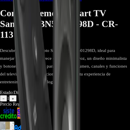
Control Remoto Smart TV
Samsung BN59-01298D - CR-
113
Descubre el control remoto Samsung BN59-01298D, ideal para
manejar tu Smart TV. Ofrece comandos de voz, un diseño minimalista
y botones de fácil acceso para controlar volumen, canales y funciones
del televisor sin complicaciones. Simplifica tu experiencia de
entretenimiento con tecnología Samsung
Estado:
Disponible
1
−
+
Precio Regular:
$
256.000
$
160.000