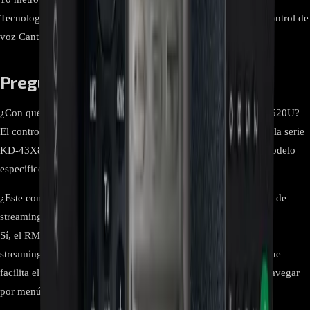
Tecnología de conexión Bluetooth Características especiales Control de
voz Cantidad de dispositivos compatibles 1
Preguntas frecuentes:
¿Con qué televisores es compatible el control remoto RMF-TX520U?
El control remoto RMF-TX520U es compatible los modelos de la serie
KD-43X80J. Asegúrate de verificar la compatibilidad con tu modelo
específico antes de usarlo.
¿Este control remoto tiene botones dedicados para aplicaciones de
streaming?
Sí, el RMF-TX520U tiene botones dedicados para servicios de
streaming como Netflix, YouTube y Amazon Prime Video, lo que
facilita el acceso directo a estas plataformas sin necesidad de navegar
por menús.