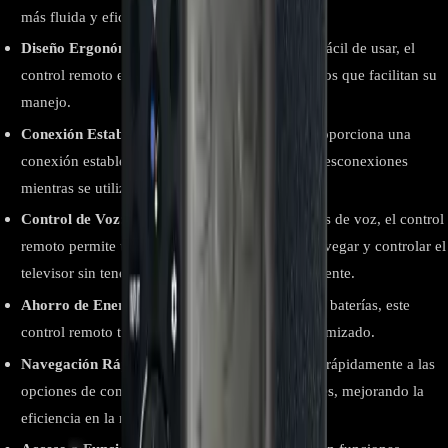
más fluida y eficiente.
Diseño Ergonómico:
Con un diseño cómodo y fácil de usar, el
control remoto es liviano y tiene botones intuitivos que facilitan su
manejo.
Conexión Estable:
A través de su tecnología, proporciona una
conexión estable y confiable, evitando fallos o desconexiones
mientras se utiliza.
Control de Voz:
Si el televisor soporta comandos de voz, el control
remoto permite utilizar funciones de voz para navegar y controlar el
televisor sin tener que usar los botones manualmente.
Ahorro de Energía:
Al ser eficiente en el uso de baterías, este
control remoto tiene un consumo de energía optimizado.
Navegación Rápida:
Su diseño permite acceder rápidamente a las
opciones de configuración, aplicaciones y canales, mejorando la
eficiencia en la navegación.