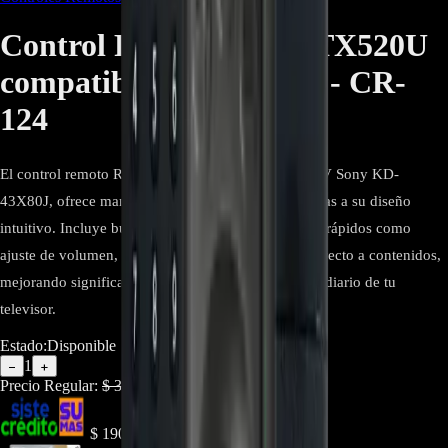
Control Remoto RMF-TX520U
compatible KD-43X80J - CR-
124
El control remoto RMF-TX520U, compatible con TV Sony KD-
43X80J, ofrece manejo ergonómico y sencillo gracias a su diseño
intuitivo. Incluye búsqueda por voz para comandos rápidos como
ajuste de volumen, selección de canales y acceso directo a contenidos,
mejorando significativamente la experiencia de uso diario de tu
televisor.
Estado:
Disponible
1
−
+
Precio Regular:
$
304.000
$
190.000