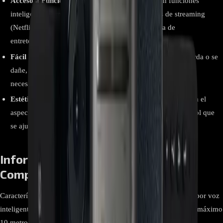
Acceso a Funciones Inteligentes:
Compatible con funciones
inteligentes como el acceso rápido a aplicaciones de streaming
(Netflix, YouTube, etc.), mejorando la experiencia de
entretenimiento.
Fácil Reemplazo:
En caso de que el control original se pierda o se
dañe, el RMF-TX520U es un reemplazo directo, evitando la
necesidad de ajustes complejos.
Estética y Funcionalidad:
Su diseño moderno complementa el
aspecto del televisor KD-43X80J, proporcionando un control que
se ajusta tanto en estética como en funcionalidad.
Información Relevante para
Compradores
Características Detalles Tipo de controlador Mando a distancia por voz
inteligente RMF-TX520U Descripción de las pilas AAA Rango máximo
10 metros Dispositivos compatibles Para Sony TV KD-43X80J