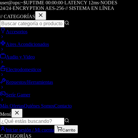
user@ops:~$
UPTIME
00
:
00
:
00
·
LATENCY
12
ms
·
NODES
24/24
·
ENCRYPTION AES-256
·
// SISTEMA EN LÍNEA
// CATEGORÍAS
Accesorios
Aires Acondicionados
Audio y Video
Electrodomesticos
Repuestos/Herramientas
Seríe Gamer
Más Ofertas
Quiénes Somos
Contacto
Menú
Iniciar sesión / Mi cuenta
Carrito
CATEGORÍAS