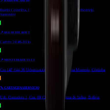
📍
BARRANCABERMEJA
TIENDA
Barrio Colombia, Cl. 49 #15-66 Local 107 Barrancabermeja,
Santander
📍
AGUACHICA
OUTLET
Carrera 24 #8-10 local 2 Potozí Aguachica, Cesar
📍
MONTERIA
OUTLET
Cra 14F #44-36 Urbanización Portal de Almeria Montería, Córdoba
🔧
CARTAGENA
SERVICIO
Urb. Contadora 1, Cra. 69 #31a-37 Cartagena de Indias, Bolívar