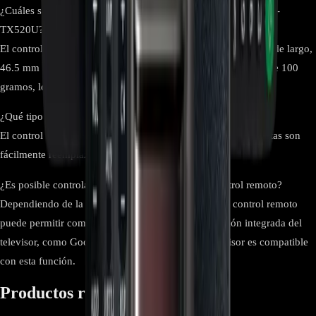
¿Cuáles son las dimensiones y el peso del control remoto RMF-
TX520U?
El control remoto tiene las siguientes dimensiones: 175.5 mm de largo,
46.5 mm de ancho y 25 mm de alto. Su peso aproximado es de 100
gramos, lo que lo hace ligero y fácil de manejar.
¿Qué tipo de baterías utiliza el control remoto RMF-TX520U?
El control remoto RMF-TX520U utiliza dos baterías AAA. Estas son
fácilmente reemplazables y de uso común.
¿Es posible controlar funciones de voz con este control remoto?
Dependiendo de la compatibilidad del televisor, este control remoto
puede permitir comandos de voz a través de la función integrada del
televisor, como Google Assistant. Verifica si tu televisor es compatible
con esta función.
Productos relacionados