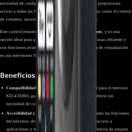
necesidad de configuraciones complicadas. Además, proporciona
acceso a todas las funciones esenciales de un televisor, como el control
de volumen, encendido, apagado y ajuste de imagen.
Este control remoto es
exclusivo para televisores Sony
, y es una
opción ideal para quienes buscan un control fácil de usar, eficiente y
con funciones avanzadas para mejorar la experiencia de visualización
en sus televisores Sony.
Beneficios Clave y Ventajas
Compatibilidad Total:
Diseñado específicamente para el televisor
KD-43X80J, garantizando un funcionamiento perfecto sin
necesidad de configuraciones adicionales.
Accesibilidad y Comodidad:
Permite controlar todas las funciones
del televisor, desde el ajuste de volumen hasta el acceso a
aplicaciones y menús, proporcionando una experiencia de usuario