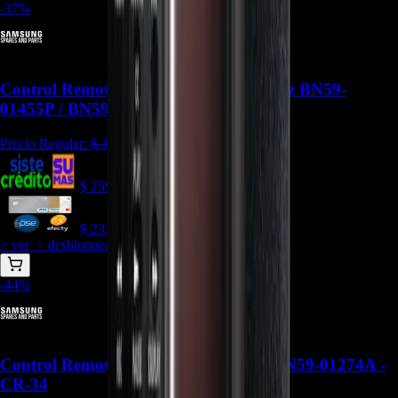
-
37
%
Control Remoto Samsung Solar con Voz BN59-
01455P / BN59-01456M - CR-200
Precio Regular:
$
371.286
$
259.900
$
233.910
> ver_
> desbloquear oferta_
-
44
%
Control Remoto Smart TV Samsung BN59-01274A -
CR-34