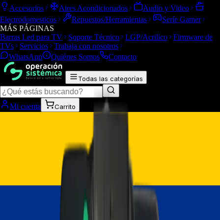
Accesorios
Aires Acondicionados
Audio y Video
Electrodomesticos
Repuestos/Herramientas
Seríe Gamer
MÁS PÁGINAS
Barras Led para TV
Soporte Técnico
LGP/Acrilico
Firmware de
TVs
Servicios
Trabaja con nosotros
WhatsApp
Quiénes Somos
Contacto
Todas las categorías
Mi cuenta
Carrito