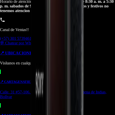
Horario de atención Call Center:
lunes a viernes de 8:30 a. m. a 5:30
p. m. sabados de 9:00 a. m. a 1:00 p. m. Domingos y festivos no
tenemos atencion online.
Canal de Ventas!!
(+57) 301 5739461
💬 Chatear por WhatsApp
📍 UBICACIONES Y SUCURSALES
Visítanos en cualquiera de nuestras tiendas
📍
CARTAGENA
TIENDA
Calle. 31 #57-106. CC Ejecutivos Local 130 Cartagena de Indias,
Bolívar