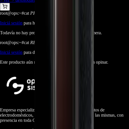
> ver_
> desbloquear oferta_
root@ops:~#
cat
PREGUNTAS
[ 0 ]
_
Iniciá sesión
para hacer una pregunta.
Todavía no hay preguntas respondidas. Hacé la primera.
root@ops:~#
cat
RESEÑAS
[ 0 ]
_
Iniciá sesión
para dejar una reseña.
Este producto aún no tiene reseñas. Sé el primero en opinar.
Empresa especializada en electrodomésticos, repuestos de
electrodomésticos, motos electricas y repuestos para las mismas, con
presencia en toda Colombia.