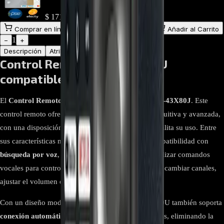
$
171.000
Comprar en línea
Comprar y Recoger
Añadir al Carrito
1
−
+
Descripción
Atributos
Control Remoto RMF-TX520U
compatible KD-43X80J
El
Control Remoto RMF-TX520U compatible KD-43X80J
. Este
control remoto ofrece una experiencia de usuario intuitiva y avanzada,
con una disposición de botones ergonómica que facilita su uso. Entre
sus características más destacadas se incluye la compatibilidad con
búsqueda por voz
, lo que permite a los usuarios realizar comandos
vocales para controlar funciones del televisor, como cambiar canales,
ajustar el volumen o buscar contenido.
Con un diseño moderno y funcional, el RMF-TX520U también soporta
conexión automática
con los televisores compatibles, eliminando la