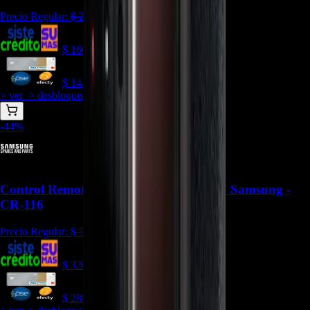
Precio Regular:
$
256.000
$
160.000
$
144.000
> ver_
> desbloquear oferta_
-
44
%
Control Remoto BN59-01311F Para TV Samsung -
CR-116
Precio Regular:
$
512.000
$
320.000
$
288.000