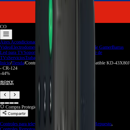
CO
Aires Acondicionados
Audio y
Video
Electrodomesticos
Repuestos/Herramientas
Seríe Gamer
Barras
Led para TV
Soporte Técnico
LGP/Acrilico
Firmware de
TVs
Servicios
Trabaja con nosotros
Inicio
/
Tienda
/
Control Remoto RMF-TX520U compatible KD-43X80J
- CR-124
-
44
%
Compra Protegida
Compartir
Controles para televisor
,
Accesorios
,
Accesorios de Repuesto
,
Controles Remotos
,
Repuestos/Herramientas