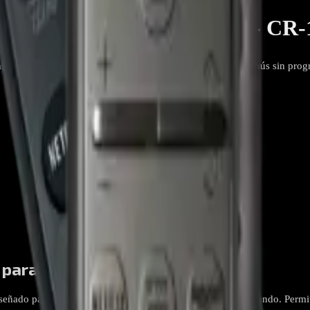
enerico Para TV Samsung - CR-
g. Permite controlar encendido, volumen, canales y menús sin programa
 para TV Samsung
eñado para televisores Samsung que utilizan este tipo de mando. Perm