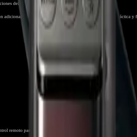
iones del televisor.
 adicional, facilitando su uso inmediato. Es una alternativa práctica y 
ol remoto para televisor Conectividad Infrarrojo (IR) Compatibilidad