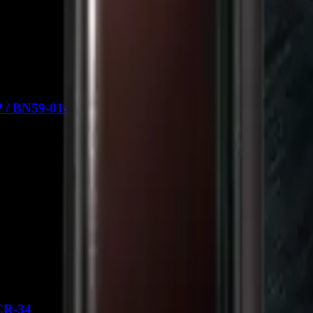
P / BN59-01456M - CR-200
CR-34