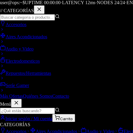
user@ops:~$
UPTIME
00
:
00
:
00
·
LATENCY
12
ms
·
NODES 24/24
·
EN
// CATEGORÍAS
Accesorios
Aires Acondicionados
Audio y Video
Electrodomesticos
Repuestos/Herramientas
Seríe Gamer
Más Ofertas
Quiénes Somos
Contacto
Menú
Iniciar sesión / Mi cuenta
Carrito
CATEGORÍAS
Accesorios
Aires Acondicionados
Audio y Video
Elec