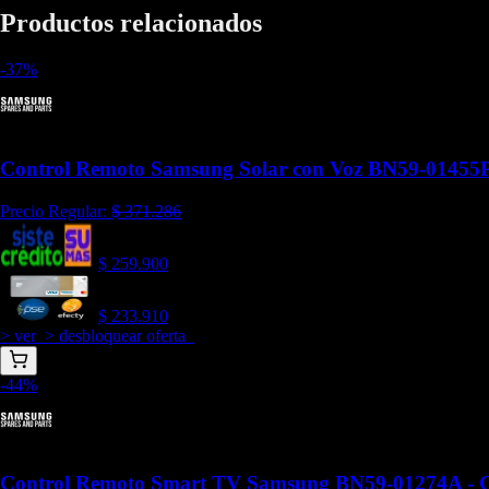
Productos relacionados
-
37
%
Control Remoto Samsung Solar con Voz BN59-01455
Precio Regular:
$
371.286
$
259.900
$
233.910
> ver_
> desbloquear oferta_
-
44
%
Control Remoto Smart TV Samsung BN59-01274A - 