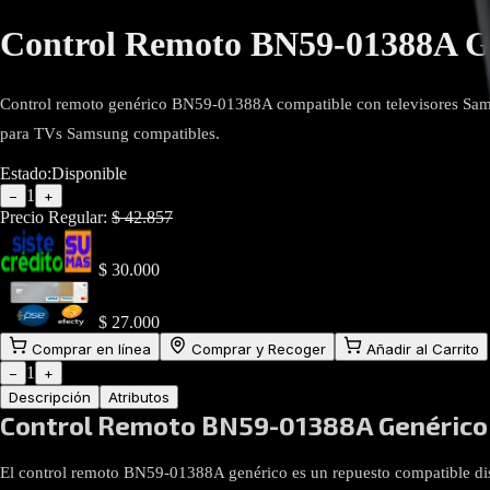
Control Remoto BN59-01388A G
Control remoto genérico BN59-01388A compatible con televisores Samsun
para TVs Samsung compatibles.
Estado:
Disponible
1
−
+
Precio Regular:
$
42.857
$
30.000
$
27.000
Comprar en línea
Comprar y Recoger
Añadir al Carrito
1
−
+
Descripción
Atributos
Control Remoto BN59-01388A Genérico
El control remoto BN59-01388A genérico es un repuesto compatible dis