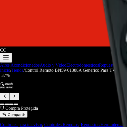
CO
Aires Acondicionados
Audio y Video
Electrodomesticos
Repuestos/Herr
Inicio
/
Tienda
/
Control Remoto BN59-01388A Generico Para TV Sams
-
37
%
Compra Protegida
Compartir
Controles para televisor
,
Controles Remotos
,
Repuestos/Herramientas