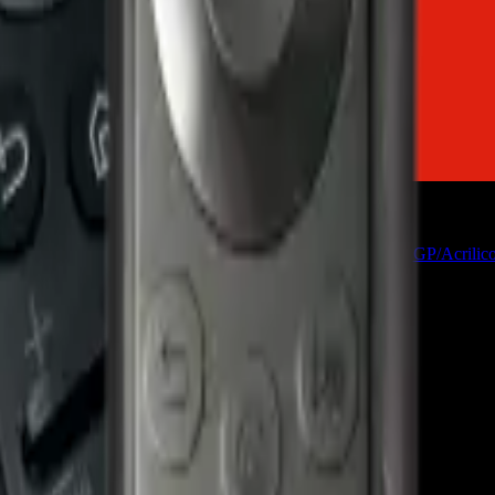
amientas
Seríe Gamer
Barras Led para TV
Soporte Técnico
LGP/Acrilic
ung - CR-182