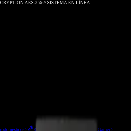
CRYPTION AES-256
·
// SISTEMA EN LÍNEA
trodomesticos
Repuestos/Herramientas
Seríe Gamer