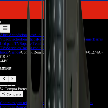
CO
Aires Acondicionados
Audio y
Video
Electrodomesticos
Repuestos/Herramientas
Seríe Gamer
Barras
Led para TV
Soporte Técnico
LGP/Acrilico
Firmware de
TVs
Servicios
Trabaja con nosotros
Inicio
/
Tienda
/
Control Remoto Smart TV Samsung BN59-01274A -
CR-34
-
44
%
Compra Protegida
Compartir
Controles para televisor
,
Accesorios
,
Accesorios de Repuesto
,
Controles Remotos
,
Repuestos/Herramientas