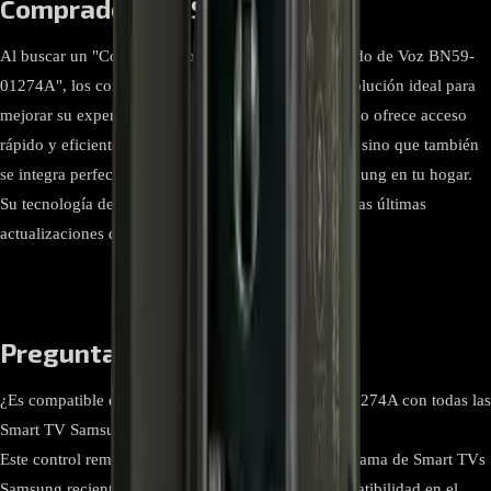
Compradores y SEO
Al buscar un "Control Remoto Samsung TV Comando de Voz BN59-
01274A", los compradores se encuentran con una solución ideal para
mejorar su experiencia televisiva. Este control no solo ofrece acceso
rápido y eficiente a todas las funciones del televisor, sino que también
se integra perfectamente con otros dispositivos Samsung en tu hogar.
Su tecnología de punta asegura compatibilidad con las últimas
actualizaciones de software y modelos de TV.
Preguntas Frecuentes
¿Es compatible el control remoto Samsung BN59-01274A con todas las
Smart TV Samsung?
Este control remoto es compatible con una amplia gama de Smart TVs
Samsung recientes. Se recomienda verificar la compatibilidad en el