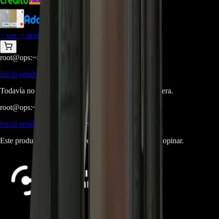
$
250.000
$
225.000
> ver_
> desbloquear oferta_
root@ops:~#
cat
PREGUNTAS
[ 0 ]
_
Iniciá sesión
para hacer una pregunta.
Todavía no hay preguntas respondidas. Hacé la primera.
root@ops:~#
cat
RESEÑAS
[ 0 ]
_
Iniciá sesión
para dejar una reseña.
Este producto aún no tiene reseñas. Sé el primero en opinar.