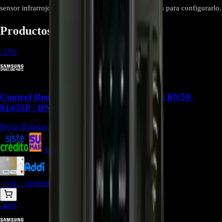
sensor infrarrojo y sigue las instrucciones en pantalla para configurarlo.
Productos relacionados
-
37
%
Control Remoto Samsung Solar con Voz BN59-
01455P / BN59-01456M - CR-200
Precio Regular:
$
371.286
$
259.900
$
233.910
> ver_
> desbloquear oferta_
-
44
%