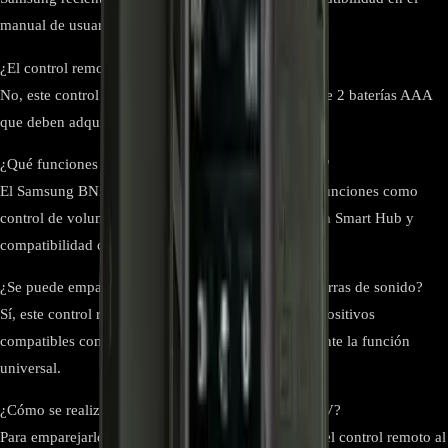
manual de usuario de tu televisor.
¿El control remoto incluye baterías?
No, este control remoto no incluye baterías. Requiere 2 baterías AAA
que deben adquirirse por separado.
¿Qué funciones especiales tiene este control remoto?
El Samsung BN59-01274A ofrece acceso rápido a funciones como
control de volumen, cambio de canal, navegación en Smart Hub y
compatibilidad con comandos de voz.
¿Se puede emparejar con otros dispositivos como barras de sonido?
Sí, este control remoto permite emparejarse con dispositivos
compatibles como barras de sonido Samsung mediante la función
universal.
¿Cómo se realiza el emparejamiento inicial con la TV?
Para emparejarlo, enciende tu TV Samsung, apunta el control remoto al