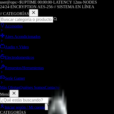
user@ops:~$
UPTIME
00
:
00
:
00
·
LATENCY
12
ms
·
NODES
24/24
·
ENCRYPTION AES-256
·
// SISTEMA EN LÍNEA
// CATEGORÍAS
Accesorios
Aires Acondicionados
Audio y Video
Electrodomesticos
Repuestos/Herramientas
Seríe Gamer
Más Ofertas
Quiénes Somos
Contacto
Menú
Iniciar sesión / Mi cuenta
Carrito
CATEGORÍAS