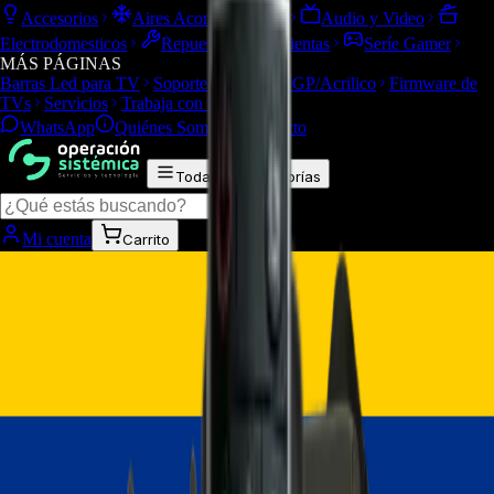
Accesorios
Aires Acondicionados
Audio y Video
Electrodomesticos
Repuestos/Herramientas
Seríe Gamer
MÁS PÁGINAS
Barras Led para TV
Soporte Técnico
LGP/Acrilico
Firmware de
TVs
Servicios
Trabaja con nosotros
WhatsApp
Quiénes Somos
Contacto
Todas las categorías
Mi cuenta
Carrito