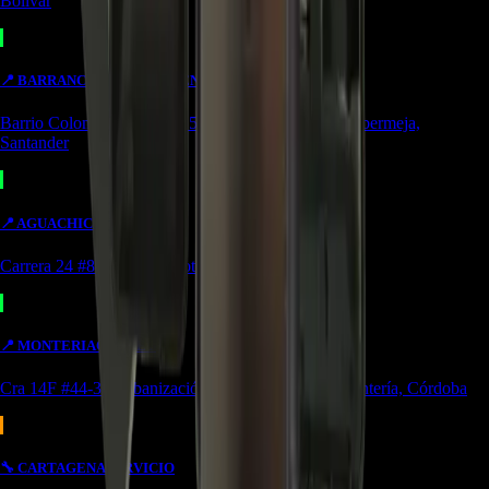
Bolívar
📍
BARRANCABERMEJA
TIENDA
Barrio Colombia, Cl. 49 #15-66 Local 107 Barrancabermeja,
Santander
📍
AGUACHICA
OUTLET
Carrera 24 #8-10 local 2 Potozí Aguachica, Cesar
📍
MONTERIA
OUTLET
Cra 14F #44-36 Urbanización Portal de Almeria Montería, Córdoba
🔧
CARTAGENA
SERVICIO