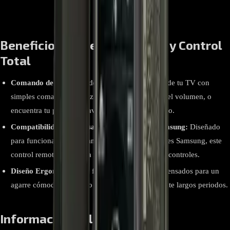
Beneficios Clave: Comodidad y Control
Total
Comando de Voz:
Accede a todas las funciones de tu TV con
simples comandos de voz. Busca canales, ajusta el volumen, o
encuentra tu programa favorito sin mover un dedo.
Compatibilidad Universal con Dispositivos Samsung:
Diseñado
para funcionar con una amplia gama de televisores Samsung, este
control remoto elimina la necesidad de múltiples controles.
Diseño Ergonómico:
Su forma y tamaño están pensados para un
agarre cómodo, haciendo su uso agradable durante largos periodos.
Información Relevante para