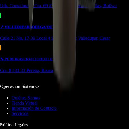
Urb. Contadora 1, Cra. 69 #31a-37 Cartagena de Indias, Bolívar
📍
VALLEDUPAR
BODEGA/OUTLET
Calle 21 No. 17-39 Local 4 Simón bolivar Valledupar, Cesar
🔧
PEREIRA
SERVICIO
OUTLET
Cra. 8 #33-33 Pereira, Risaralda
Operación Sistémica
Quiénes Somos
Tienda Virtual
Información de Contacto
Servicios
Políticas Legales