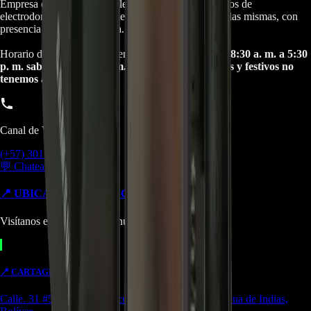
Empresa especializada en electrodomésticos, repuestos de
electrodomésticos, motos electricas y repuestos para las mismas, con
presencia en toda Colombia.
Horario de atención Call Center:
lunes a viernes de 8:30 a. m. a 5:30
p. m. sabados de 9:00 a. m. a 1:00 p. m. Domingos y festivos no
tenemos atencion online.
Canal de Ventas!!
(+57) 301 5739461
💬 Chatear por WhatsApp
📍 UBICACIONES Y SUCURSALES
Visítanos en cualquiera de nuestras tiendas
📍
CARTAGENA
TIENDA
Calle. 31 #57-106. CC Ejecutivos Local 130 Cartagena de Indias,