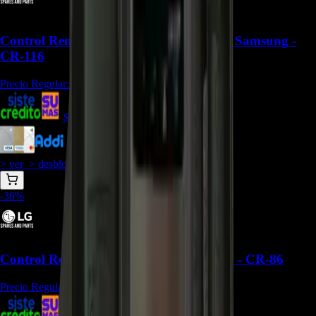
Control Remoto BN59-01311F Para TV Samsung -
CR-116
Precio Regular:
$
512.000
$
320.000
$
288.000
> ver_
> desbloquear oferta_
-
36
%
Control Remoto Mágico AN-MR700 LG - CR-86
Precio Regular:
$
352.150