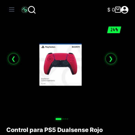
Saltar
al
$
0
Carro
contenido
de
compra
24%
❮
❯
Control para PS5 Dualsense Rojo