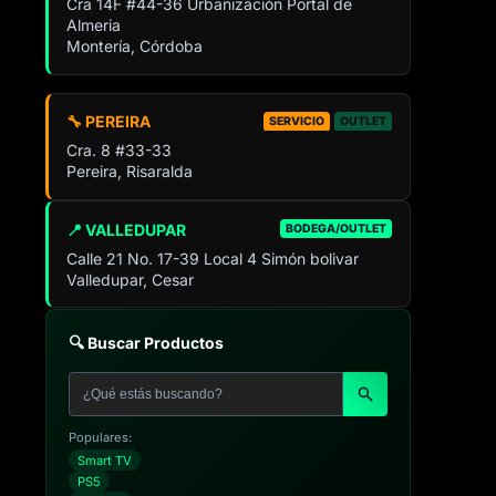
Cra 14F #44-36 Urbanización Portal de
Almeria
Montería, Córdoba
🔧 PEREIRA
SERVICIO
OUTLET
Cra. 8 #33-33
Pereira, Risaralda
📍 VALLEDUPAR
BODEGA/OUTLET
Calle 21 No. 17-39 Local 4 Simón bolivar
Valledupar, Cesar
🔍 Buscar Productos
Populares:
Smart TV
PS5