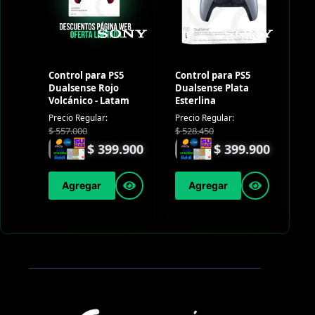
Control para PS5
Control para PS5
Dualsense Rojo
Dualsense Plata
Volcánico - Latam
Esterlina
Precio Regular:
Precio Regular:
$
557.000
$
528.450
$
399.900
$
399.900
Agregar
Agregar