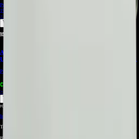
Precio Regular:
$
297.000
198.000
> ver_
> desbloquear oferta_
Acrilico LGP compatible con Samsung
UN43RU7100KXZL, UN43NU7100KXZL - REP-471
Precio Regular:
$
315.000
+
1
$
385.970
> ver_
> desbloquear oferta_
root@ops:~#
cat
PREGUNTAS
[ 0 ]
_
Iniciá sesión
para hacer una pregunta.
Todavía no hay preguntas respondidas. Hacé la primera.
root@ops:~#
cat
RESEÑAS
[ 0 ]
_