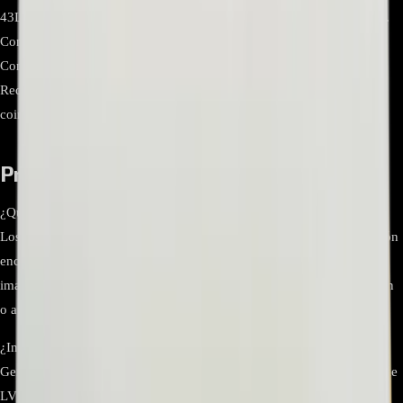
43LT570H0UA.BWMFLJM (verificar por etiqueta del T-CON/panel).
Conexiones Interfaz LVDS/FFC entre main board y panel LCD.
Condición Repuesto OEM (pieza genuina). Notas de instalación
Requiere manipulación antiestática; confirmar código del panel y
coincidencia exacta del P/N antes de instalar.
Preguntas frecuentes
¿Qué señales de falla apuntan a la tarjeta T-CON?
Los síntomas más comunes son pantalla en negro con retroiluminación
encendida, franjas/columnas, media imagen, colores distorsionados o
imagen intermitente. Si el TV enciende y hay luz, pero no hay imagen
o aparece con artefactos, la T-CON suele ser la principal sospechosa.
¿Incluye el cable flex/LVDS?
Generalmente el EAT63915101 se vende como tarjeta T-CON; el cable
LVDS/FFC se comercializa por separado.