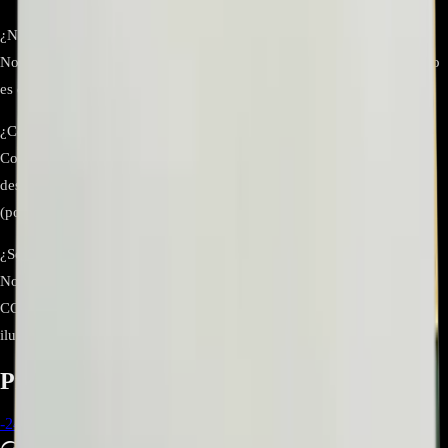
¿Necesita programación o emparejamiento?
No. La T-CON trabaja por hardware con el panel específico. Lo crítico
es que el número de parte y el código de panel coincidan
¿Cómo confirmo compatibilidad con mi modelo exacto?
Comprueba la etiqueta de la T-CON que trae tu TV o consulta el
despiece oficial de tu modelo. Si el repuesto listado es EAT63915101
(posición 200T/Time Control), es compatible.
¿Soluciona problemas de luz de fondo (backlight)?
No. La retroiluminación depende de las barras LED y la fuente; la T-
CON afecta procesamiento/entrega de imagen al panel, no la
iluminación.
Productos relacionados
-
24
%