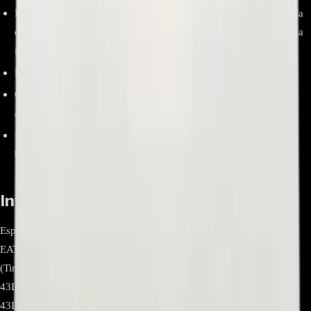
Restablece la imagen cuando hay fallas típicas de T-CON (pantalla
en negro con retroiluminación encendida, franjas verticales, media
imagen, colores lavados).
Pieza OEM 100% original LG para ajuste y desempeño correctos.
Compatibilidad probada en múltiples modelos de 43" y paneles
asociados (ver detalle más abajo).
Instalación directa con conectores LVDS/FFC estándar entre main
board y panel.
Información relevante
Especificación Detalle Marca LG Electronics Número de parte
EAT63915101 (“Time Control / T-CON”). Tipo Tarjeta T-CON
(Timing/Time Control) para TV LCD LED. Compatibilidad
43LK5700PDC.BWCFLJM, 43LK5700PDC.DWCFLUM,
43LM6300PDB, 43LT570H0UA.AWMFLJM,