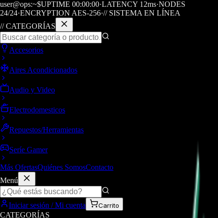
user@ops:~$
UPTIME
00
:
00
:
00
·
LATENCY
12
ms
·
NODES
24/24
·
ENCRYPTION AES-256
·
// SISTEMA EN LÍNEA
// CATEGORÍAS
Accesorios
Aires Acondicionados
Audio y Video
Electrodomesticos
Repuestos/Herramientas
Seríe Gamer
Más Ofertas
Quiénes Somos
Contacto
Menú
Iniciar sesión / Mi cuenta
Carrito
CATEGORÍAS