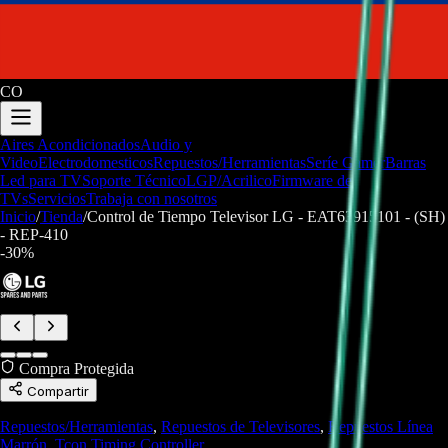
CO
Aires Acondicionados
Audio y
Video
Electrodomesticos
Repuestos/Herramientas
Seríe Gamer
Barras
Led para TV
Soporte Técnico
LGP/Acrilico
Firmware de
TVs
Servicios
Trabaja con nosotros
Inicio
/
Tienda
/
Control de Tiempo Televisor LG - EAT63915101 - (SH)
- REP-410
-
30
%
Compra Protegida
Compartir
Repuestos/Herramientas
,
Repuestos de Televisores
,
Repuestos Línea
Marrón
,
Tcon Timing Controller