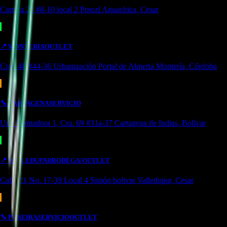
Carrera 24 #8-10 local 2 Potozí Aguachica, Cesar
📍
MONTERIA
OUTLET
Cra 14F #44-36 Urbanización Portal de Almeria Montería, Córdoba
🔧
CARTAGENA
SERVICIO
Urb. Contadora 1, Cra. 69 #31a-37 Cartagena de Indias, Bolívar
📍
VALLEDUPAR
BODEGA/OUTLET
Calle 21 No. 17-39 Local 4 Simón bolivar Valledupar, Cesar
🔧
PEREIRA
SERVICIO
OUTLET