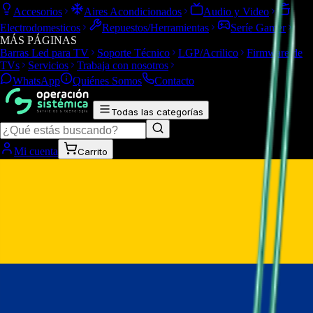
Accesorios
Aires Acondicionados
Audio y Video
Electrodomesticos
Repuestos/Herramientas
Seríe Gamer
MÁS PÁGINAS
Barras Led para TV
Soporte Técnico
LGP/Acrilico
Firmware de
TVs
Servicios
Trabaja con nosotros
WhatsApp
Quiénes Somos
Contacto
Todas las categorías
Mi cuenta
Carrito