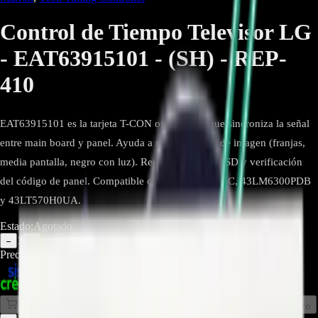
Control de Tiempo Televisor LG
- EAT63915101 - (SH) - REP-
410
EAT63915101 es la tarjeta T-CON original LG que sincroniza la señal
entre main board y panel. Ayuda a resolver fallas de imagen (franjas,
media pantalla, negro con luz). Requiere manejo ESD y verificación
del código de panel. Compatible con 43LK5700PDC, 43LM6300PDB
y 43LT570H0UA.
Estado:
Agotado
1
−
+
Precio Regular:
$
42.857
$
30.000
Comprar en línea
Comprar y Recoger
Añadir al Carrito