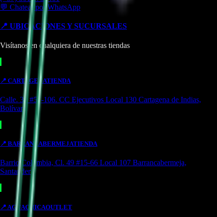
💬 Chatear por WhatsApp
📍 UBICACIONES Y SUCURSALES
Visítanos en cualquiera de nuestras tiendas
📍
CARTAGENA
TIENDA
Calle. 31 #57-106. CC Ejecutivos Local 130 Cartagena de Indias,
Bolívar
📍
BARRANCABERMEJA
TIENDA
Barrio Colombia, Cl. 49 #15-66 Local 107 Barrancabermeja,
Santander
📍
AGUACHICA
OUTLET