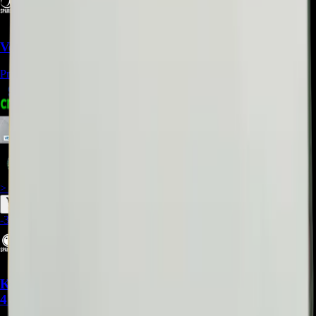
Ventilador Axial Midea 12100105000084 - REP-1449
Precio Regular:
$
180.000
$
156.009
$
143.008
$
136.508
> ver_
> desbloquear oferta_
-
33
%
Kit De Barras Led Compatible Con Televisor
47LA660T - BA036