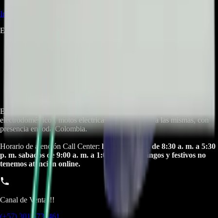
Iniciá sesión
para dejar una reseña.
Este producto aún no tiene reseñas. Sé el primero en opinar.
Empresa especializada en electrodomésticos, repuestos de
electrodomésticos, motos electricas y repuestos para las mismas, con
presencia en toda Colombia.
Horario de atención Call Center:
lunes a viernes de 8:30 a. m. a 5:30
p. m. sabados de 9:00 a. m. a 1:00 p. m. Domingos y festivos no
tenemos atencion online.
Canal de Ventas!!
(+57) 301 5739461