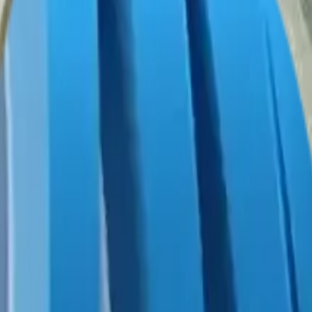
tada, 50 m x 10 mm -Blue Tape 
resistencia térmica superior para aplicaciones electrónicas y de aislam
industriales de precisión.
 m x 10 mm -Blue Tape
 Blue Tape
es un accesorio de alta calidad diseñado específicamente pa
ofrece una fijación confiable que soporta el uso prolongado y condicio
n barras LED, proporcionando estabilidad sin comprometer la estética o 