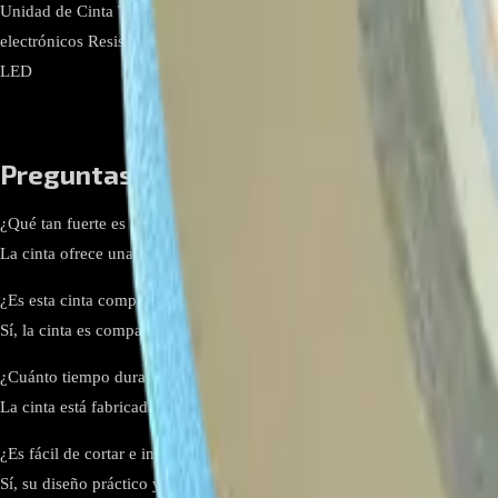
Unidad de Cinta Térmica Importada, 50 m x 10 mm - Blue Tape Ancho 1
electrónicos Resistencia a condiciones Soporta vibraciones, golpes y
LED
Preguntas frecuentes:
¿Qué tan fuerte es la adhesión de esta cinta?
La cinta ofrece una alta adhesión confiable, adecuada para mantener la
¿Es esta cinta compatible con otros dispositivos electrónicos además d
Sí, la cinta es compatible con una amplia gama de dispositivos electrón
¿Cuánto tiempo dura esta cinta bajo condiciones de uso constante?
La cinta está fabricada con materiales resistentes que soportan el paso
¿Es fácil de cortar e instalar la cinta Blue Tape?
Sí, su diseño práctico y longitud suficiente facilitan el corte y la insta