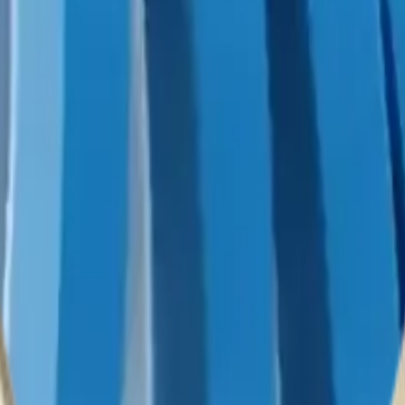
to y seguro.
as barras LED en su lugar incluso bajo uso constante.
oportan el paso del tiempo y condiciones ambientales variables.
exactitud en espacios reducidos sin interferir con otros componentes.
 electrónicos, lo que la hace ideal para reparaciones y ensamblajes d
orte y la instalación, optimizando el tiempo de trabajo.
as barras LED, reduciendo riesgos de daño por vibraciones o golpes.
ción estética sin afectar el diseño del equipo.
nte y económica para asegurar barras LED de manera profesional.