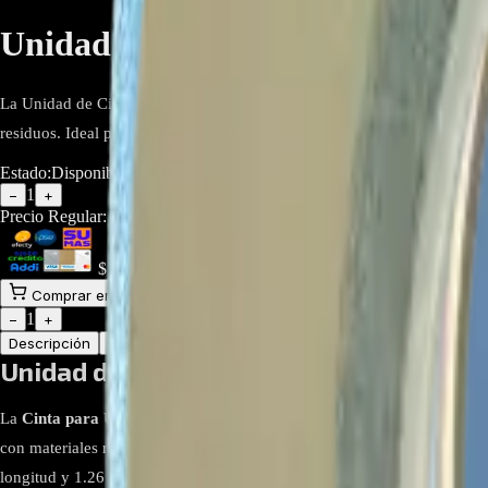
Unidad de Cinta Térmica Impor
La Unidad de Cinta Térmica Importada Blue Tape de 50 m x 10 mm ofrece 
residuos. Ideal para reparaciones, protección de circuitos y ensamblajes 
Estado:
Disponible
1
−
+
Precio Regular:
$
117.000
$
30.000
Comprar en línea
Comprar y Recoger
Añadir al Carrito
1
−
+
Descripción
Atributos
Unidad de Cinta Térmica Importada, 50
La
Cinta para Unidad de Cinta Térmica Importada, 50 m x 10 mm -
con materiales resistentes y adhesivos de gran adherencia, esta cinta 
longitud y 1.26 mm de grosor la hace ideal para aplicaciones precisas e