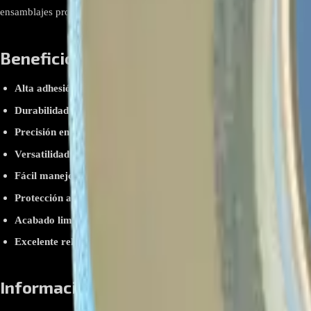
ensamblajes profesionales de barras LED, garantizando un ajuste perfec
Beneficios clave y ventajas:
Alta adhesión confiable:
Ofrece una fijación segura para mantener l
Durabilidad excepcional:
Diseñada con materiales resistentes que s
Precisión en aplicaciones:
Su tamaño compacto permite trabajar con 
Versatilidad de uso:
Compatible con una amplia gama de dispositivos
Fácil manejo:
Su diseño práctico y longitud suficiente facilitan el c
Protección adicional:
Ayuda a prevenir movimientos indeseados de l
Acabado limpio y profesional:
Su delgado grosor asegura una instala
Excelente relación calidad-precio:
Proporciona una solución eficie
Información relevante