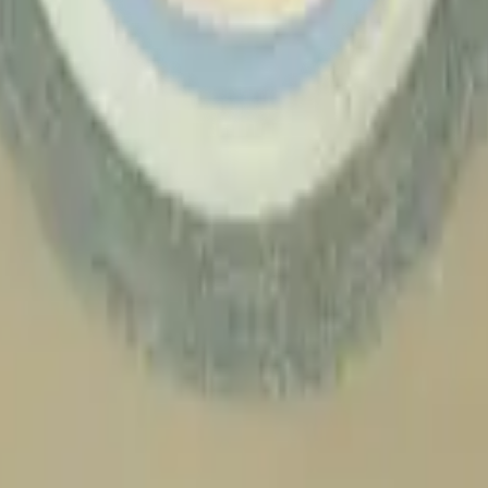
endo riesgos de daño por vibraciones o golpes.
a asegurar barras LED de manera profesional, garantizando un ajuste pe
Blue Tape - BA151