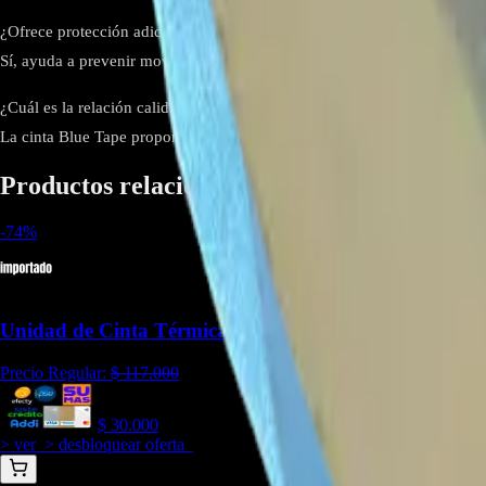
¿Ofrece protección adicional para las barras LED?
Sí, ayuda a prevenir movimientos indeseados de las barras LED, reduci
¿Cuál es la relación calidad-precio de este producto?
La cinta Blue Tape proporciona una solución eficiente y económica par
Productos relacionados
-
74
%
Unidad de Cinta Térmica Importada, 50 m x 10 mm -
Precio Regular:
$
117.000
$
30.000
> ver_
> desbloquear oferta_