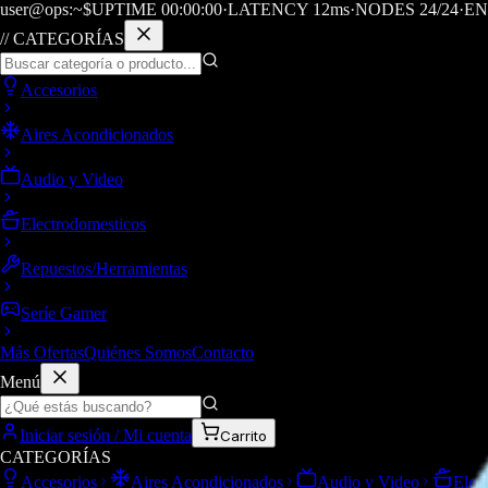
user@ops:~$
UPTIME
00
:
00
:
00
·
LATENCY
12
ms
·
NODES 24/24
·
EN
// CATEGORÍAS
Accesorios
Aires Acondicionados
Audio y Video
Electrodomesticos
Repuestos/Herramientas
Seríe Gamer
Más Ofertas
Quiénes Somos
Contacto
Menú
Iniciar sesión / Mi cuenta
Carrito
CATEGORÍAS
Accesorios
Aires Acondicionados
Audio y Video
Elec