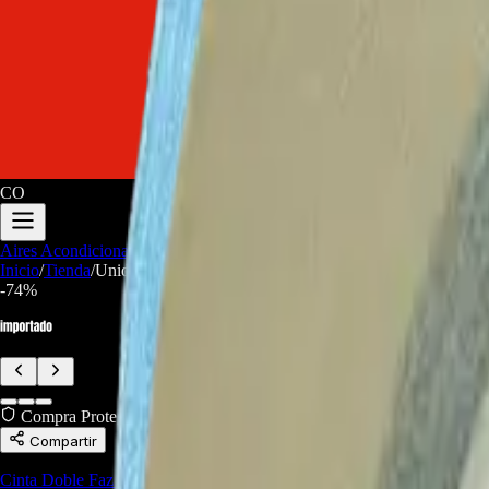
CO
Aires Acondicionados
Audio y Video
Electrodomesticos
Repuestos/Herr
Inicio
/
Tienda
/
Unidad de Cinta Térmica Importada, 50 m x 10 mm -Bl
-
74
%
Compra Protegida
Compartir
Cinta Doble Faz Barras de LED
,
Herramientas Linea Marrón
,
Repuest