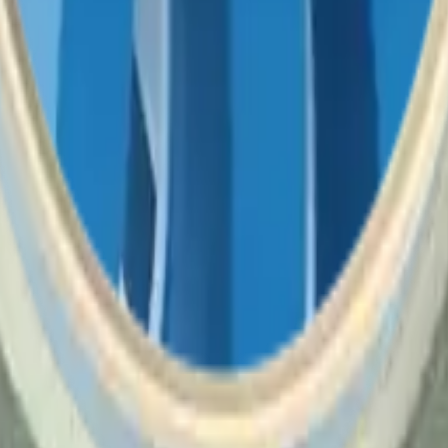
0 mm Longitud 50 m Grosor 1.26 mm Material adhesivo Alta resistencia
 cambios de temperatura Aplicación Fijación y ensamblaje de barras LE
s barras LED en su lugar incluso bajo condiciones de uso constante y vi
e barras LED?
icos, facilitando su uso en reparaciones y ensamblajes profesionales, p
 del tiempo y cambios de temperatura, ofreciendo durabilidad excepciona
lación, optimizando el tiempo de trabajo para los profesionales.