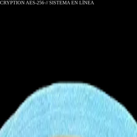
CRYPTION AES-256
·
// SISTEMA EN LÍNEA
trodomesticos
Repuestos/Herramientas
Seríe Gamer