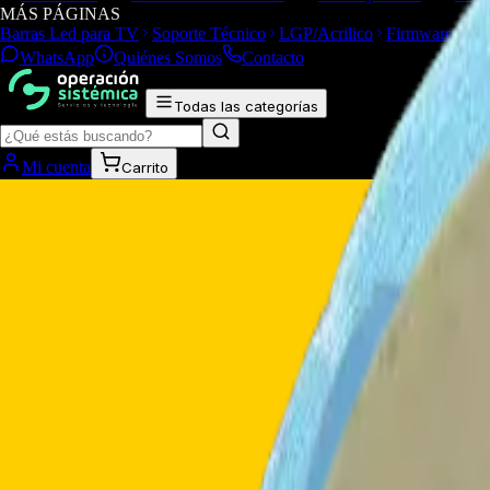
MÁS PÁGINAS
Barras Led para TV
Soporte Técnico
LGP/Acrilico
Firmware de 
WhatsApp
Quiénes Somos
Contacto
Todas las categorías
Mi cuenta
Carrito