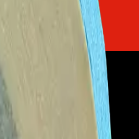
o
Firmware de TVs
Servicios
Trabaja con nosotros