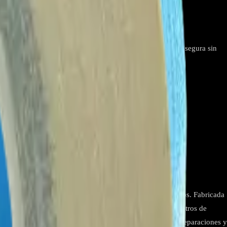
- BA153
iento. Su adhesivo de alta calidad garantiza una fijación segura sin
ra asegurar barras LED en diversos dispositivos electrónicos. Fabricada
nes exigentes. Su tamaño compacto de 5 mm de ancho, 10 metros de
funcionalidad del equipo. Es una solución eficiente para reparaciones y