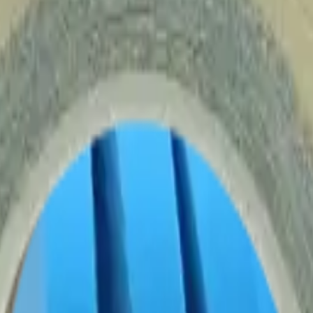
amientas
Seríe Gamer
Barras Led para TV
Soporte Técnico
LGP/Acrilic
ue Tape - BA153
os/Herramientas