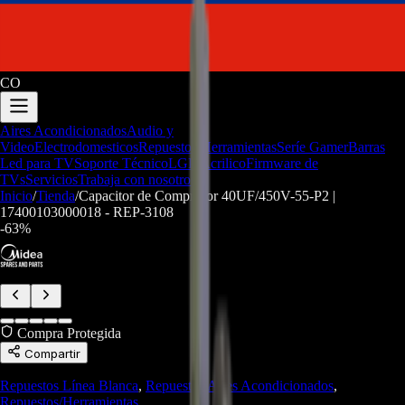
CO
Aires Acondicionados
Audio y
Video
Electrodomesticos
Repuestos/Herramientas
Seríe Gamer
Barras
Led para TV
Soporte Técnico
LGP/Acrilico
Firmware de
TVs
Servicios
Trabaja con nosotros
Inicio
/
Tienda
/
Capacitor de Compresor 40UF/450V-55-P2 |
17400103000018 - REP-3108
-
63
%
Compra Protegida
Compartir
Repuestos Línea Blanca
,
Repuestos Aires Acondicionados
,
Repuestos/Herramientas