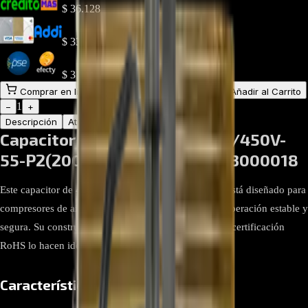
$
36.128
$
33.118
$
31.612
Comprar en línea
Comprar y Recoger
Añadir al Carrito
1
−
+
Descripción
Atributos
Capacitor de Compresor 40UF/450V-
55-P2(2000h) RoHS | 17400103000018
Este capacitor de 40 microfaradios y 450 voltios AC está diseñado para
compresores de aire acondicionado, ofreciendo una operación estable y
segura. Su construcción robusta, protección tipo P2 y certificación
RoHS lo hacen ideal para equipos exigentes.
Características técnicas