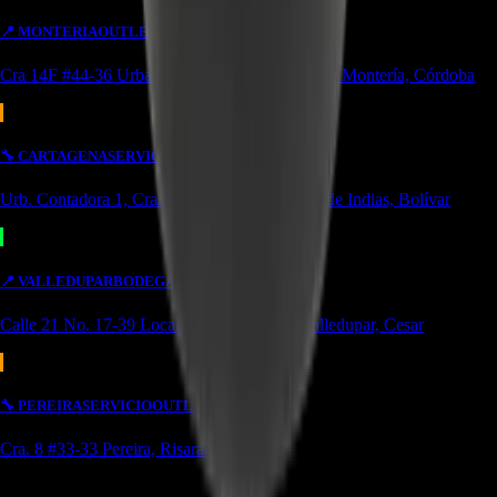
📍
MONTERIA
OUTLET
Cra 14F #44-36 Urbanización Portal de Almeria Montería, Córdoba
🔧
CARTAGENA
SERVICIO
Urb. Contadora 1, Cra. 69 #31a-37 Cartagena de Indias, Bolívar
📍
VALLEDUPAR
BODEGA/OUTLET
Calle 21 No. 17-39 Local 4 Simón bolivar Valledupar, Cesar
🔧
PEREIRA
SERVICIO
OUTLET
Cra. 8 #33-33 Pereira, Risaralda