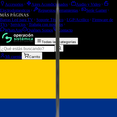
Accesorios
Aires Acondicionados
Audio y Video
Electrodomesticos
Repuestos/Herramientas
Seríe Gamer
MÁS PÁGINAS
Barras Led para TV
Soporte Técnico
LGP/Acrilico
Firmware de
TVs
Servicios
Trabaja con nosotros
WhatsApp
Quiénes Somos
Contacto
Todas las categorías
Mi cuenta
Carrito