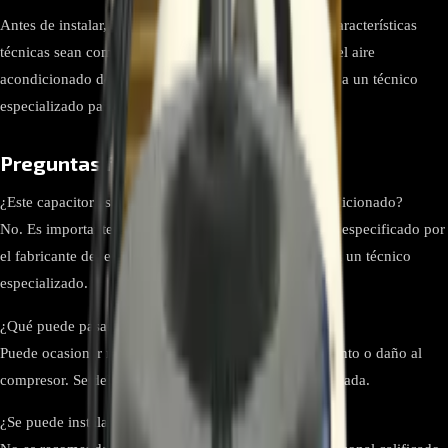
Antes de instalar, asegúrese de que la capacitancia y características
técnicas sean compatibles con su equipo. Desconecte el aire
acondicionado de la corriente y, si es posible, contrate a un técnico
especializado para garantizar una instalación segura.
Preguntas frecuentes
¿Este capacitor es compatible con cualquier aire acondicionado?
No. Es importante verificar la capacitancia y el voltaje especificado por
el fabricante del equipo. Revise el modelo o consulte a un técnico
especializado.
¿Qué puede pasar si se instala un capacitor incorrecto?
Puede ocasionar mal funcionamiento, sobrecalentamiento o daño al
compresor. Se debe usar la capacidad exacta recomendada.
¿Se puede instalar este capacitor sin ser técnico?