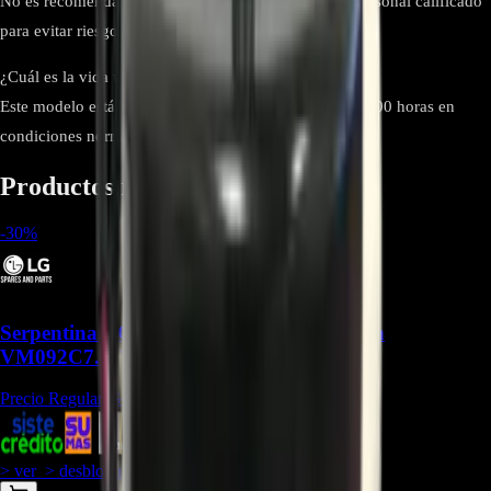
No es recomendable. La instalación debe realizarla personal calificado
para evitar riesgos eléctricos o daños al equipo.
¿Cuál es la vida útil de este capacitor?
Este modelo está diseñado para operar alrededor de 2000 horas en
condiciones normales de uso.
Productos relacionados
-
30
%
Serpentina ACG73444963 Compatible con
VM092C7.UJ0 - REP-2573
Precio Regular:
$
734.450
+
1
$
514.100
> ver_
> desbloquear oferta_