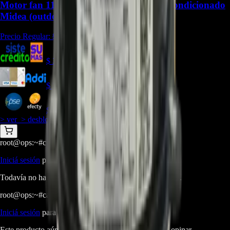
Motor fan 11002012005429 para Aire Acondicionado
Midea (outdoor) - REP-1609
Precio Regular:
$
296.250
$
303.807
$
278.490
$
265.831
> ver_
> desbloquear oferta_
root@ops:~#
cat
PREGUNTAS
[ 0 ]
_
Iniciá sesión
para hacer una pregunta.
Todavía no hay preguntas respondidas. Hacé la primera.
root@ops:~#
cat
RESEÑAS
[ 0 ]
_
Iniciá sesión
para dejar una reseña.
Este producto aún no tiene reseñas. Sé el primero en opinar.