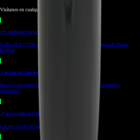
Visítanos en cualquiera de nuestras tiendas
📍
CARTAGENA
TIENDA
Calle. 31 #57-106. CC Ejecutivos Local 130 Cartagena de Indias,
Bolívar
📍
BARRANCABERMEJA
TIENDA
Barrio Colombia, Cl. 49 #15-66 Local 107 Barrancabermeja,
Santander
📍
AGUACHICA
OUTLET
Carrera 24 #8-10 local 2 Potozí Aguachica, Cesar