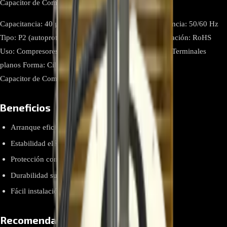
Capacitor de Compresor
Capacitancia: 40 μF Voltaje nominal: 450V AC Frecuencia: 50/60 Hz
Tipo: P2 (autoprotegido) Vida útil: 2000 horas Certificación: RoHS
Uso: Compresores de aire acondicionado Conectores: Terminales
planos Forma: Cilíndrica
Capacitor de Compresor
Beneficios
Arranque eficiente del compresor
Estabilidad eléctrica incluso bajo carga
Protección confiable contra sobrecargas
Durabilidad superior con materiales de alta calidad
Fácil instalación gracias a sus terminales planos
Recomendaciones de instalación