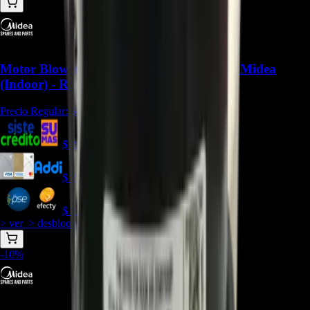
Motor Blower 11002012001871 para Aire Midea
(Indoor) - REP-942
Precio Regular:
$
240.000
$
287.385
$
263.436
$
251.462
> ver_
> desbloquear oferta_
-
10
%