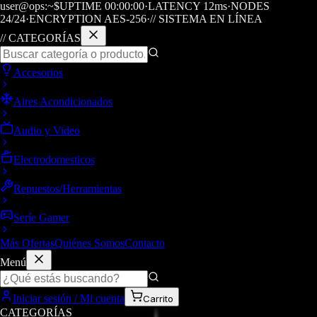
user@ops:~$
UPTIME
00
:
00
:
00
·
LATENCY
12
ms
·
NODES
24/24
·
ENCRYPTION AES-256
·
// SISTEMA EN LÍNEA
// CATEGORÍAS
Accesorios
Aires Acondicionados
Audio y Video
Electrodomesticos
Repuestos/Herramientas
Seríe Gamer
Más Ofertas
Quiénes Somos
Contacto
Menú
Iniciar sesión / Mi cuenta
Carrito
CATEGORÍAS