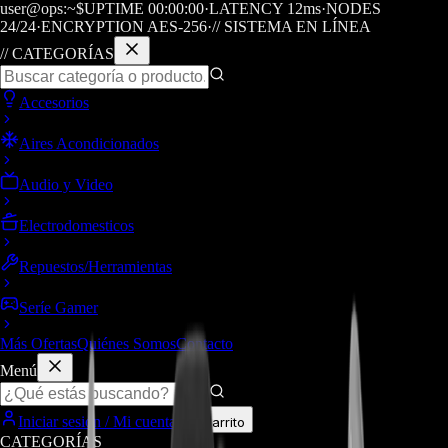
user@ops:~$
UPTIME
00
:
00
:
00
·
LATENCY
12
ms
·
NODES
24/24
·
ENCRYPTION AES-256
·
// SISTEMA EN LÍNEA
// CATEGORÍAS
Accesorios
Aires Acondicionados
Audio y Video
Electrodomesticos
Repuestos/Herramientas
Seríe Gamer
Más Ofertas
Quiénes Somos
Contacto
Menú
Iniciar sesión / Mi cuenta
Carrito
CATEGORÍAS