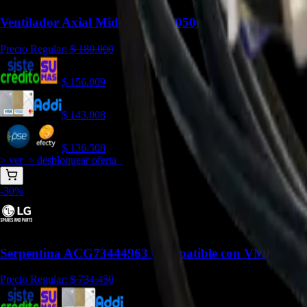
Ventilador Axial Midea 12100105000084 - REP-1449
Precio Regular:
$
180.000
$
156.009
$
143.008
$
136.508
> ver_
> desbloquear oferta_
-
30
%
Serpentina ACG73444963 Compatible con VM092C7.
Precio Regular:
$
734.450