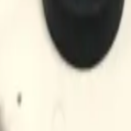
eros de control y sensores, garantizando compatibilidad con model
ntes.
or.
 Tipo Cable arnés (Single Harness) Compatibilidad HON comprenden
sores en aires acondicionados LG HVAC Dimensiones aprox. 2.54 cm ×