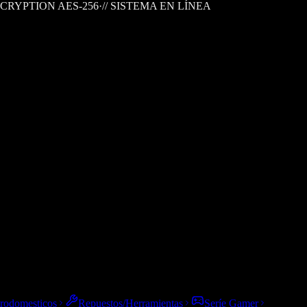
CRYPTION AES-256
·
// SISTEMA EN LÍNEA
trodomesticos
Repuestos/Herramientas
Seríe Gamer