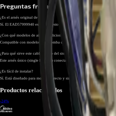
Preguntas frecuentes
¿Es el arnés original de LG?
Sí. El EAD57999940 es un repuesto OEM fabricado por LG, utilizado en
¿Con qué modelos de aire acondicionado LG es compatible?
Compatible con modelos tipo bomba de calor como LAN120HYV, LSN
¿Para qué sirve este cable dentro del sistema?
Este arnés único (single harness) conecta los sensores o tableros intern
¿Es fácil de instalar?
Sí. Está diseñado para montaje directo y simplificado sin necesidad de
Productos relacionados
-
24
%