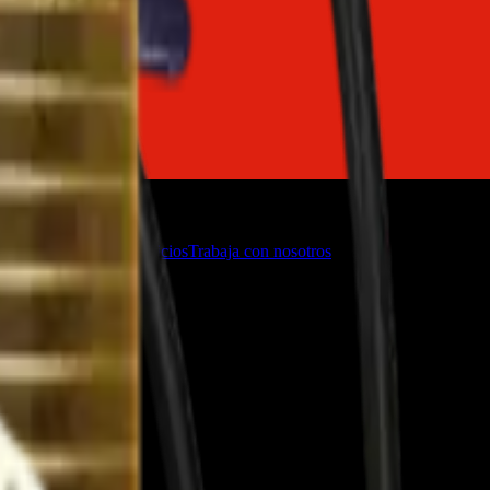
o
Firmware de TVs
Servicios
Trabaja con nosotros