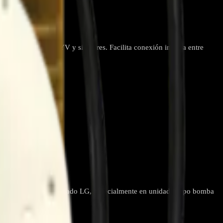
EP-2647
90HYV, LSN120HYV y similares. Facilita conexión interna entre
as de aire acondicionado LG, especialmente en unidades tipo bomba