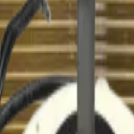
amientas
Seríe Gamer
Barras Led para TV
Soporte Técnico
LGP/Acrilic
onado - REP-2647
Herramientas