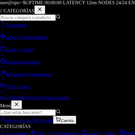
user@ops:~$
UPTIME
00
:
00
:
00
·
LATENCY
12
ms
·
NODES 24/24
·
EN
// CATEGORÍAS
Accesorios
Aires Acondicionados
Audio y Video
Electrodomesticos
Repuestos/Herramientas
Seríe Gamer
Más Ofertas
Quiénes Somos
Contacto
Menú
Iniciar sesión / Mi cuenta
Carrito
CATEGORÍAS
Accesorios
Aires Acondicionados
Audio y Video
Elec