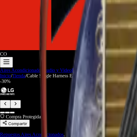
CO
Aires Acondicionados
Audio y Video
Electrodomesticos
Repuestos/Herr
Inicio
/
Tienda
/
Cable Single Harness EAD57999940 Para aire acondici
-
30
%
Compra Protegida
Compartir
Repuestos Aires Acondicionados
,
Repuestos Línea Blanca
,
Repuestos/