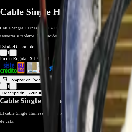
Cable Single Harness EAD579999
Cable Single Harness LG EAD57999940, repuesto original para aire a
sensores y tableros. Instalación directa y segura en equipos HVAC LG.
Estado:
Disponible
1
−
+
Precio Regular:
$
171.429
$
120.000
Comprar en línea
Comprar y Recoger
Añadir al Carrito
1
−
+
Descripción
Atributos
Cable Single Harness EAD57999940 Par
El cable Single Harness LG con referencia EAD57999940 es un repuest
de calor.