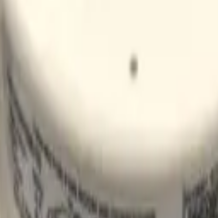
 sistemas tipo bomba de calor y aire acondicionado.
120HYV, LAN090HYV, LSN090HYV y otras referencias similares.
os, garantizando comunicación eléctrica segura y estable.
 adaptaciones o modificaciones complejas.