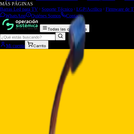
MÁS PÁGINAS
Barras Led para TV
Soporte Técnico
LGP/Acrilico
Firmware de 
WhatsApp
Quiénes Somos
Contacto
Todas las categorías
Mi cuenta
Carrito