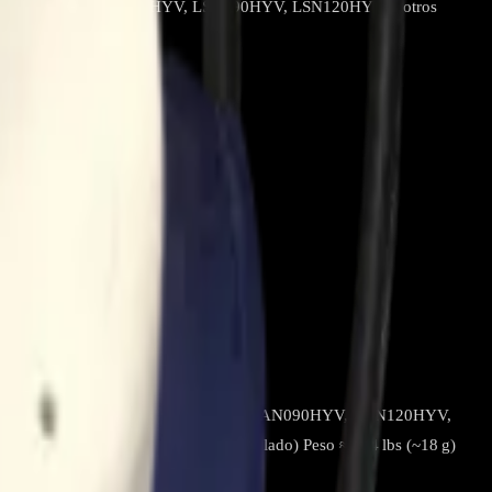
os como LAN090HYV, LAN120HYV, LSN090HYV, LSN120HYV y otros
 sistemas LG tipo bomba de calor como LAN090HYV, LAN120HYV,
 2.54 cm × 2.54 cm (1 pulgada por lado) Peso ≈0.04 lbs (~18 g)