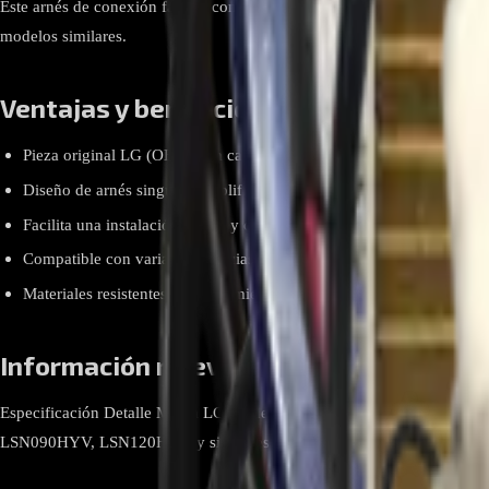
Este arnés de conexión facilita comunicaciones seguras entre tabl
modelos similares.
Ventajas y beneficios
Pieza original LG (OEM) con calidad y tolerancia garantizadas.
Diseño de arnés singular simplificado para integración directa.
Facilita una instalación rápida y conectividad segura entre compone
Compatible con varias referencias de sistemas LG tipo bomba de cal
Materiales resistentes y recubrimiento adecuado para uso en HVAC.
Información relevante
Especificación Detalle Marca LG Modelo / Referencia EAD57999940
LSN090HYV, LSN120HYV y similares Uso Conexión entre tableros y sen