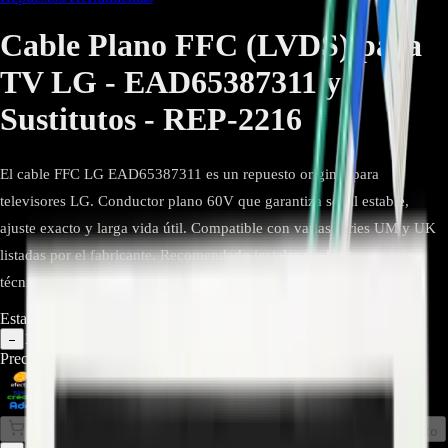
Cable Plano FFC (LVDS) para
TV LG - EAD65387311 y
Sustitutos - REP-2216
El cable FFC LG EAD65387311 es un repuesto original para
televisores LG. Conductor plano 60V que garantiza señal estable,
ajuste exacto y larga vida útil. Compatible con varias series UM y UK
listadas por el fabricante. Recomendado instalar mediante servicio
técnico autorizado.
Estado:
Agotado
1
−
+
Precio Regular:
$
105.000
$
50.000
Comprar en línea
Comprar y Recoger
Añadir al Carrito