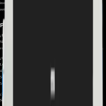
instalación LG recomienda instalación por centro de servicio
autorizado Categoría Cabos (LG)
Preguntas frecuentes
¿Este cable es original y cuál es su clasificación?
Sí, es un repuesto original LG. La ficha oficial lo describe como
conductor plano FFC con clasificación 60V y código M-20PKL-FF23.
¿Con qué modelos es compatible oficialmente?
LG Brasil lista compatibilidad con 43UM7500PSB.BWZ,
43UM7510PSB.BWZ, 43UM751C0SB.BWZ, 49UU770H.AUS,
50UM7500PSB.AWZ, 50UM7500PSB.BWZ, 50UM7510PSB.BWZ y
50UM751C0SB.BWZ.
¿Puedo instalarlo por mi cuenta?
Se recomienda que la instalación la realice un servicio técnico