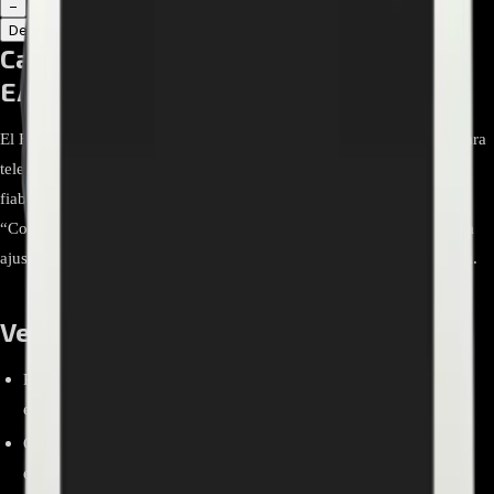
1
−
+
Descripción
Atributos
Cable Plano FFC (LVDS) para TV LG -
EAD63990511 y Sustitutos
El EAD65387311 es un cable plano flexible (FFC) original de LG para
televisores, diseñado para la transmisión de señal interna con alta
fiabilidad. Según la ficha oficial de LG Brasil, está clasificado como
“Condutor elétrico plano FFC, 60V, M-20PKL-FF23”, fabricado para
ajustarse a modelos específicos y mantener el rendimiento de fábrica.
Ventajas y beneficios
Pieza original LG con ajuste y confiabilidad conforme a
especificación.
Clasificación 60V (M-20PKL-FF23) para transmisión de señal
estable.