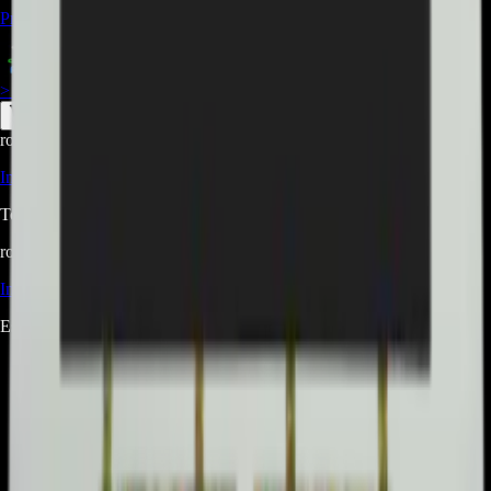
Precio Regular:
$
1.478.000
$
739.000
> ver_
> desbloquear oferta_
root@ops:~#
cat
PREGUNTAS
[ 0 ]
_
Iniciá sesión
para hacer una pregunta.
Todavía no hay preguntas respondidas. Hacé la primera.
root@ops:~#
cat
RESEÑAS
[ 0 ]
_
Iniciá sesión
para dejar una reseña.
Este producto aún no tiene reseñas. Sé el primero en opinar.