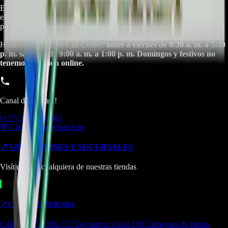
Empresa especializada en electrodomésticos, repuestos de
electrodomésticos, motos electricas y repuestos para las mismas, con
presencia en toda Colombia.
Horario de atención Call Center:
lunes a viernes de 8:30 a. m. a 5:30
p. m. sabados de 9:00 a. m. a 1:00 p. m. Domingos y festivos no
tenemos atencion online.
Canal de Ventas!!
(+57) 301 5739461
💬 Chatear por WhatsApp
📍 UBICACIONES Y SUCURSALES
Visítanos en cualquiera de nuestras tiendas
📍
CARTAGENA
TIENDA
Calle. 31 #57-106. CC Ejecutivos Local 130 Cartagena de Indias,