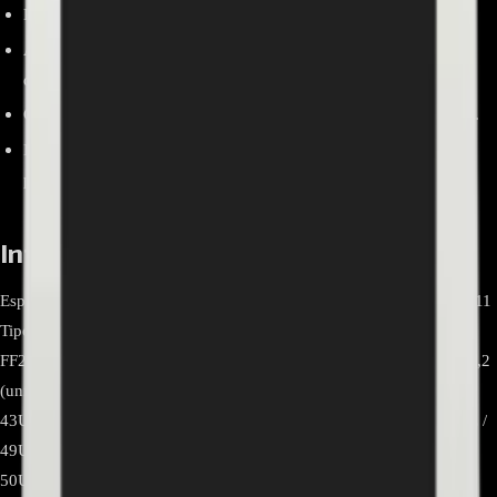
Perfil delgado y flexible que facilita el ruteo interno del TV.
Ayuda a corregir artefactos de imagen causados por cables
deteriorados.
Compatibilidades oficiales publicadas por LG y soporte posventa.
Instalación recomendada por servicio técnico autorizado para
preservar garantía.
Información relevante
Especificación Detalle Marca LG Modelo / N.° de parte EAD65387311
Tipo Cable plano FFC para TV; clasificación 60V; código M-20PKL-
FF23 Dimensiones (ficha LG BR) Ancho 30; Alto 0,5; Profundidad 2,2
(unidad no especificada por LG) Compatibilidad oficial (LG)
43UM7500PSB.BWZ / 43UM7510PSB.BWZ / 43UM751C0SB.BWZ /
49UU770H.AUS / 50UM7500PSB.AWZ / 50UM7500PSB.BWZ /
50UM7510PSB.BWZ / 50UM751C0SB.BWZ Recomendación de