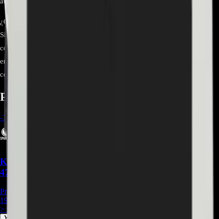
autorizado LG para evitar daños.
¿Cómo sé si necesito cambiar este cable?
Síntomas comunes de cable FFC dañado incluyen líneas en pantalla,
colores distorsionados, parpadeos o ausencia de imagen pese a
encender. Antes de reemplazar, verifica conexión y orientación del
conector.
Productos relacionados
-
33
%
Kit De Barras Led Compatible Con Televisor
47LA660T - BA036
Precio Regular:
$
297.000
198.000
> ver_
> desbloquear oferta_