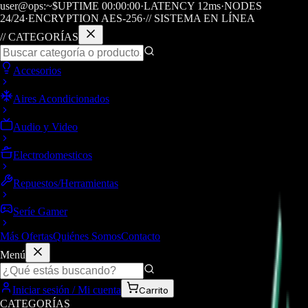
user@ops:~$
UPTIME
00
:
00
:
00
·
LATENCY
12
ms
·
NODES
24/24
·
ENCRYPTION AES-256
·
// SISTEMA EN LÍNEA
// CATEGORÍAS
Accesorios
Aires Acondicionados
Audio y Video
Electrodomesticos
Repuestos/Herramientas
Seríe Gamer
Más Ofertas
Quiénes Somos
Contacto
Menú
Iniciar sesión / Mi cuenta
Carrito
CATEGORÍAS