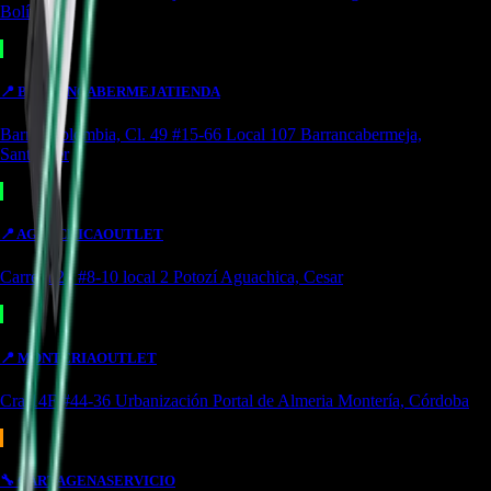
Bolívar
📍
BARRANCABERMEJA
TIENDA
Barrio Colombia, Cl. 49 #15-66 Local 107 Barrancabermeja,
Santander
📍
AGUACHICA
OUTLET
Carrera 24 #8-10 local 2 Potozí Aguachica, Cesar
📍
MONTERIA
OUTLET
Cra 14F #44-36 Urbanización Portal de Almeria Montería, Córdoba
🔧
CARTAGENA
SERVICIO