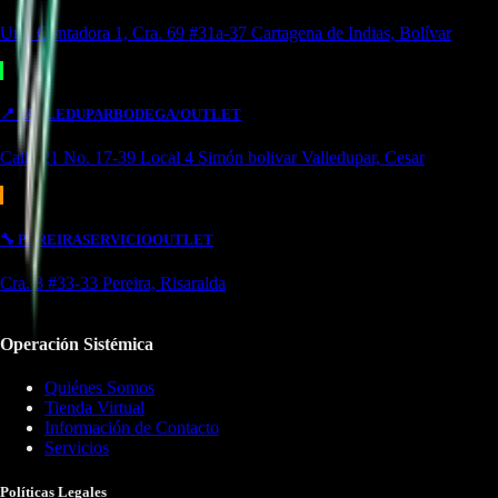
Urb. Contadora 1, Cra. 69 #31a-37 Cartagena de Indias, Bolívar
📍
VALLEDUPAR
BODEGA/OUTLET
Calle 21 No. 17-39 Local 4 Simón bolivar Valledupar, Cesar
🔧
PEREIRA
SERVICIO
OUTLET
Cra. 8 #33-33 Pereira, Risaralda
Operación Sistémica
Quiénes Somos
Tienda Virtual
Información de Contacto
Servicios
Políticas Legales