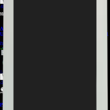
-
6
%
Acrilico LGP compatible con Samsung
UN43RU7100KXZL, UN43NU7100KXZL - REP-471
Precio Regular:
$
315.000
$
385.970
$
296.900
> ver_
> desbloquear oferta_
-
50
%
Panel LCD-TFT LG EAJ65288801 49" - REP-428