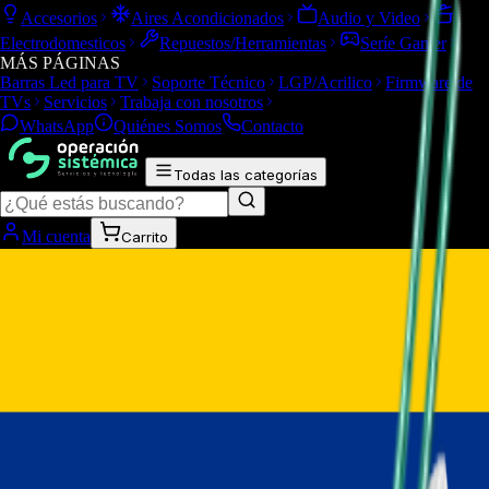
Accesorios
Aires Acondicionados
Audio y Video
Electrodomesticos
Repuestos/Herramientas
Seríe Gamer
MÁS PÁGINAS
Barras Led para TV
Soporte Técnico
LGP/Acrilico
Firmware de
TVs
Servicios
Trabaja con nosotros
WhatsApp
Quiénes Somos
Contacto
Todas las categorías
Mi cuenta
Carrito