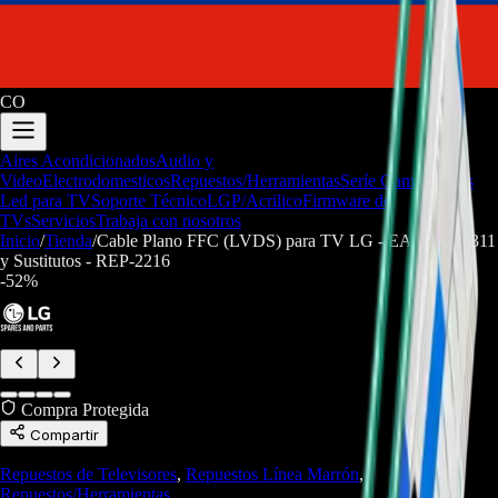
CO
Aires Acondicionados
Audio y
Video
Electrodomesticos
Repuestos/Herramientas
Seríe Gamer
Barras
Led para TV
Soporte Técnico
LGP/Acrilico
Firmware de
TVs
Servicios
Trabaja con nosotros
Inicio
/
Tienda
/
Cable Plano FFC (LVDS) para TV LG - EAD65387311
y Sustitutos - REP-2216
-
52
%
Compra Protegida
Compartir
Repuestos de Televisores
,
Repuestos Línea Marrón
,
Repuestos/Herramientas