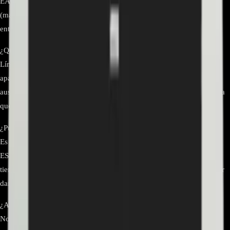
EAD63990503. Adicionalmente, consulta el despiece de tu modelo
(manual de servicio o etiqueta del panel) para confirmar que el cable
entre main y T-Con corresponde a este número de parte.
¿Qué síntomas indican que debo reemplazar el cable flex LVDS?
Líneas verticales/horizontales, parpadeos, imagen que
aparece/desaparece al mover el cable, colores distorsionados o
ausencia total de video con audio presente. Antes de cambiarlo, revisa
que los conectores FFC estén bien trabados y sin suciedad.
¿Puedo instalarlo por mi cuenta?
Es un reemplazo relativamente sencillo, pero requiere manipulación
ESD y cuidado al insertar el flex para no dañar las pestañas. Si no
tienes experiencia, se recomienda que lo realice un técnico para evitar
daños en la T-Con o la main board.
¿Alguna recomendación de montaje para evitar daños?
No hagas pliegues cerrados ni torsiones; guía el cable por la ruta