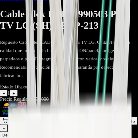
Cable Flex EAD63990503 Para
TV LG (SH) - REP-213
Repuesto Cable Flex EAD63990503 para TV LG. Cinta FFC de alta
calidad que une la main board con la T-CON/panel, corrige líneas,
parpadeos o pantalla negra. Compatible con varios modelos LG.
Recomendable instalación profesional. Garantía por defectos de
fabricación.
Estado:
Disponible
1
−
+
Precio Regular:
$
34.000
$
23.800
Comprar en línea
Comprar y Recoger
Añadir al Carrito
1
−
+
Descripción
Atributos