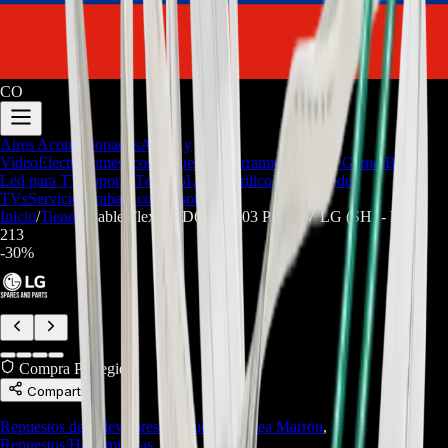
CO
Aires Acondicionados
Audio y
Video
Electrodomesticos
Repuestos/Herramientas
Seríe Gamer
Barras
Led para TV
Soporte Técnico
LGP/Acrilico
Firmware de
TVs
Servicios
Trabaja con nosotros
Inicio
/
Tienda
/
Cable Flex EAD63990503 Para TV LG (SH) - REP-
213
-
30
%
Compra Protegida
Compartir
Repuestos de Televisores
,
Repuestos Línea Marrón
,
Repuestos/Herramientas