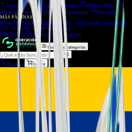
Accesorios
Aires Acondicionados
Audio y Video
Electrodomesticos
Repuestos/Herramientas
Seríe Gamer
MÁS PÁGINAS
Barras Led para TV
Soporte Técnico
LGP/Acrilico
Firmware de
TVs
Servicios
Trabaja con nosotros
WhatsApp
Quiénes Somos
Contacto
Todas las categorías
Mi cuenta
Carrito