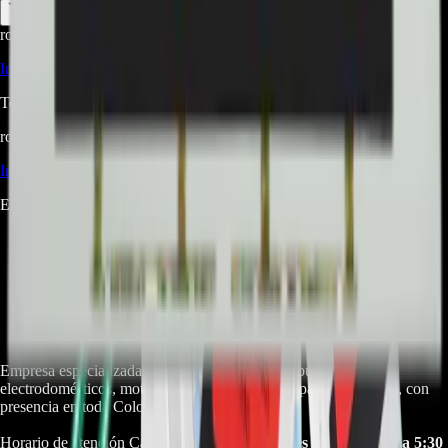
root@ops:~#
cat
PREGUNTAS
[ 0 ]
_
Iniciá sesión
para hacer una pregunta.
Todavía no hay preguntas respondidas. Hacé la primera.
root@ops:~#
cat
RESEÑAS
[ 0 ]
_
Iniciá sesión
para dejar una reseña.
Este producto aún no tiene reseñas. Sé el primero en opinar.
Empresa especializada en electrodomésticos, repuestos de
electrodomésticos, motos electricas y repuestos para las mismas, con
presencia en toda Colombia.
Horario de atención Call Center:
lunes a viernes de 8:30 a. m. a 5:30