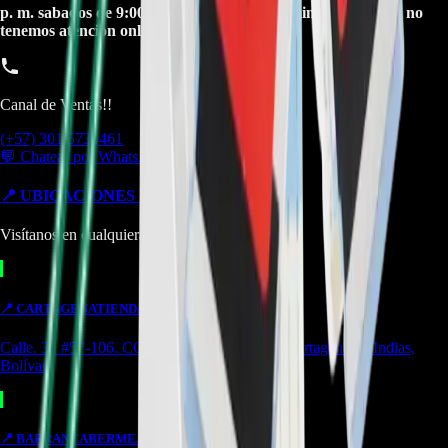
p. m. sabados de 9:00 a. m. a 1:00 p. m. Domingos y festivos no
tenemos atencion online.
Canal de Ventas!!
(+57) 301 5739461
💬 Chatear por WhatsApp
📍 UBICACIONES Y SUCURSALES
Visítanos en cualquiera de nuestras tiendas
📍
CARTAGENA
TIENDA
Calle. 31 #57-106. CC Ejecutivos Local 130 Cartagena de Indias,
Bolívar
📍
BARRANCABERMEJA
TIENDA