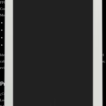
FFC de inserción a presión con pestaña de retención Aplicación
Conexión de main board a T-Con / módulo de panel Compatibilidad
Modelos confirmados
LG 49LJ594V-ZA
LG 49LK5900PLA
LG 49LJ624V-ZC
LG 49LJ5500 (variantes regionales)
Identificación visual Código “EAD63990503” impreso en etiqueta del
cable Instalación Inserción alineada en zócalos FFC; asegurar pestañas;
evitar pliegues cerrados
Preguntas frecuentes
¿Cómo confirmo que este flex es compatible con mi TV LG?
Localiza el flex original y verifica que el código impreso sea