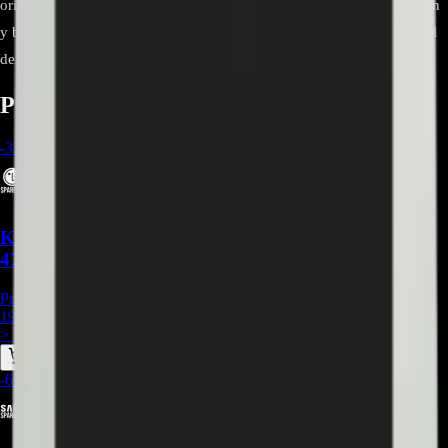
original del chasis. Inserta el flex recto, verifica la marca de alineación
y bloquea las pestañas de cada zócalo. Comprueba continuidad visual
de las pistas y que no haya mordeduras o cortes.
Productos relacionados
-
33
%
Kit De Barras Led Compatible Con Televisor
47LA660T - BA036
Precio Regular:
$
297.000
198.000
> ver_
> desbloquear oferta_
-
6
%