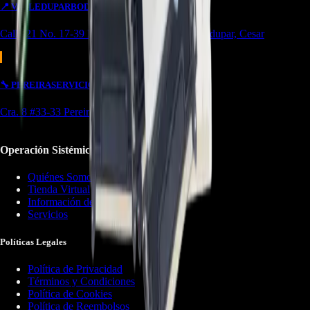
📍
VALLEDUPAR
BODEGA/OUTLET
Calle 21 No. 17-39 Local 4 Simón bolivar Valledupar, Cesar
🔧
PEREIRA
SERVICIO
OUTLET
Cra. 8 #33-33 Pereira, Risaralda
Operación Sistémica
Quiénes Somos
Tienda Virtual
Información de Contacto
Servicios
Políticas Legales
Política de Privacidad
Términos y Condiciones
Política de Cookies
Política de Reembolsos