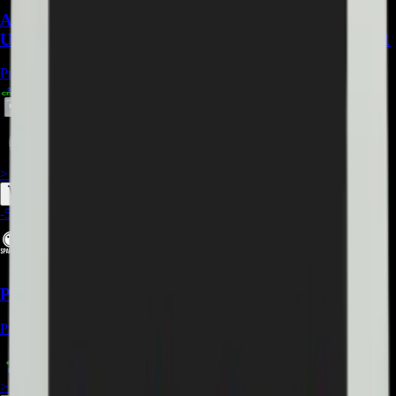
Acrilico LGP compatible con Samsung
UN43RU7100KXZL, UN43NU7100KXZL - REP-471
Precio Regular:
$
315.000
$
385.970
$
296.900
> ver_
> desbloquear oferta_
-
50
%
Panel LCD-TFT LG EAJ65288801 49" - REP-428
Precio Regular:
$
1.478.000
$
739.000
> ver_
> desbloquear oferta_