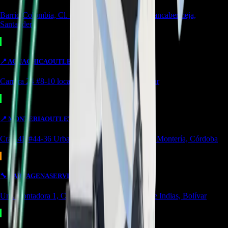
Barrio Colombia, Cl. 49 #15-66 Local 107 Barrancabermeja,
Santander
📍
AGUACHICA
OUTLET
Carrera 24 #8-10 local 2 Potozí Aguachica, Cesar
📍
MONTERIA
OUTLET
Cra 14F #44-36 Urbanización Portal de Almeria Montería, Córdoba
🔧
CARTAGENA
SERVICIO
Urb. Contadora 1, Cra. 69 #31a-37 Cartagena de Indias, Bolívar