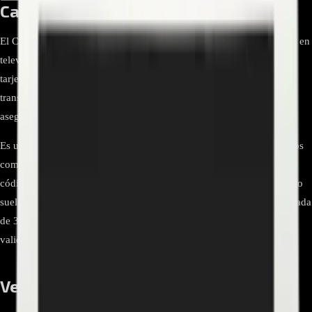
Cable Flex EAD63990503 para TV LG
El Cable Flex EAD63990503 es un cable plano FFC/LVDS utilizado en
televisores LG para la interconexión interna entre la main board y la
tarjeta T-Con (o módulo de panel, según el modelo). Su función es
transportar señales de video y control con baja interferencia,
asegurando imagen estable y correcta sincronización.
Es un repuesto de reemplazo directo por número de parte. En equipos
compatibles se identifica visualmente por su conector tipo FFC y el
código EAD63990503 impreso en la etiqueta. En listados de repuesto
suele describirse como “LVDS/Flat 51 pines”, con longitud aproximada
de 325 mm (puede variar por lote/modelo), por lo que es importante
validar el código antes de comprar.
Ventajas y beneficios