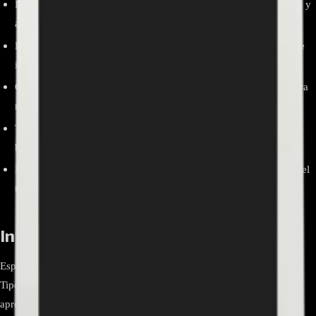
Reemplazo directo por número de parte: evita incompatibilidades y
ajustes mecánicos.
Restaura video estable cuando hay líneas, parpadeos o pérdida de
imagen por flex dañado.
Conectores FFC de inserción rápida con pestaña de seguridad para
montaje sencillo.
Transmisión confiable de señales LVDS entre main y T-Con con
baja diafonía.
Material flexible que permite guiado interno sin forzar el chasis del
televisor.
Información relevante
Especificación Detalle Marca LG Electronics Modelo EAD63990503
Tipo Cable Flex FFC/LVDS para interconexión interna Longitud
aproximada ~325 mm (puede variar según lote/modelo) Conectores