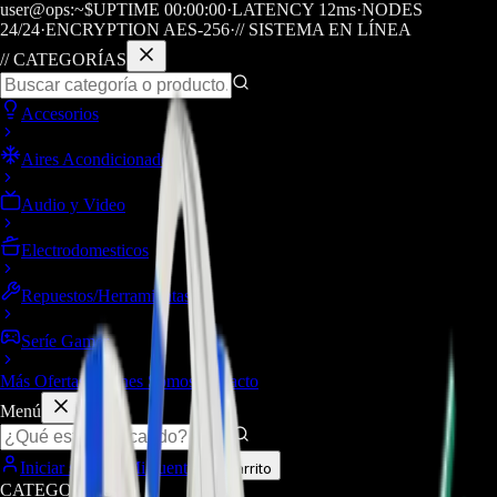
user@ops:~$
UPTIME
00
:
00
:
00
·
LATENCY
12
ms
·
NODES
24/24
·
ENCRYPTION AES-256
·
// SISTEMA EN LÍNEA
// CATEGORÍAS
Accesorios
Aires Acondicionados
Audio y Video
Electrodomesticos
Repuestos/Herramientas
Seríe Gamer
Más Ofertas
Quiénes Somos
Contacto
Menú
Iniciar sesión / Mi cuenta
Carrito
CATEGORÍAS