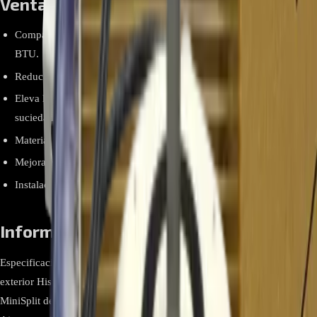
Ventajas y beneficios
Compatible con unidades exteriores Hisense de 9.000 y 12.000
BTU.
Reduce vibraciones y evita desplazamientos del compresor.
Eleva la unidad exterior para prevenir corrosión, humedad y
suciedad.
Material resistente y anticorrosivo ideal para exteriores.
Mejora el flujo de aire y la eficiencia del sistema de refrigeración.
Instalación segura con puntos de fijación para mayor estabilidad.
Información relevante
Especificación Detalle Tipo Base Pie de Amigos / Soporte para unidad
exterior Hisense Compatibilidad Aires acondicionados Hisense
MiniSplit de 9.000 BTU,