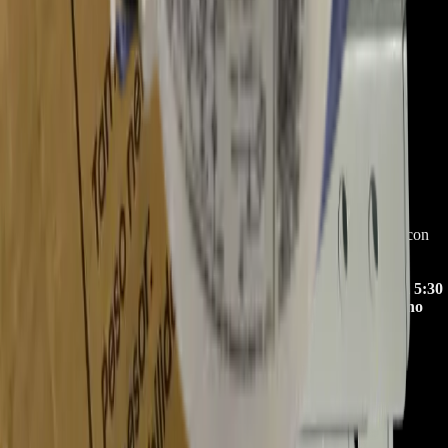
Iniciá sesión
para dejar una reseña.
Este producto aún no tiene reseñas. Sé el primero en opinar.
Empresa especializada en electrodomésticos, repuestos de
electrodomésticos, motos electricas y repuestos para las mismas, con
presencia en toda Colombia.
Horario de atención Call Center:
lunes a viernes de 8:30 a. m. a 5:30
p. m. sabados de 9:00 a. m. a 1:00 p. m. Domingos y festivos no
tenemos atencion online.
Canal de Ventas!!
(+57) 301 5739461