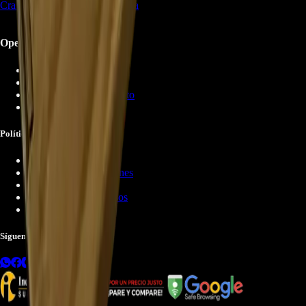
Cra. 8 #33-33 Pereira, Risaralda
Operación Sistémica
Quiénes Somos
Tienda Virtual
Información de Contacto
Servicios
Políticas Legales
Política de Privacidad
Términos y Condiciones
Política de Cookies
Política de Reembolsos
Políticas de Garantía
Síguenos