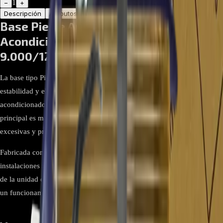
1
−
+
Descripción
Atributos
Base Pie de Amigos Para Aire
Acondicionado Hisense MiniSplit
9.000/12.000 BTU
La base tipo Pie de Amigos es un soporte diseñado para brindar
estabilidad y elevación a las unidades exteriores de aires
acondicionados Hisense MiniSplit de 9.000 y 12.000 BTU. Su función
principal es mantener el compresor firme, evitando vibraciones
excesivas y protegiéndolo del contacto directo con el suelo.
Fabricada con materiales de alta resistencia, esta base es ideal para
instalaciones residenciales y comerciales, ya que mejora la ventilación
de la unidad exterior, evita daños por humedad o suciedad y garantiza
un funcionamiento seguro y duradero del aire acondicionado Hisense.