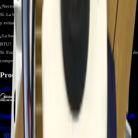
¿Necesita perforación para montarse correctamente?
Sí. La base debe fijarse al piso o plataforma para garantizar estabilidad
y evitar desplazamientos durante el funcionamiento.
¿La base soporta el peso de las unidades Hisense de 9.000 y 12.000
BTU?
Sí. Está diseñada para soportar de manera segura el peso y vibración de
compresores en estas capacidades.
Productos relacionados
-
24
%
Ventilador Axial Midea 12100105000084 - REP-1449
Precio Regular:
$
180.000