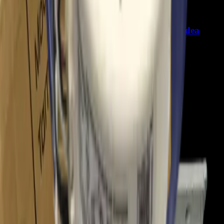
Motor Blower 11002012001871 para Aire Midea
(Indoor) - REP-942
Precio Regular:
$
240.000
$
287.385
$
263.436
$
251.462
> ver_
> desbloquear oferta_
root@ops:~#
cat
PREGUNTAS
[ 0 ]
_
Iniciá sesión
para hacer una pregunta.
Todavía no hay preguntas respondidas. Hacé la primera.
root@ops:~#
cat
RESEÑAS
[ 0 ]
_