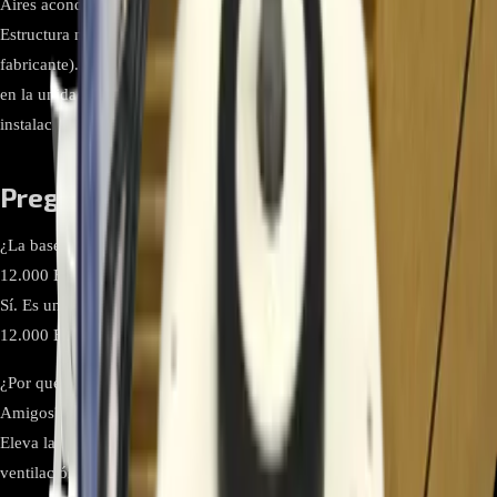
Aires acondicionados Hisense MiniSplit de 12.000 BTU. Material
Estructura metálica anticorrosiva o polímero reforzado (según
fabricante). Función principal Elevar, estabilizar y reducir vibraciones
en la unidad exterior Hisense. Instalación Requiere fijación al piso;
instalación recomendada por técnico especializado.
Preguntas frecuentes
¿La base es compatible con todos los MiniSplit Hisense de 9.000 y
12.000 BTU?
Sí. Es un soporte universal para unidades exteriores Hisense de 9.000 y
12.000 BTU que comparten puntos de montaje similares.
¿Por qué es importante instalar la unidad exterior sobre una base Pie de
Amigos?
Eleva la unidad para evitar humedad, reduce vibraciones, mejora la
ventilación y aumenta la vida útil del compresor Hisense.