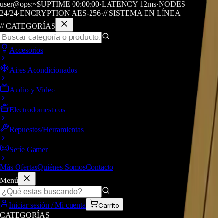
user@ops:~$
UPTIME
00
:
00
:
00
·
LATENCY
12
ms
·
NODES
24/24
·
ENCRYPTION AES-256
·
// SISTEMA EN LÍNEA
// CATEGORÍAS
Accesorios
Aires Acondicionados
Audio y Video
Electrodomesticos
Repuestos/Herramientas
Seríe Gamer
Más Ofertas
Quiénes Somos
Contacto
Menú
Iniciar sesión / Mi cuenta
Carrito
CATEGORÍAS