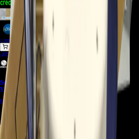
$
156.009
$
143.008
$
136.508
> ver_
> desbloquear oferta_
-
30
%
Serpentina ACG73444963 Compatible con
VM092C7.UJ0 - REP-2573
Precio Regular:
$
734.450
$
514.100
> ver_
> desbloquear oferta_