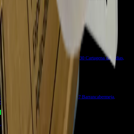
💬 Chatear por WhatsApp
📍 UBICACIONES Y SUCURSALES
Visítanos en cualquiera de nuestras tiendas
📍
CARTAGENA
TIENDA
Calle. 31 #57-106. CC Ejecutivos Local 130 Cartagena de Indias,
Bolívar
📍
BARRANCABERMEJA
TIENDA
Barrio Colombia, Cl. 49 #15-66 Local 107 Barrancabermeja,
Santander
📍
AGUACHICA
OUTLET