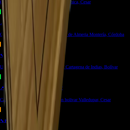
Carrera 24 #8-10 local 2 Potozí Aguachica, Cesar
📍
MONTERIA
OUTLET
Cra 14F #44-36 Urbanización Portal de Almeria Montería, Córdoba
🔧
CARTAGENA
SERVICIO
Urb. Contadora 1, Cra. 69 #31a-37 Cartagena de Indias, Bolívar
📍
VALLEDUPAR
BODEGA/OUTLET
Calle 21 No. 17-39 Local 4 Simón bolivar Valledupar, Cesar
🔧
PEREIRA
SERVICIO
OUTLET