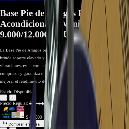
Base Pie de Amigos Para Aire
Acondicionado MiniSplit
9.000/12.000 BTU - IAC-15
La Base Pie de Amigos para MiniSplit Hisense 9.000 y 12.000 BTU
brinda soporte elevado y estable para la unidad exterior. Reduce
vibraciones, evita contacto con humedad, mejora la ventilación del
compresor y garantiza una instalación segura y duradera. Ideal para
mejorar el rendimiento del sistema en exteriores.
Estado:
Disponible
1
−
+
Precio Regular:
$
57.143
$
40.000
Comprar en línea
Comprar y Recoger
Añadir al Carrito