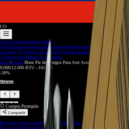
CO
Aires Acondicionados
Audio y
Video
Electrodomesticos
Repuestos/Herramientas
Seríe Gamer
Barras
Led para TV
Soporte Técnico
LGP/Acrilico
Firmware de
TVs
Servicios
Trabaja con nosotros
Inicio
/
Tienda
/
Base Pie de Amigos Para Aire Acondicionado MiniSplit
9.000/12.000 BTU - IAC-15
-
30
%
Compra Protegida
Compartir
Repuestos Aires Acondicionados
,
Repuestos Línea Blanca
,
Repuestos/Herramientas