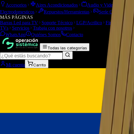
Accesorios
Aires Acondicionados
Audio y Video
Electrodomesticos
Repuestos/Herramientas
Seríe Gamer
MÁS PÁGINAS
Barras Led para TV
Soporte Técnico
LGP/Acrilico
Firmware de
TVs
Servicios
Trabaja con nosotros
WhatsApp
Quiénes Somos
Contacto
Todas las categorías
Mi cuenta
Carrito