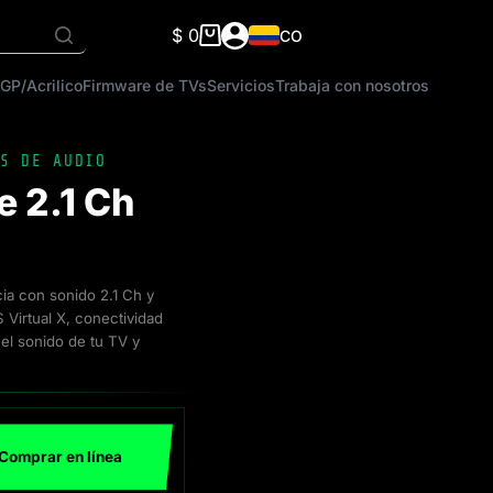
$
0
CO
Carro
de
GP/Acrilico
Firmware de TVs
Servicios
Trabaja con nosotros
compra
S DE AUDIO
e 2.1 Ch
a con sonido 2.1 Ch y
 Virtual X, conectividad
el sonido de tu TV y
Comprar en línea