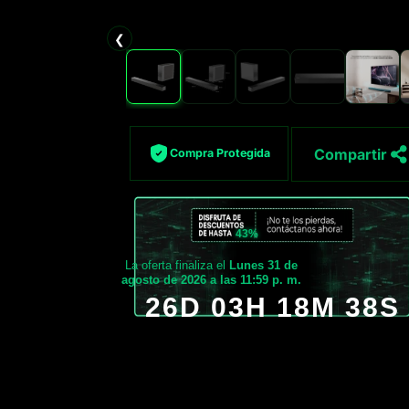
❮
Compartir
Compra Protegida
43%
La oferta finaliza el
Lunes 31 de
agosto de 2026 a las 11:59 p. m.
26D 03H 18M 37S