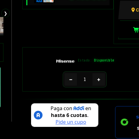
C
❯
Estado:
Disponible
−
+
$