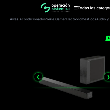
Saltar
al
Todas las catego
contenido
Aires Acondicionados
Serie Gamer
Electrodomésticos
Audio y
4
❮