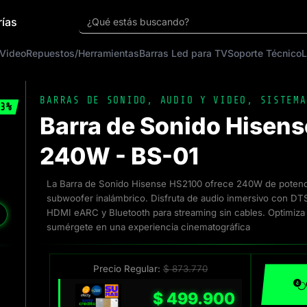
rías
¿Qué estás buscando?
 Video
Repuestos/Herramientas
Barras Led para TV
Soporte Técnico
L
BARRAS DE SONIDO
,
AUDIO Y VIDEO
,
SISTEMA
3%
Barra de Sonido Hisens
240W - BS-01
La Barra de Sonido Hisense HS2100 ofrece 240W de potenci
subwoofer inalámbrico. Disfruta de audio inmersivo con DTS
❯
HDMI eARC y Bluetooth para streaming sin cables. Optimiza 
sumérgete en una experiencia cinematográfica
Precio Regular:
$
873.770
$
499.900