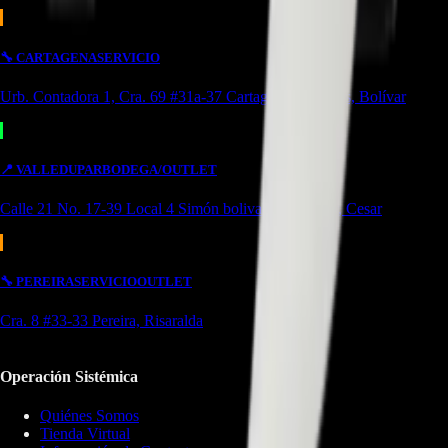
🔧
CARTAGENA
SERVICIO
Urb. Contadora 1, Cra. 69 #31a-37 Cartagena de Indias, Bolívar
📍
VALLEDUPAR
BODEGA/OUTLET
Calle 21 No. 17-39 Local 4 Simón bolivar Valledupar, Cesar
🔧
PEREIRA
SERVICIO
OUTLET
Cra. 8 #33-33 Pereira, Risaralda
Operación Sistémica
Quiénes Somos
Tienda Virtual