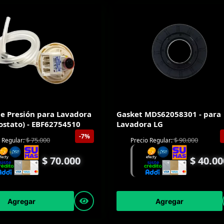
de Presión para Lavadora
Gasket MDS62058301 - para
ostato) - EBF62754510
Lavadora LG
-7%
$
75.000
$
90.000
 Regular:
Precio Regular:
$
70.000
$
40.00
Agregar
Agregar