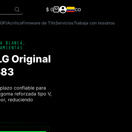
$
0
CO
Carro
de
GP/Acrilico
Firmware de TVs
Servicios
Trabaja con nosotros
compra
A BLANCA
,
AMIENTAS
G Original
583
plazo confiable para
 goma reforzada tipo V,
bor, reduciendo