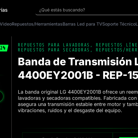
rías
¿Qué estás buscando?
 Video
Repuestos/Herramientas
Barras Led para TV
Soporte Técnico
L
REPUESTOS PARA LAVADORAS
,
REPUESTOS LÍNE
2%
REPUESTOS PARA SECADORAS
,
REPUESTOS/HERR
Banda de Transmisión L
4400EY2001B - REP-1
La banda original LG 4400EY2001B ofrece un reem
❯
lavadoras y secadoras compatibles. Fabricada con
asegura una transmisión estable entre motor y tam
vibraciones, ruidos y el desgaste del equipo.