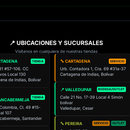
📍 UBICACIONES Y SUCURSALES
Visítanos en cualquiera de nuestras tiendas
RTAGENA
🔧 CARTAGENA
TIENDA
SERVICIO
 31 #57-106. CC
Urb. Contadora 1, Cra. 69 #31a-37
ivos Local 130
Cartagena de Indias, Bolívar
ena de Indias, Bolívar
📍 VALLEDUPAR
BODEGA/OUTLET
Calle 21 No. 17-39 Local 4 Simón
TIENDA
ANCABERMEJA
bolivar
 Colombia, Cl. 49 #15-
Valledupar, Cesar
al 107
cabermeja, Santander
🔧 PEREIRA
SERVICIO
OUTLET