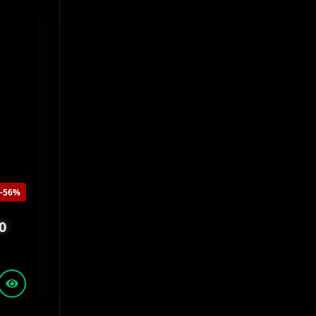
-56%
0