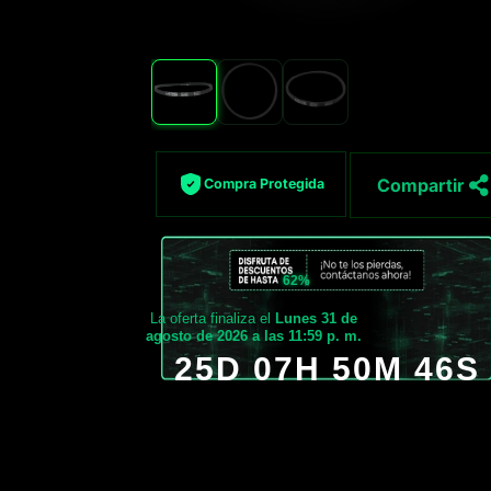
Compartir
Compra Protegida
62%
La oferta finaliza el
Lunes 31 de
agosto de 2026 a las 11:59 p. m.
25D 07H 50M 45S