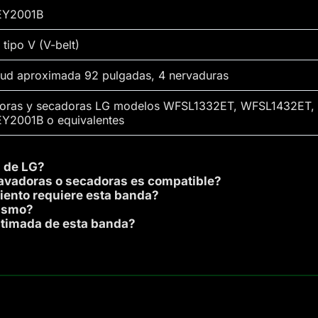
EY2001B
tipo V (V-belt)
tud aproximada 92 pulgadas, 4 nervaduras
oras y secadoras LG modelos WFSL1332ET, WFSL1432ET, 
Y2001B o equivalentes
l de LG?
avadoras o secadoras es compatible?
iento requiere esta banda?
mismo?
stimada de esta banda?