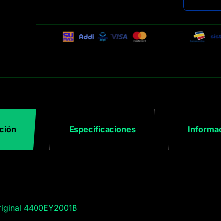
ción
Especificaciones
Informac
riginal 4400EY2001B