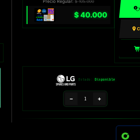
Precio Regular:
$
105.000
$
40.000
C
Estado:
Disponible
−
+