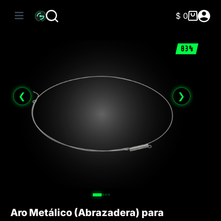
Saltar
al
$
0
Carro
contenido
de
compra
83%
❮
❯
Aro Metálico (Abrazadera) para