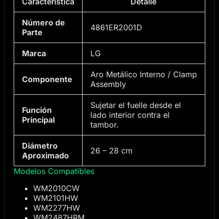
Característica
Detalle
Número de
4861ER2001D
Parte
Marca
LG
Aro Metálico Interno / Clamp
Componente
Assembly
Sujetar el fuelle desde el
Función
lado interior contra el
Principal
tambor.
Diámetro
26 – 28 cm
Aproximado
Modelos Compatibles
WM2010CW
WM2101HW
WM2277HW
WM2487HRM