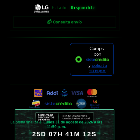
Estado:
Disponible
📬 Consulta envío
Compra
con
y
solicita
tu cupo.
La oferta finaliza el
Lunes 31 de agosto de 2026 a las
11:59 p. m.
25D 07H 41M 12S