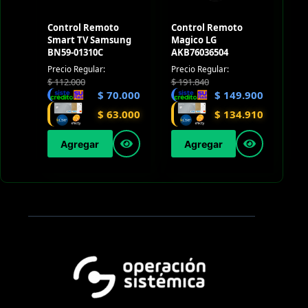
Control Remoto
Control Remoto
Smart TV Samsung
Magico LG
BN59-01310C
AKB76036504
Precio Regular:
Precio Regular:
$
112.000
$
191.840
$
70.000
$
149.900
$
63.000
$
134.910
Agregar
Agregar