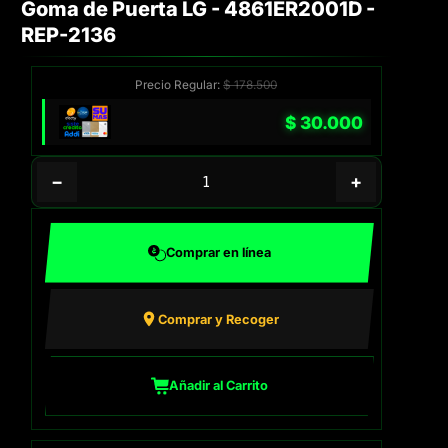
Goma de Puerta LG - 4861ER2001D -
REP-2136
Precio Regular:
$
178.500
$
30.000
−
+
Comprar en línea
Comprar y Recoger
Añadir al Carrito