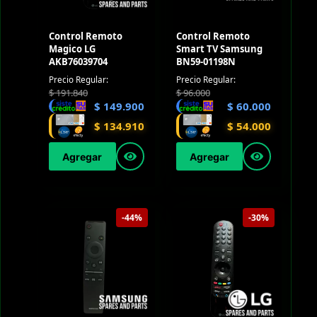
Control Remoto
Control Remoto
Magico LG
Smart TV Samsung
AKB76039704
BN59-01198N
Precio Regular:
Precio Regular:
$
191.840
$
96.000
$
149.900
$
60.000
$
134.910
$
54.000
Agregar
Agregar
-44%
-30%